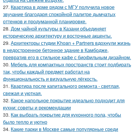
27.
Квартира в доме рядом с МГУ получила новое
звучание благодаря спокойной палитре дымчатых
оттенков и продуманной планировке.
28.
Дом чайной культуры в Казани объединяет
историческую архитектуру и восточные акценты.
29.
Архитекторы студии Khoan + Partners вдохнули жизнь
в недостроенное бетонное здание в Камбодже,
превратив его в стильное кафе с биофильным дизайном.
30.
Мебель для компактных пространств стоит подбирать
так, чтобы каждый предмет работал на
функциональность и визуальную лёгкость.
31.
Квартира после капитального ремонта - светлая,
свежая и уютная.
32.
Какое напольное покрытие идеально подходит для
кухни: советы и рекомендации
33.
Как выбрать покрытие для кухонного пола, чтобы
было тепло и уютно
34.
Какие парки в Москве самые популярные среди