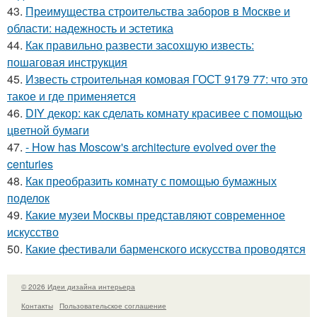
43.
Преимущества строительства заборов в Москве и
области: надежность и эстетика
44.
Как правильно развести засохшую известь:
пошаговая инструкция
45.
Известь строительная комовая ГОСТ 9179 77: что это
такое и где применяется
46.
DIY декор: как сделать комнату красивее с помощью
цветной бумаги
47.
- How has Moscow's architecture evolved over the
centuries
48.
Как преобразить комнату с помощью бумажных
поделок
49.
Какие музеи Москвы представляют современное
искусство
50.
Какие фестивали барменского искусства проводятся
© 2026 Идеи дизайна интерьера
Контакты
Пользовательское соглашение