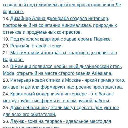
созданный под влиянием архитектурных принципов Ле
корбюзье.
18.
Дизайнер Алина джонфаба создала интерьер,
построенный на сочетании минимализма, природных
оттенков и продуманных контрастов.
19.
Под куполом: квартира с характером в Париже.
20.
Редизайн старой стенки:
21.
Максимализм и контрасты: квартира для юриста в
Варшаве.
22.
В Римини появился необычный дизайнерский отель
Mode, открытый на месте старого здания Arlesiana.
23.
Интерьер новой оптики в Москве - яркий пример того,
как цвет и детали формируют настроение пространства.
24.
Крафтовый модернизм в интерьере - это баланс
между грубостью формы и теплом ручной работы.
25.
Даже небольшие детали могут сделать дом уютнее
для всех его обитателей.
26.
Лаунж - зона на террасе - идеальное место для
отдыха на свежем воздухе.