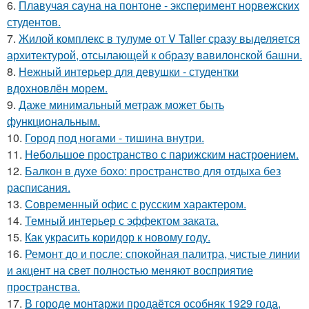
6.
Плавучая сауна на понтоне - эксперимент норвежских
студентов.
7.
Жилой комплекс в тулуме от V Taller сразу выделяется
архитектурой, отсылающей к образу вавилонской башни.
8.
Нежный интерьер для девушки - студентки
вдохновлён морем.
9.
Даже минимальный метраж может быть
функциональным.
10.
Город под ногами - тишина внутри.
11.
Небольшое пространство с парижским настроением.
12.
Балкон в духе бохо: пространство для отдыха без
расписания.
13.
Современный офис с русским характером.
14.
Темный интерьер с эффектом заката.
15.
Как украсить коридор к новому году.
16.
Ремонт до и после: спокойная палитра, чистые линии
и акцент на свет полностью меняют восприятие
пространства.
17.
В городе монтаржи продаётся особняк 1929 года,