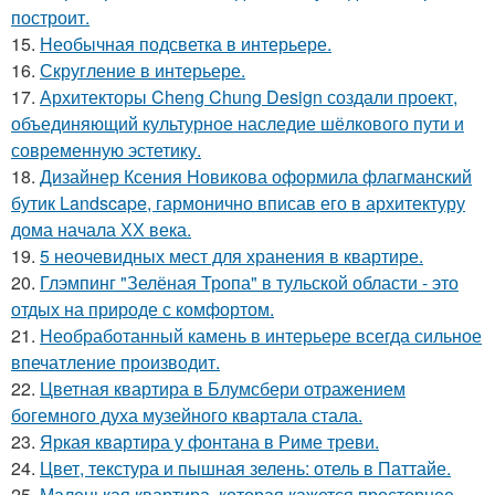
построит.
15.
Необычная подсветка в интерьере.
16.
Скругление в интерьере.
17.
Архитекторы Cheng Chung Design создали проект,
объединяющий культурное наследие шёлкового пути и
современную эстетику.
18.
Дизайнер Ксения Новикова оформила флагманский
бутик Landscape, гармонично вписав его в архитектуру
дома начала ХХ века.
19.
5 неочевидных мест для хранения в квартире.
20.
Глэмпинг "Зелёная Тропа" в тульской области - это
отдых на природе с комфортом.
21.
Необработанный камень в интерьере всегда сильное
впечатление производит.
22.
Цветная квартира в Блумсбери отражением
богемного духа музейного квартала стала.
23.
Яркая квартира у фонтана в Риме треви.
24.
Цвет, текстура и пышная зелень: отель в Паттайе.
25.
Маленькая квартира, которая кажется просторнее.