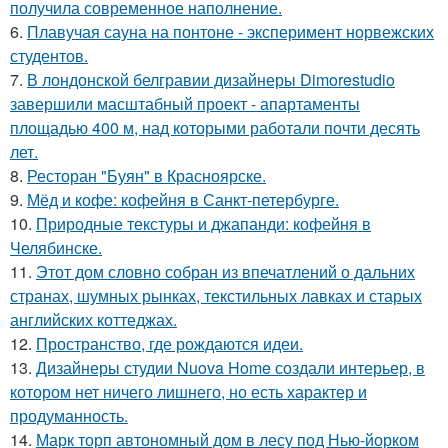
получила современное наполнение.
6.
Плавучая сауна на понтоне - эксперимент норвежских
студентов.
7.
В лондонской белгравии дизайнеры Dimorestudio
завершили масштабный проект - апартаменты
площадью 400 м, над которыми работали почти десять
лет.
8.
Ресторан "Буян" в Красноярске.
9.
Мёд и кофе: кофейня в Санкт-петербурге.
10.
Природные текстуры и джапанди: кофейня в
Челябинске.
11.
Этот дом словно собран из впечатлений о дальних
странах, шумных рынках, текстильных лавках и старых
английских коттеджах.
12.
Пространство, где рождаются идеи.
13.
Дизайнеры студии Nuova Home создали интерьер, в
котором нет ничего лишнего, но есть характер и
продуманность.
14.
Марк торп автономный дом в лесу под Нью-йорком