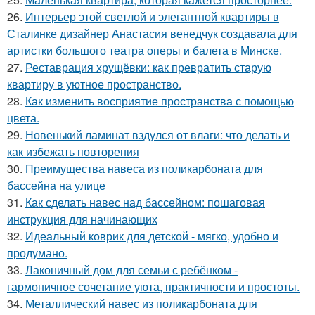
26.
Интерьер этой светлой и элегантной квартиры в
Сталинке дизайнер Анастасия венедчук создавала для
артистки большого театра оперы и балета в Минске.
27.
Реставрация хрущёвки: как превратить старую
квартиру в уютное пространство.
28.
Как изменить восприятие пространства с помощью
цвета.
29.
Новенький ламинат вздулся от влаги: что делать и
как избежать повторения
30.
Преимущества навеса из поликарбоната для
бассейна на улице
31.
Как сделать навес над бассейном: пошаговая
инструкция для начинающих
32.
Идеальный коврик для детской - мягко, удобно и
продумано.
33.
Лаконичный дом для семьи с ребёнком -
гармоничное сочетание уюта, практичности и простоты.
34.
Металлический навес из поликарбоната для