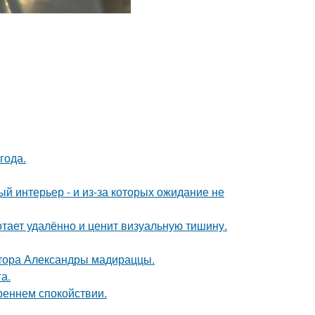
года.
ый интерьер - и из-за которых ожидание не
тает удалённо и ценит визуальную тишину.
ктора Александры мадираццы.
а.
треннем спокойствии.