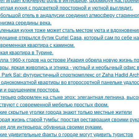
ет играет ключевую роль в интерьере, формируя настроени
етлая кухня с подсветкой просторной и уютной выглядит.
большой отель в андалусии соединил атмосферу старинног
низма середины века.
ленькая кухня тоже может стать местом уюта и вдохновени
чунцине открылся бутик Curiel Casa, который сам по себе 
временная квартира с камином.
кая квартира в Турине.
лла 1960-х годов на острове Икария обрела новую жизнь п
вры, яркая живопись и этника - уютный и необычный офис 
 Park Sai: футуристичный спорткомплекс от Zaha Hadid Archi
 однокомнатной квартиры во второсортной панельке удалос
и и ощущением простора.
терьер оформлен на стыке эпох: элегантная лепнина, высок
ствуют с современной мебелью простых форм.
кие скрытые уголки города знают только местные жители
орая жизнь старой тумбы: простая реставрация своими рук
ея для интерьера: обувница своими руками.
кие удивительные факты о городе могут удивить туристов