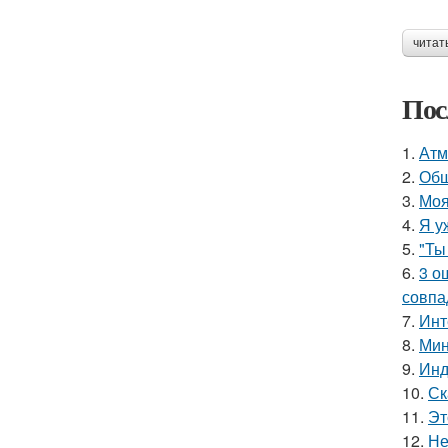
читат
Пос
1.
Атм
2.
Общ
3.
Моя
4.
Я у
5.
"Ты
6.
3 о
совпа
7.
Инт
8.
Мин
9.
Инд
10.
Ск
11.
Эт
12.
Не