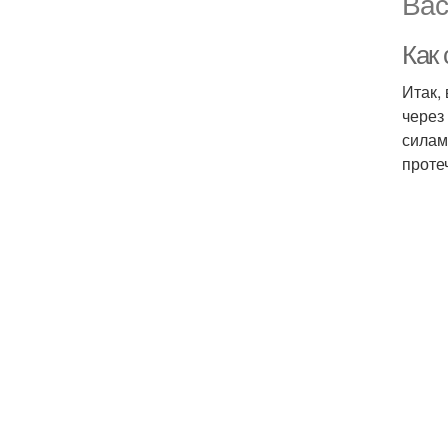
Вас
Как 
Итак,
через
силам
проте