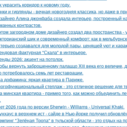
к украсить коридор к новому году.
нки и гирлянды - вечная новогодняя классика, но даже в п
зайнер Алина джонфаба создала интерьер, построенный на
манных контрастов.
этом загородном доме дизайнер создал два пространства -
кторианский шик и современный комфорт: как в мельбурнск
терьер создавался для молодой пары, ценящей уют и хара
ендовая фактурная "Скала" в интерьере.
енды 2026: акцент на потолок.
обы вернуть заброшенному палаццо Xiii века его величие, 
о потребовалось семь лет реставрации.
а дофамина: яркая квартира в Париже.
огофункциональный стеллаж - это отличное решение для тех,
а минская квартира - пример того, как можно объединить л
.
ет 2026 года по версии Sherwin - Williams - Universal Khaki.
унхаус в верхнем ист - сайде в Нью-йорке получил обновлё
эмпинг "Зелёная Тропа" в тульской области - это отдых на 