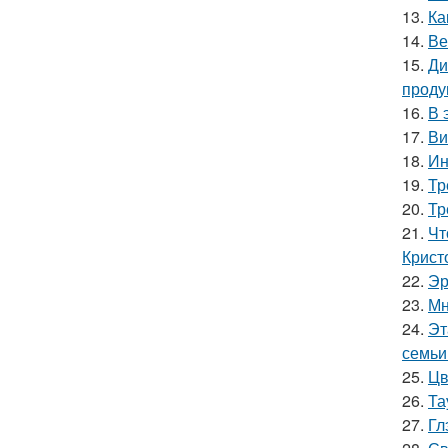
13.
Ка
14.
Ве
15.
Ди
проду
16.
В 
17.
Ви
18.
Ин
19.
Тр
20.
Тр
21.
Чт
Крист
22.
Эр
23.
Мн
24.
Эт
семьи
25.
Цв
26.
Та
27.
Гл