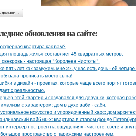
ь дальше →
ледние обновления на сайте:
осферная квартира как вам?
ая площадь жилья составляет 45 квадратных метров.
 свекровь - настоящая "Королева Чистоты".
же пять лет как замужем, мне 27, у нас есть дочь - ей четыре 
 обязана прописать моего сына!
шибки в дизайн - проектах, которые чаще всего портят готов
дает с реальностью.
ерьер этой квартиры создавался для девушки, которая рабо
имализм с характером: дом в духе ваби - саби.
устриальное искусство и упорядоченный хаос: дом архите
андинавский вайб 60-х: квартира в старом фонде Петербург
от интерьер построен на ощущениях - чистоте, свете и вну
большое пространство с парижским настроением.