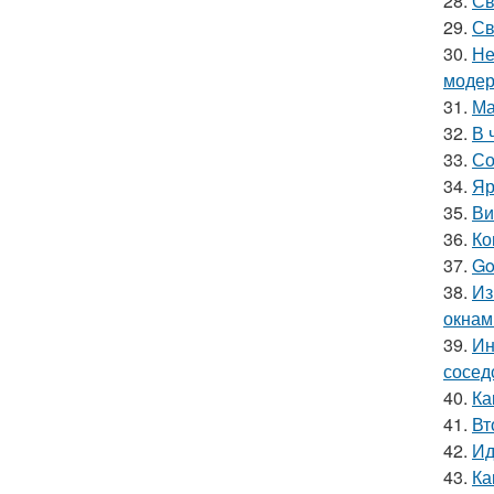
28.
Св
29.
Св
30.
Не
модер
31.
Ма
32.
В 
33.
Со
34.
Яр
35.
Ви
36.
Ко
37.
Go
38.
Из
окнам
39.
Ин
сосед
40.
Ка
41.
Вт
42.
Ид
43.
Ка