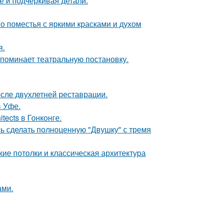
е и подчёркивая детали.
о поместья с яркими красками и духом
я.
напоминает театральную постановку.
осле двухлетней реставрации.
в Уфе.
tects в Гонконге.
ь сделать полноценную "Двушку" с тремя
ие потолки и классическая архитектура
ами.