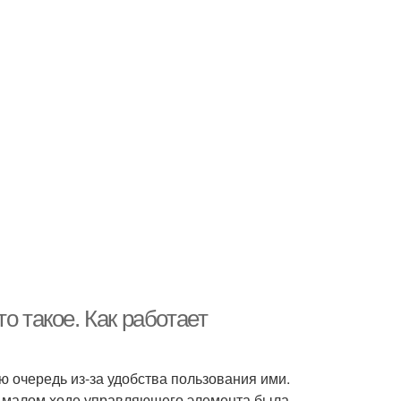
о такое. Как работает
 очередь из-за удобства пользования ими.
ь малом ходе управляющего элемента была