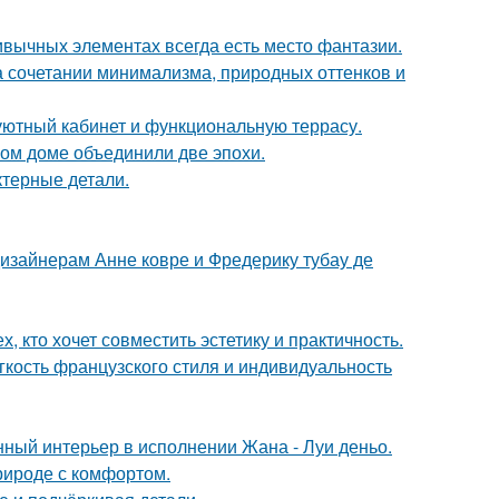
ривычных элементах всегда есть место фантазии.
 сочетании минимализма, природных оттенков и
 уютный кабинет и функциональную террасу.
ом доме объединили две эпохи.
ктерные детали.
дизайнерам Анне ковре и Фредерику тубау де
 кто хочет совместить эстетику и практичность.
егкость французского стиля и индивидуальность
нный интерьер в исполнении Жана - Луи деньо.
природе с комфортом.