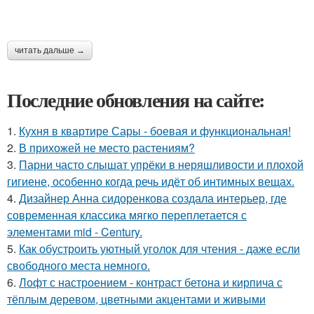
читать дальше →
Последние обновления на сайте:
1.
Кухня в квартире Сары - боевая и функциональная!
2.
В прихожей не место растениям?
3.
Парни часто слышат упрёки в неряшливости и плохой
гигиене, особенно когда речь идёт об интимных вещах.
4.
Дизайнер Анна сидоренкова создала интерьер, где
современная классика мягко переплетается с
элементами mid - Century.
5.
Как обустроить уютный уголок для чтения - даже если
свободного места немного.
6.
Лофт с настроением - контраст бетона и кирпича с
тёплым деревом, цветными акцентами и живыми