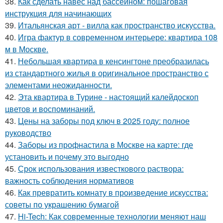
38.
Как сделать навес над бассейном: пошаговая
инструкция для начинающих
39.
Итальянская арт - вилла как пространство искусства.
40.
Игра фактур в современном интерьере: квартира 108
м в Москве.
41.
Небольшая квартира в кенсингтоне преобразилась
из стандартного жилья в оригинальное пространство с
элементами неожиданности.
42.
Эта квартира в Турине - настоящий калейдоскоп
цветов и воспоминаний.
43.
Цены на заборы под ключ в 2025 году: полное
руководство
44.
Заборы из профнастила в Москве на карте: где
установить и почему это выгодно
45.
Срок использования известкового раствора:
важность соблюдения нормативов
46.
Как превратить комнату в произведение искусства:
советы по украшению бумагой
47.
Hi-Tech: Как современные технологии меняют наш