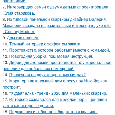
растениями.
7.
Интерьер для семьи с двумя детьми спроектировала
Юлия старикова.
8.
Из типовой панельной квартиры дизайнер Валерия
Макаревич создала выразительный интерьер в духе mid
- Century Modern.
9.
Дом как галерея.
10.
Темный интерьер с эффектом заката.
11.
Пространство, которое работает вместе с командой.
12.
Новогодняя уборка: пошаговая инструкция.
13.
Двери для экономии пространства - функциональное
решение для небольших помещений.
14.
Прачечная на двух квадратных метрах?
15.
Марк торп автономный дом в лесу под Нью-йорком
построит.
16.
"Худая" ёлка - тренд - 2026 для маленьких квартир.
17.
Интерьер создавался для молодой пары, ценящей
уют и характерные детали.
18.
Подоконник из обрезков: бюджетно и красиво.