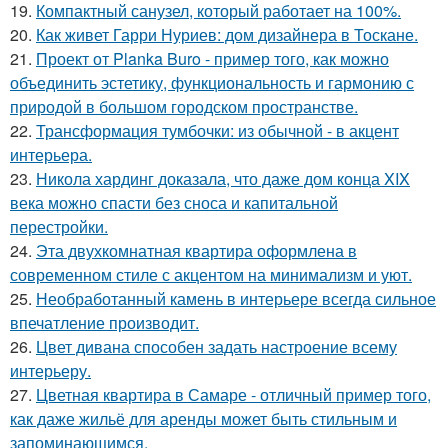
19.
Компактный санузел, который работает на 100%.
20.
Как живет Гарри Нуриев: дом дизайнера в Тоскане.
21.
Проект от Planka Buro - пример того, как можно
объединить эстетику, функциональность и гармонию с
природой в большом городском пространстве.
22.
Трансформация тумбочки: из обычной - в акцент
интерьера.
23.
Никола хардинг доказала, что даже дом конца XIX
века можно спасти без сноса и капитальной
перестройки.
24.
Эта двухкомнатная квартира оформлена в
современном стиле с акцентом на минимализм и уют.
25.
Необработанный камень в интерьере всегда сильное
впечатление производит.
26.
Цвет дивана способен задать настроение всему
интерьеру.
27.
Цветная квартира в Самаре - отличный пример того,
как даже жильё для аренды может быть стильным и
запоминающимся.