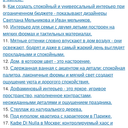
9.
Как создать спокойный и универсальный интерьер при
ограниченном бюджете - показывают дизайнеры
Светлана Мельникова и Иван мельников.
10.
Интерьер для семьи с двумя детьми построен на
мягких формах и тактильных материалах.
11.
Мятные оттенки словно впускают в дом воздух - они
освежают, бодрят и даже в самый жаркий день выглядят
прохладными и спокойными.
12.
Дом, в котором цвет - это настроение.
13.
Сдержанная ванная с акцентом на детали: спокойная
палитра, лаконичные формы и мягкий свет создают
ощущение уюта и дорогого спокойствия.
14.
Дофаминовый интерьер - это яркое, игривое
пространство, наполненное контрастами,
неожиданными деталями и ощущением праздника.
15.
Стеллаж из натурального дерева.
16.
Под куполом: квартира с характером в Париже.
17.
Кафе Di Nulla в Москве: контролируемый хаос и