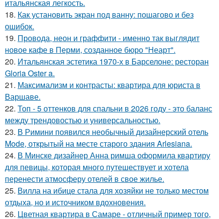
итальянская легкость.
18.
Как установить экран под ванну: пошагово и без
ошибок.
19.
Провода, неон и граффити - именно так выглядит
новое кафе в Перми, созданное бюро "Неарт".
20.
Итальянская эстетика 1970-х в Барселоне: ресторан
Gloria Oster a.
21.
Максимализм и контрасты: квартира для юриста в
Варшаве.
22.
Топ - 5 оттенков для спальни в 2026 году - это баланс
между трендовостью и универсальностью.
23.
В Римини появился необычный дизайнерский отель
Mode, открытый на месте старого здания Arlesiana.
24.
В Минске дизайнер Анна римша оформила квартиру
для певицы, которая много путешествует и хотела
перенести атмосферу отелей в свое жилье.
25.
Вилла на ибице стала для хозяйки не только местом
отдыха, но и источником вдохновения.
26.
Цветная квартира в Самаре - отличный пример того,