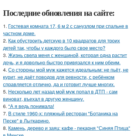
Последние обновления на сайте:
1.
Гостевая комната 17, 6 м 2 с санузлом при спальне в
частном доме.
2.
Как обустроить детскую в 10 квадратов для троих
детей так, чтобы у каждого было свое место?
3.
Жизнь свела меня с женщиной, которая одна растит
дочь, и я довольно быстро привязался к ним обеим.
4.
Со стороны мой муж кажется идеальным: не пьёт, не
курит, не даёт поводов для ревности, с ребёнком
справляется отлично, да и готовит лучше многих.
5.
Несколько лет назад мой муж попал в ДТП - сам
виноват, въехал в другую женщину.
6.
"А я ведь понимала!
7.
В стиле 1960-х: пляжный ресторан "Ботаника на
Песке" в Лыткарино.
8.
Камень, дерево и заяц: кафе - пекарня "Синяя Птица"
в Минске.