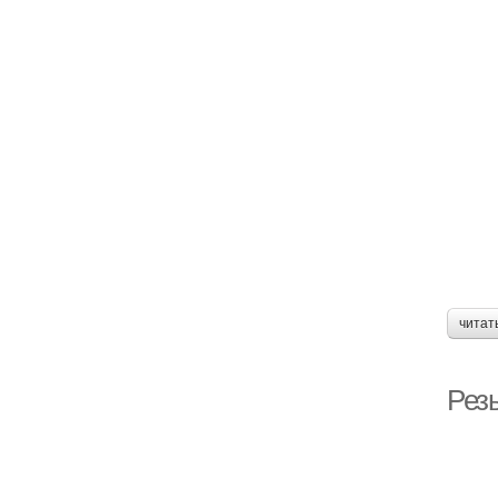
читат
Рез