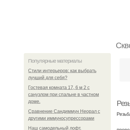
Скв
Популярные материалы
Стили интерьеров: как выбрать
лучший для себя?
Гостевая комната 17, 6 м 2 с
санузлом при спальне в частном
доме.
Рез
Сравнение Сандиммун Неорал с
Резьб
другими иммуносупрессорами
Наш самодельный лофт.
проре