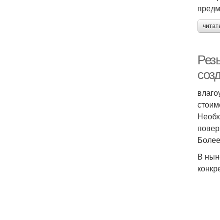
предм
читат
Рез
соз
влаго
стоим
Необх
повер
Более
В нын
конкр