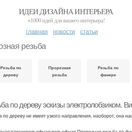
ИДЕИ ДИЗАЙНА ИНТЕРЬЕРА
+1000 идей для вашего интерьера!
главная
новости
статьи
озная резьба
Резьба по
Прорезная
Резьба по
дереву
резьба
фанере
ьба по дереву эскизы электролобзиком. В
а по дереву не имеет узкого направления, наоборот, она н
зная;плоскорельефная;рельефная.Прорезная резьба по ф