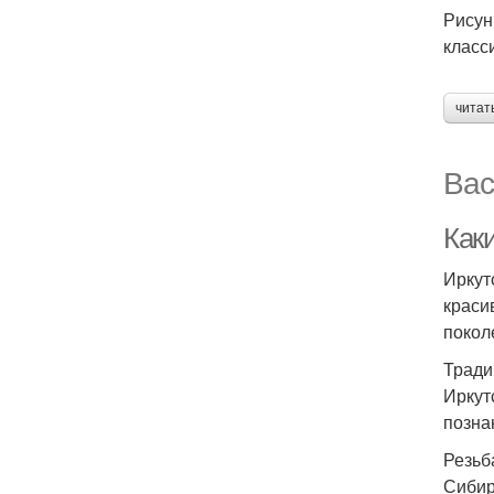
Рисун
класс
читат
Вас
Как
Иркут
краси
покол
Тради
Иркут
позна
Резьб
Сибир