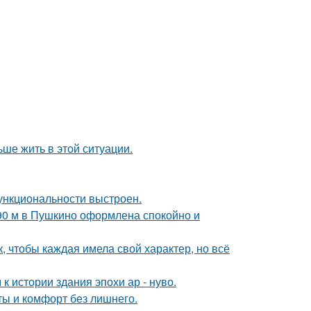
ьше жить в этой ситуации.
ункциональности выстроен.
 90 м в Пушкино оформлена спокойно и
 чтобы каждая имела свой характер, но всё
 истории здания эпохи ар - нуво.
еты и комфорт без лишнего.