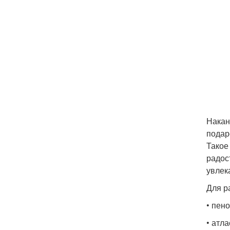
Накан
подар
Такое
радос
увлек
Для р
• пен
• атл