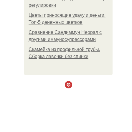
регулировки
Цветы приносящие удачу и деньги.
Топ-5 денежных цветков
Сравнение Сандиммун Неорал с
другими иммуносупрессорами
Скамейка из профильной трубы.
Сборка лавочки без спинки