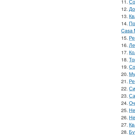
11.
Со
12.
До
13.
Кв
14.
По
Casa 
15.
Ре
16.
Ле
17.
Ко
18.
То
19.
Со
20.
Му
21.
Ре
22.
Си
23.
Са
24.
Оч
25.
Не
26.
Не
27.
Кв
28.
Бу