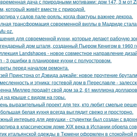
временная дача с природными мотивами: дом 147, 3 м от Zro
м, который живёт вместе с природой.
артира у садов пале-рояль: когда фактуры важнее декора.
лная трансформация современной виллы в Мадриде стала 
Mu oz.
шения для современной кухни, которые делают рабочую зо
гендарный дом шталя, созданный Пьером Кенигом в 1960 г
ллекция Landshapes - новое совместное направление дизай
п - 3 ошибки в планировке кухни с полуостровом.
веты перед началом ремонта.
зей Принстона от Дэвида аджайе: новое прочтение брутали
месленность и этника: гостевой дом в Переславле - залесск
енна Миллер продаёт свой дом за 2, 61 миллиона долларов
д на крыше с видом на горы.
ень выразительный проект для тех, кто любит смелые реше
большая белая кухня всегда выглядит свежо и просторно.
жный интерьер для девушки - студентки был создан с вдох
артира в классическом доме XIX века в Испании обрела со
тик итальянской одежды в Тюмени оформлен в спокойной п