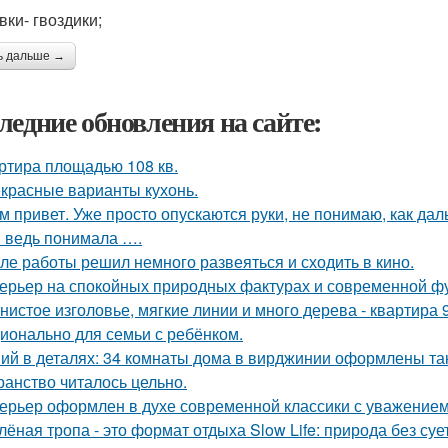
вки- гвоздики;
ь дальше →
ледние обновления на сайте:
ртира площадью 108 кв.
красные варианты кухонь.
м привет. Уже просто опускаются руки, не понимаю, как дал
я ведь понимала ….
ле работы решил немного развеяться и сходить в кино.
ерьер на спокойных природных фактурах и современной ф
нистое изголовье, мягкие линии и много дерева - квартира
ионально для семьи с ребёнком.
ий в деталях: 34 комнаты дома в вирджинии оформлены так,
ранство читалось цельно.
ерьер оформлен в духе современной классики с уважением к
лёная тропа - это формат отдыха Slow Life: природа без су