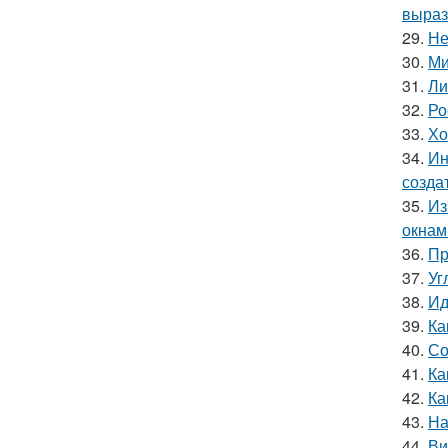
выраз
29.
Не
30.
Ми
31.
Ли
32.
Ро
33.
Хо
34.
Ин
созда
35.
Из
окнам
36.
Пр
37.
Уг
38.
Ид
39.
Ка
40.
Со
41.
Ка
42.
Ка
43.
На
44.
Ви