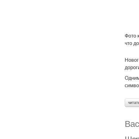
Фото 
что д
Новог
дорог
Одним
симво
читат
Вас