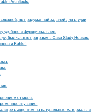
bim Architects.
сложной, но продуманной задачей для студии
ну удобнее и функциональнее.
оду, был частью программы Case Study Houses.
нера и Kohler.
зма.
ом.
.
ния.
новением от моря.
временное звучание.
алитре с акцентом на натуральные материалы и