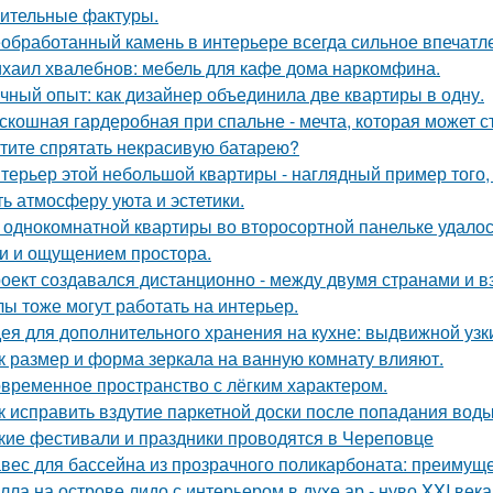
ительные фактуры.
обработанный камень в интерьере всегда сильное впечатл
хаил хвалебнов: мебель для кафе дома наркомфина.
чный опыт: как дизайнер объединила две квартиры в одну.
скошная гардеробная при спальне - мечта, которая может с
тите спрятать некрасивую батарею?
терьер этой небольшой квартиры - наглядный пример того,
ть атмосферу уюта и эстетики.
 однокомнатной квартиры во второсортной панельке удалос
и и ощущением простора.
оект создавался дистанционно - между двумя странами и в
лы тоже могут работать на интерьер.
ея для дополнительного хранения на кухне: выдвижной узк
к размер и форма зеркала на ванную комнату влияют.
временное пространство с лёгким характером.
к исправить вздутие паркетной доски после попадания вод
кие фестивали и праздники проводятся в Череповце
вес для бассейна из прозрачного поликарбоната: преимущ
лла на острове лидо с интерьером в духе ар - нуво XXI века