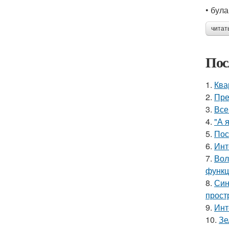
• була
читат
Пос
1.
Ква
2.
Пре
3.
Все
4.
"А 
5.
Пос
6.
Инт
7.
Вол
функц
8.
Син
прост
9.
Инт
10.
Зе