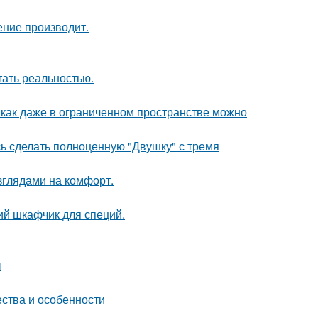
ение производит.
тать реальностью.
 как даже в ограниченном пространстве можно
ь сделать полноценную "Двушку" с тремя
зглядами на комфорт.
ий шкафчик для специй.
ы
ества и особенности
.