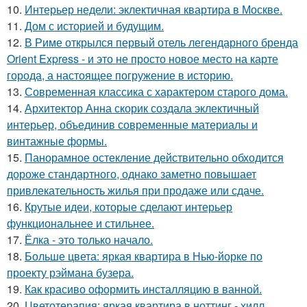
10.
Интерьер недели: эклектичная квартира в Москве.
11.
Дом с историей и будущим.
12.
В Риме открылся первый отель легендарного бренда
Orient Express - и это не просто новое место на карте
города, а настоящее погружение в историю.
13.
Современная классика с характером старого дома.
14.
Архитектор Анна скорик создала эклектичный
интерьер, объединив современные материалы и
винтажные формы.
15.
Панорамное остекление действительно обходится
дороже стандартного, однако заметно повышает
привлекательность жилья при продаже или сдаче.
16.
Крутые идеи, которые сделают интерьер
функциональнее и стильнее.
17.
Ёлка - это только начало.
18.
Больше цвета: яркая квартира в Нью-йорке по
проекту рэймана бузера.
19.
Как красиво оформить инсталляцию в ванной.
20.
Цветотерапия: яркая квартира в ноттинг - хилл.