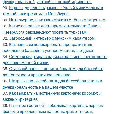
функциональной, уютной и с ноткой игривости.
29.
Кирпич, дерево и мрамор - тёплый минимализм в
темной палитре дома в Мельбурне.
30.
Интерьер недели: минимализм с тёплым акцентом.
31.
Какие основные достопримечательности Санкт-
Петербурга рекомендуют посетить туристам
32.
Загородный интерьер с мужским характером.
33.
Как навес из поликарбоната превратит ваш
небольшой бассейн в уютное место для отдыха
34.
Светлая квартира в парижском стиле: элегантность
для современной жизни.
35.
Стальной навес с поликарбонатом для бассейна:
долговечное и практичное решение
36.
Шатры из поликарбоната для бассейнов: стиль и
функциональность на вашем участке
37.
Как выбрать качественную картонную коробку: 7
важных критериев
38.
В центре гостиной - небольшая картина с чёрным
фоном и приклеенным на неё макраме - пером,