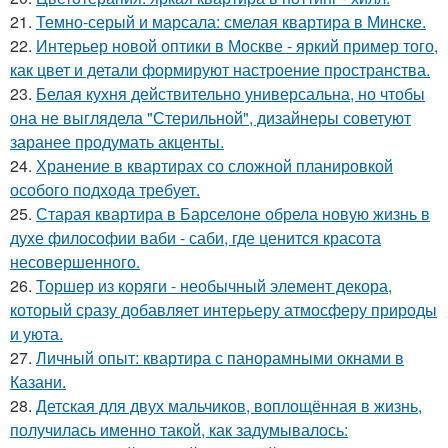
21.
Темно-серый и марсала: смелая квартира в Минске.
22.
Интерьер новой оптики в Москве - яркий пример того,
как цвет и детали формируют настроение пространства.
23.
Белая кухня действительно универсальна, но чтобы
она не выглядела "Стерильной", дизайнеры советуют
заранее продумать акценты.
24.
Хранение в квартирах со сложной планировкой
особого подхода требует.
25.
Старая квартира в Барселоне обрела новую жизнь в
духе философии ваби - саби, где ценится красота
несовершенного.
26.
Торшер из коряги - необычный элемент декора,
который сразу добавляет интерьеру атмосферу природы
и уюта.
27.
Личный опыт: квартира с панорамными окнами в
Казани.
28.
Детская для двух мальчиков, воплощённая в жизнь,
получилась именно такой, как задумывалось: