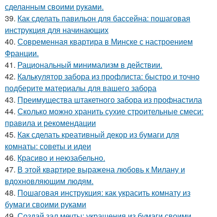
сделанным своими руками.
39.
Как сделать павильон для бассейна: пошаговая
инструкция для начинающих
40.
Современная квартира в Минске с настроением
Франции.
41.
Рациональный минимализм в действии.
42.
Калькулятор забора из профлиста: быстро и точно
подберите материалы для вашего забора
43.
Преимущества штакетного забора из профнастила
44.
Сколько можно хранить сухие строительные смеси:
правила и рекомендации
45.
Как сделать креативный декор из бумаги для
комнаты: советы и идеи
46.
Красиво и неюзабельно.
47.
В этой квартире выражена любовь к Милану и
вдохновляющим людям.
48.
Пошаговая инструкция: как украсить комнату из
бумаги своими руками
49.
Создай зал мечты: украшения из бумаги своими