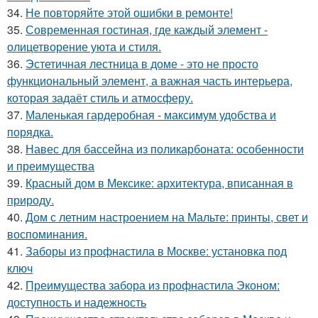
34.
Не повторяйте этой ошибки в ремонте!
35.
Современная гостиная, где каждый элемент -
олицетворение уюта и стиля.
36.
Эстетичная лестница в доме - это не просто
функциональный элемент, а важная часть интерьера,
которая задаёт стиль и атмосферу.
37.
Маленькая гардеробная - максимум удобства и
порядка.
38.
Навес для бассейна из поликарбоната: особенности
и преимущества
39.
Красный дом в Мексике: архитектура, вписанная в
природу.
40.
Дом с летним настроением на Мальте: принты, свет и
воспоминания.
41.
Заборы из профнастила в Москве: установка под
ключ
42.
Преимущества забора из профнастила Эконом:
доступность и надежность