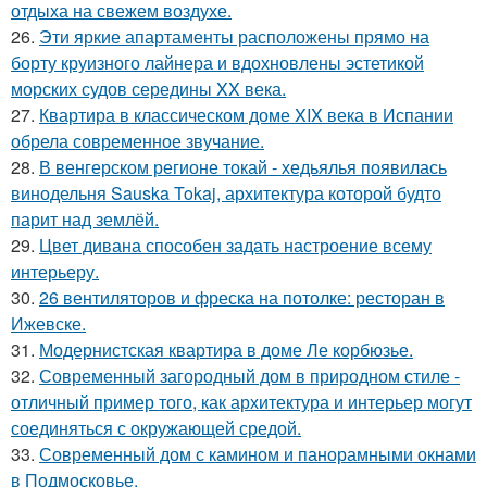
отдыха на свежем воздухе.
26.
Эти яркие апартаменты расположены прямо на
борту круизного лайнера и вдохновлены эстетикой
морских судов середины XX века.
27.
Квартира в классическом доме XIX века в Испании
обрела современное звучание.
28.
В венгерском регионе токай - хедьялья появилась
винодельня Sauska Tokaj, архитектура которой будто
парит над землёй.
29.
Цвет дивана способен задать настроение всему
интерьеру.
30.
26 вентиляторов и фреска на потолке: ресторан в
Ижевске.
31.
Модернистская квартира в доме Ле корбюзье.
32.
Современный загородный дом в природном стиле -
отличный пример того, как архитектура и интерьер могут
соединяться с окружающей средой.
33.
Современный дом с камином и панорамными окнами
в Подмосковье.