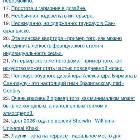
невозможно.
17.
Простота и гармония в дизайне.
18.
Необычная подсветка в интерьере.
19.
Неожиданно, но сдержанно: таунхаус в Сан-
франциско.
20.
Эта минская квартира - пример того, как можно
объединить легкость французского стиля и
индивидуальность семьи.
21.
Интерьер этого летнего дома - пример того, как
искусство может стать частью повседневной жизни.
22.
Пентхаус обувного дизайнера Александра Бирмана в
Сан-паулу - это настоящий гимн бразильскому mid -
Century.
23.
Очень красивый пример того, как минимализм может
быть не холодным, а наполненным теплом и
атмосферой.
24.
Цвет 2026 года по версии Sherwin - Williams -
Universal Khaki.
25.
Лаунж - зона на террасе - идеальное место для