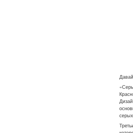
Давай
«Сер
Красн
Дизай
основ
серых
Треть
котор