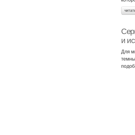
читат
Сер
и и
Для м
темны
подоб