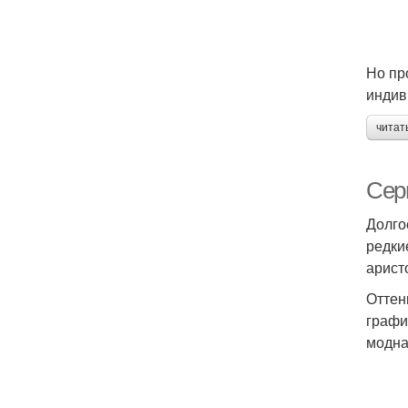
Но пр
индив
читат
Сер
Долго
редки
арист
Оттен
графи
модна