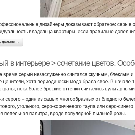
офессиональные дизайнеры доказывают обратное: серые об
идуальность владельца квартиры, если правильно дополни
ь дальше →
ый в интерьере > сочетание цветов. Особ
е время серый незаслуженно считался скучным, блеклым и
е ценители, хотя периодически мода брала свое. В начале 
ократы, пока более броские оттенки считались вульгарным
ки серого – один из самых многообразных от бледного беле
тового, угольного, серо-коричневого таупа или серо-синег
я пепельная палитра, вроде популярной пыльной розы.