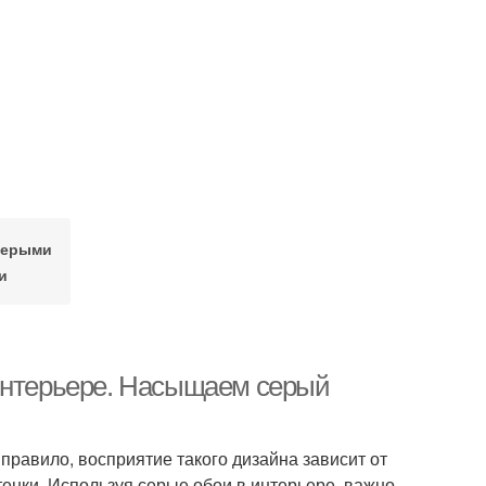
серыми
и
 интерьере. Насыщаем серый
правило, восприятие такого дизайна зависит от
енки. Используя серые обои в интерьере, важно