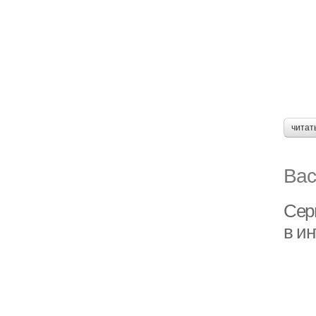
читат
Вас
Серы
в и