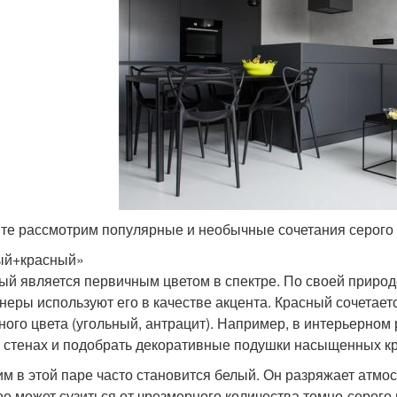
те рассмотрим популярные и необычные сочетания серого с
ый+красный»
ый является первичным цветом в спектре. По своей природе
неры используют его в качестве акцента. Красный сочетаетс
ного цвета (угольный, антрацит). Например, в интерьерном
 стенах и подобрать декоративные подушки насыщенных кр
им в этой паре часто становится белый. Он разряжает атмо
ое может сузиться от чрезмерного количества темно-серого 