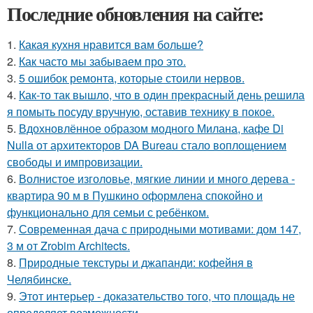
Последние обновления на сайте:
1.
Какая кухня нравится вам больше?
2.
Как часто мы забываем про это.
3.
5 ошибок ремонта, которые стоили нервов.
4.
Как-то так вышло, что в один прекрасный день решила
я помыть посуду вручную, оставив технику в покое.
5.
Вдохновлённое образом модного Милана, кафе Di
Nulla от архитекторов DA Bureau стало воплощением
свободы и импровизации.
6.
Волнистое изголовье, мягкие линии и много дерева -
квартира 90 м в Пушкино оформлена спокойно и
функционально для семьи с ребёнком.
7.
Современная дача с природными мотивами: дом 147,
3 м от Zrobim Architects.
8.
Природные текстуры и джапанди: кофейня в
Челябинске.
9.
Этот интерьер - доказательство того, что площадь не
определяет возможности.