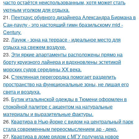
часто остаётся неиспользованным, хотя может стать
уютным уголком для отдыха.
21.
Пентхаус обувного дизайнера Александра Бирмана в
Сан-паулу - это настоящий гимн бразильскому mid -
Century.
22.
Лаунж - зона на террасе - идеальное место для
отдыха на свежем воздухе.
23.
Эти яркие апартаменты расположены прямо на
борту круизного лайнера и вдохновлены эстетикой
морских судов середины XX века.
24.
Стеклянная перегородка помогает разделить
пространство на функциональные зоны, не лишая его
света и воздуха.
25.
Бутик итальянской одежды в Тюмени оформлен в
спокойной палитре с акцентом на натуральные
материалы и выразительные фактуры.
26.
Квартира в Нью-йорке с видом на центральный парк
стала современным переосмыслением ар - деко.
27.
Квартира в доме рядом с МГУ получила новое