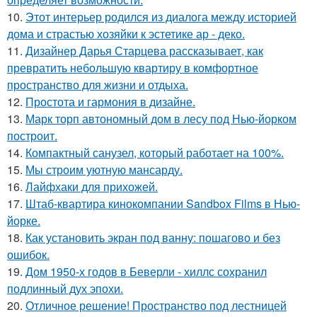
10.
Этот интерьер родился из диалога между историей
дома и страстью хозяйки к эстетике ар - деко.
11.
Дизайнер Дарья Старцева рассказывает, как
превратить небольшую квартиру в комфортное
пространство для жизни и отдыха.
12.
Простота и гармония в дизайне.
13.
Марк торп автономный дом в лесу под Нью-йорком
построит.
14.
Компактный санузел, который работает на 100%.
15.
Мы строим уютную мансарду.
16.
Лайфхаки для прихожей.
17.
Штаб-квартира кинокомпании Sandbox Films в Нью-
йорке.
18.
Как установить экран под ванну: пошагово и без
ошибок.
19.
Дом 1950-х годов в Беверли - хиллс сохранил
подлинный дух эпохи.
20.
Отличное решение! Пространство под лестницей