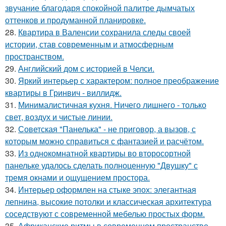
звучание благодаря спокойной палитре дымчатых
оттенков и продуманной планировке.
28.
Квартира в Валенсии сохранила следы своей
истории, став современным и атмосферным
пространством.
29.
Английский дом с историей в Челси.
30.
Яркий интерьер с характером: полное преображение
квартиры в Гринвич - виллидж.
31.
Минималистичная кухня. Ничего лишнего - только
свет, воздух и чистые линии.
32.
Советская "Панелька" - не приговор, а вызов, с
которым можно справиться с фантазией и расчётом.
33.
Из однокомнатной квартиры во второсортной
панельке удалось сделать полноценную "Двушку" с
тремя окнами и ощущением простора.
34.
Интерьер оформлен на стыке эпох: элегантная
лепнина, высокие потолки и классическая архитектура
соседствуют с современной мебелью простых форм.
35.
Африканские ритмы в современном пространстве.