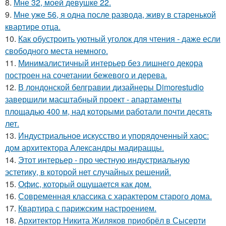
8.
Мне 32, моей девушке 22.
9.
Мне уже 56, я одна после развода, живу в старенькой
квартире отца.
10.
Как обустроить уютный уголок для чтения - даже если
свободного места немного.
11.
Минималистичный интерьер без лишнего декора
построен на сочетании бежевого и дерева.
12.
В лондонской белгравии дизайнеры Dimorestudio
завершили масштабный проект - апартаменты
площадью 400 м, над которыми работали почти десять
лет.
13.
Индустриальное искусство и упорядоченный хаос:
дом архитектора Александры мадираццы.
14.
Этот интерьер - про честную индустриальную
эстетику, в которой нет случайных решений.
15.
Офис, который ощущается как дом.
16.
Современная классика с характером старого дома.
17.
Квартира с парижским настроением.
18.
Архитектор Никита Жиляков приобрёл в Сысерти