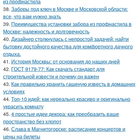
из профнастила
38.
Заборы под ключ в Москве и Московской области:
все, что вам нужно знать
39.
Преимущества установки забора из профнастила в
Москве: надежность и долговечность
40.
Дизайнер столкнулась с непростой задачей: найти
бытовку достойного качества для комфортного дачного
отдыха.
41.
История Москвы: от основания до наших дней
42.
ГОСТ 9179-77: Как скачать стандарт для
строительной извести и почему он важен
43.
Как правильно хранить гашеную известь в домашних
условиях
44.
Топ-10 идей: как нереально красиво и оригинально
украсить комнату
45.
4 простые идеи декора: как преобразить ваше
пространство без хлопот
46.
Слава в Магнитогорске: расписание концертов и
цены на билеты