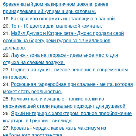
бревенчатый дом на кирпичном цоколе, ранее
принадлежавший купцам ширыкаловым.
19.
Как красиво оформить инсталляцию в ванной.
20.
Топ - 10 цветов для маленькой комнаты.
21.
Майкл Дуглас и Кэтрин зета - Джонс продали свой
особняк на берегу реки гудзон за 12 миллионов
долларов.
22.
Лаунж - зона на террасе - идеальное место для
отдыха на свежем воздухе.
23.
Подвесная кухня - смелое решение в современном
интерьере.
24.
Роскошная гардеробная при спальне - мечта, которая
может стать реальностью.
25.
Компактные и изящные - тонкие полки из
нержавеющей стали идеально подходят для душевой.
26.
Яркий интерьер с характером: полное преображение
квартиры в Гринвич - виллидж.
27.
Кровать - чердак: как выжать максимум из
небольшого пространства.