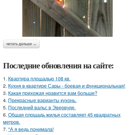
читать дальше →
Последние обновления на сайте:
1.
Квартира площадью 108 кв.
2.
Кухня в квартире Сары - боевая и функциональная!
3.
Какая прихожая нравится вам больше?
4.
Прекрасные варианты кухонь.
5.
Последний вальс в Эвервуде.
6.
Общая площадь жилья составляет 45 квадратных
метров.
7.
"А я ведь понимала!