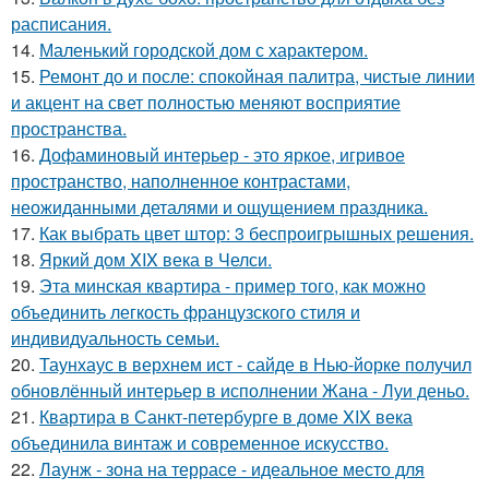
расписания.
14.
Маленький городской дом с характером.
15.
Ремонт до и после: спокойная палитра, чистые линии
и акцент на свет полностью меняют восприятие
пространства.
16.
Дофаминовый интерьер - это яркое, игривое
пространство, наполненное контрастами,
неожиданными деталями и ощущением праздника.
17.
Как выбрать цвет штор: 3 беспроигрышных решения.
18.
Яркий дом XIX века в Челси.
19.
Эта минская квартира - пример того, как можно
объединить легкость французского стиля и
индивидуальность семьи.
20.
Таунхаус в верхнем ист - сайде в Нью-йорке получил
обновлённый интерьер в исполнении Жана - Луи деньо.
21.
Квартира в Санкт-петербурге в доме XIX века
объединила винтаж и современное искусство.
22.
Лаунж - зона на террасе - идеальное место для