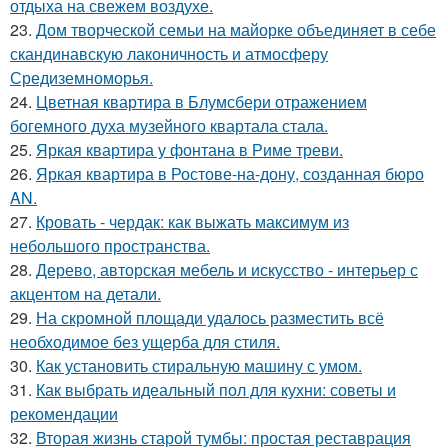
отдыха на свежем воздухе.
23.
Дом творческой семьи на майорке объединяет в себе
скандинавскую лаконичность и атмосферу
Средиземноморья.
24.
Цветная квартира в Блумсбери отражением
богемного духа музейного квартала стала.
25.
Яркая квартира у фонтана в Риме треви.
26.
Яркая квартира в Ростове-на-дону, созданная бюро
AN.
27.
Кровать - чердак: как выжать максимум из
небольшого пространства.
28.
Дерево, авторская мебель и искусство - интерьер с
акцентом на детали.
29.
На скромной площади удалось разместить всё
необходимое без ущерба для стиля.
30.
Как установить стиральную машину с умом.
31.
Как выбрать идеальный пол для кухни: советы и
рекомендации
32.
Вторая жизнь старой тумбы: простая реставрация