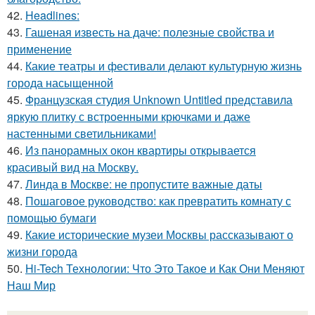
42.
Headlines:
43.
Гашеная известь на даче: полезные свойства и
применение
44.
Какие театры и фестивали делают культурную жизнь
города насыщенной
45.
Французская студия Unknown Untitled представила
яркую плитку с встроенными крючками и даже
настенными светильниками!
46.
Из панорамных окон квартиры открывается
красивый вид на Москву.
47.
Линда в Москве: не пропустите важные даты
48.
Пошаговое руководство: как превратить комнату с
помощью бумаги
49.
Какие исторические музеи Москвы рассказывают о
жизни города
50.
Hi-Tech Технологии: Что Это Такое и Как Они Меняют
Наш Мир