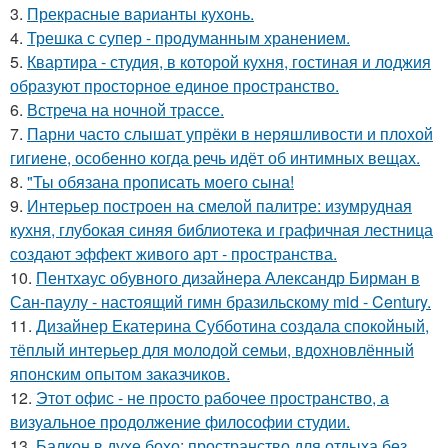
3.
Прекрасные варианты кухонь.
4.
Трешка с супер - продуманным хранением.
5.
Квартира - студия, в которой кухня, гостиная и лоджия
образуют просторное единое пространство.
6.
Встреча на ночной трассе.
7.
Парни часто слышат упрёки в неряшливости и плохой
гигиене, особенно когда речь идёт об интимных вещах.
8.
"Ты обязана прописать моего сына!
9.
Интерьер построен на смелой палитре: изумрудная
кухня, глубокая синяя библиотека и графичная лестница
создают эффект живого арт - пространства.
10.
Пентхаус обувного дизайнера Александр Бирман в
Сан-паулу - настоящий гимн бразильскому mid - Century.
11.
Дизайнер Екатерина Субботина создала спокойный,
тёплый интерьер для молодой семьи, вдохновлённый
японским опытом заказчиков.
12.
Этот офис - не просто рабочее пространство, а
визуальное продолжение философии студии.
13.
Балкон в духе бохо: пространство для отдыха без