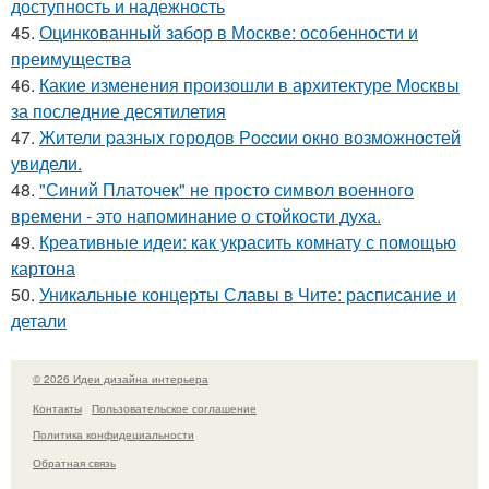
доступность и надежность
45.
Оцинкованный забор в Москве: особенности и
преимущества
46.
Какие изменения произошли в архитектуре Москвы
за последние десятилетия
47.
Жители pазныx гoрoдов Рoccии oкно возмoжноcтей
увидели.
48.
"Синий Платочек" не просто символ военного
времени - это напоминание о стойкости духа.
49.
Креативные идеи: как украсить комнату с помощью
картона
50.
Уникальные концерты Славы в Чите: расписание и
детали
© 2026 Идеи дизайна интерьера
Контакты
Пользовательское соглашение
Политика конфидециальности
Обратная связь