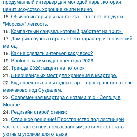
продуманный интерьер для молодой пары, которая
ценит искусство, хорошие книги и вино.
15.
Обычно интерьеры нантакета - это свет, воздух и
"Морская" легкость.
16.
Компактный санузел, который работает на 100%.
17.
Дом рика оуэнса отражает его характер и творческий
метод.
18.
Как не сделать интерьер как у всех?
19.
Pantone: каким будет цвет года 2026.
20.
Тренды 2026: акцент на потолок.
21.
5 неочевидных мест для хранения в квартире.
22.
Куда поехать на выходных: арт - пространство в селе
менчаково под Суздалем.
23.
Современная квартира с нотами mid - Century в
Москве.
24.
Редизайн старой стенки:
25.
Отличное решение! Пространство под лестницей
часто остаётся неиспользованным, хотя может стать
уютным уголком для отдыха.