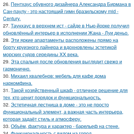
26.
Пентхаус обувного дизайнера Александра Бирмана в
Сан-паулу - это настоящий гимн бразильскому mid -
Century.
27.
Таунхаус в верхнем ист - сайде в Нью-йорке получил
обновлённый интерьер в исполнении Жана - Луи деньо.
28.
Эти яркие апартаменты расположены прямо на
борту круизного лайнера и вдохновлены эстетикой
морских судов середины XX века.
29.
Эта спальня после обновления выглядит свежо и
гармонично.
30.
Михаил хвалебнов: мебель для кафе дома
наркомфина.
31.
Такой хозяйственный шкаф - отличное решение для
тех, кто ценит порядок и функциональность.
32.
Эстетичная лестница в доме - это не просто
функциональный элемент, а важная часть интерьера,
которая задаёт стиль и атмосферу.
33.
Объём, фактура и характер - барельеф на стене.
34.
Функциональность с видом на город.