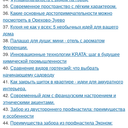
35.
Современное пространство с лёгким характером.
36.
Какие основные достопримечательности можно
посмотреть в Орехово-Зуево
37.
Кухня не как у всех: 5 необычных идей для вашего
дома
38.
Палаццо для души: мини - отель с ароматом
Флоренции.
39.
Инновационные технологии KRATA: шаг в будущее
химической промышленности
40.
Сравнение видов гортензий: что выбрать
начинающему садоводу
41.
Как закрыть щиток в квартире - идеи для аккуратного
интерьера.
42.
Современный дом с французским настроением и
этническими акцентами.
43.
Забор из двустороннего профнастила: преимущества
и особенности
44.
Преимущества забора из профнастила Эконом: