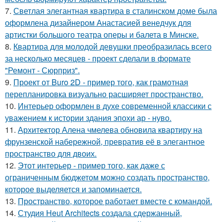
7.
Светлая элегантная квартира в сталинском доме была
оформлена дизайнером Анастасией венедчук для
артистки большого театра оперы и балета в Минске.
8.
Квартира для молодой девушки преобразилась всего
за несколько месяцев - проект сделали в формате
"Ремонт - Сюрприз".
9.
Проект от Buro 2D - пример того, как грамотная
перепланировка визуально расширяет пространство.
10.
Интерьер оформлен в духе современной классики с
уважением к истории здания эпохи ар - нуво.
11.
Архитектор Алена чмелева обновила квартиру на
фрунзенской набережной, превратив её в элегантное
пространство для двоих.
12.
Этот интерьер - пример того, как даже с
ограниченным бюджетом можно создать пространство,
которое выделяется и запоминается.
13.
Пространство, которое работает вместе с командой.
14.
Студия Heut Architects создала сдержанный,