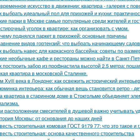
временное искусство в движении: квартира - галерея с по
к выбрать идеальный пол для прихожей и кухни: практичнос
кие парки в Москве самые популярные среди жителей и гос
стирочный уголок в квартире: как организовать с умом.
чему поднялся паркет в прихожей: основные причины
авнение видов гортензий: что выбрать начинающему садо
к выбрать навес для каркасного бассейна: советы по разме
кие необычные кафе и рестораны можно найти в Санкт-Пет
к построить забор из профнастила высотой 2.5 метра: поша
кая квартира в московской Сталинке.
м Xviii века в Лондоне: как освежить исторический интерьер
юминка интерьера: как обычная вещь становится ретро - де
а квартира в старинном доме в Стокгольме объединяет элем
ализма.
и расположении смесителей в душевой важно учитывать удо
тория Москвы: от основания до наших дней
весть строительная комовая ГОСТ 9179 77: что это такое и 
весть строительная: основа качественного строительства