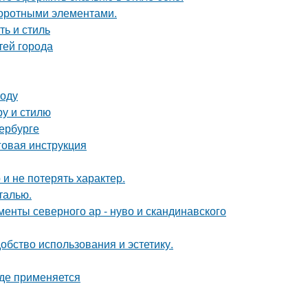
воротными элементами.
ть и стиль
тей города
воду
ру и стилю
ербурге
говая инструкция
 и не потерять характер.
талью.
енты северного ар - нуво и скандинавского
бство использования и эстетику.
где применяется