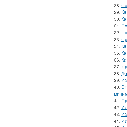
28.
Со
29.
Ка
30.
Ка
31.
По
32.
По
33.
Ср
34.
Ка
35.
Ка
36.
Ка
37.
Яр
38.
До
39.
Из
40.
Эт
миним
41.
Пр
42.
Ис
43.
Из
44.
Из