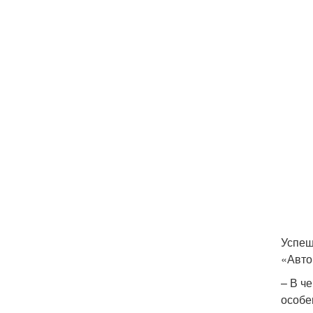
Успеш
«Авто
– В ч
особе