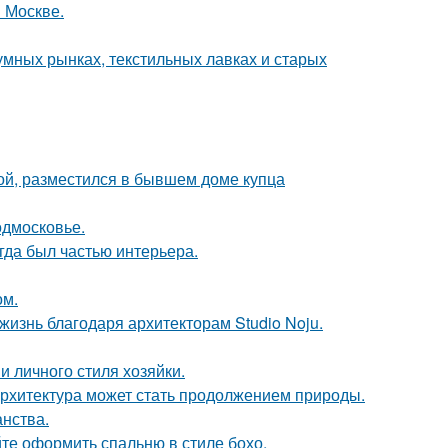
 Москве.
умных рынках, текстильных лавках и старых
ой, разместился в бывшем доме купца
одмосковье.
егда был частью интерьера.
ом.
жизнь благодаря архитекторам Studio Noju.
и личного стиля хозяйки.
к архитектура может стать продолжением природы.
анства.
те оформить спальню в стиле бохо.