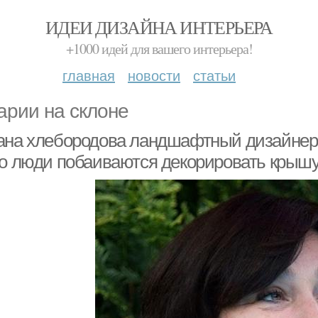
ИДЕИ ДИЗАЙНА ИНТЕРЬЕРА
+1000 идей для вашего интерьера!
главная
новости
статьи
арии на склоне
ана хлебородова ландшафтный дизайнер
го люди побаиваются декорировать крыш