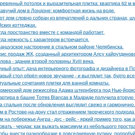
ревянный потолок и выразительная плитка: квартира 62 м в
авучий дом в Лондоне: комфортная жизнь на воде.
от дом словно собран из впечатлений о дальних странах, ш
йских коттеджах.
гда пространство вместе с командой работает.
гда нежность с характером встречается.
анцузское настроение в спальном районе Челябинска.
ис продаж ЖК, созданный архитектором Алсу хайрутдинов
лова - здании второй половины Xviii века.
чный опыт: дача интерьерного фотографа и дизайнера в П
арый стол обрёл новое звучание - и выглядит так, будто вс
туальные сочетания плитки для ванной комнаты.
рмерский дом режиссёра Адама штернберга под Нью-йорк
артира в башне Torres Blancas в Мадриде получила вторую 
а спальня после обновления выглядит свежо и гармонично.
м в Ростове-на-дону стал отражением творческого подхода 
м на побережье Ангра - дус - рейс - яркий пример того, ка
овать - чердак: как выжать максимум из небольшого простр
обы внести разнообразие в повседневную рутину, попробуй