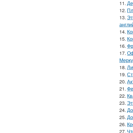
11.
Де
12.
Пл
13.
Эт
англи
14.
Ко
15.
Ко
16.
Фр
17.
Оф
Мерку
18.
Ли
19.
Ст
20.
Ак
21.
Фе
22.
Кв
23.
Эт
24.
До
25.
До
26.
Кр
27.
Чт