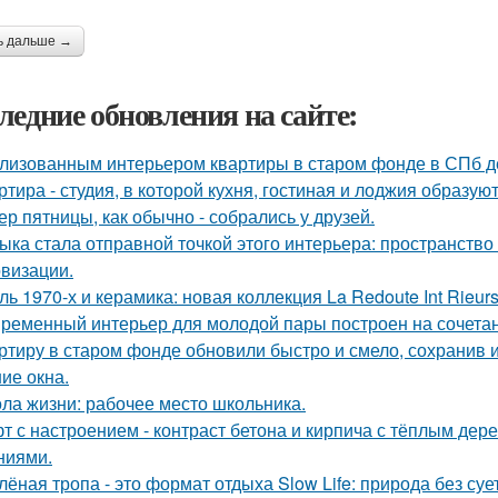
ь дальше →
ледние обновления на сайте:
лизованным интерьером квартиры в старом фонде в СПб д
ртира - студия, в которой кухня, гостиная и лоджия образу
ер пятницы, как обычно - собрались у друзей.
ыка стала отправной точкой этого интерьера: пространство
визации.
ль 1970-х и керамика: новая коллекция La Redoute Int Rieurs
ременный интерьер для молодой пары построен на сочетании
ртиру в старом фонде обновили быстро и смело, сохранив и
ие окна.
ла жизни: рабочее место школьника.
т с настроением - контраст бетона и кирпича с тёплым де
ниями.
лёная тропа - это формат отдыха Slow Life: природа без су