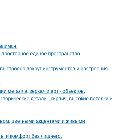
елимся.
ют просторное единое пространство.
 выстроено вокруг инструментов и настроения
.
 металла, зеркал и арт - объектов.
сторические детали - кирпич, высокие потолки и
ревом, цветными акцентами и живыми
еты и комфорт без лишнего.