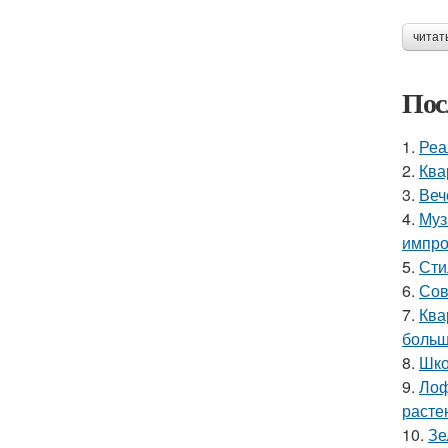
читат
Пос
1.
Реа
2.
Ква
3.
Веч
4.
Муз
импро
5.
Сти
6.
Сов
7.
Ква
больш
8.
Шко
9.
Лоф
расте
10.
Зе