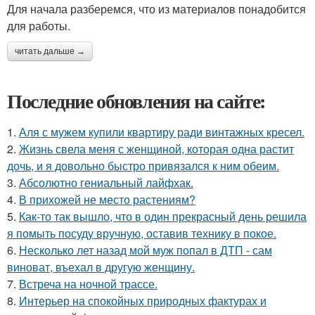
Для начала разберемся, что из материалов понадобится
для работы.
читать дальше →
Последние обновления на сайте:
1.
Аля с мужем купили квартиру ради винтажных кресел.
2.
Жизнь свела меня с женщиной, которая одна растит
дочь, и я довольно быстро привязался к ним обеим.
3.
Абсолютно гениальный лайфхак.
4.
В прихожей не место растениям?
5.
Как-то так вышло, что в один прекрасный день решила
я помыть посуду вручную, оставив технику в покое.
6.
Несколько лет назад мой муж попал в ДТП - сам
виноват, въехал в другую женщину.
7.
Встреча на ночной трассе.
8.
Интерьер на спокойных природных фактурах и