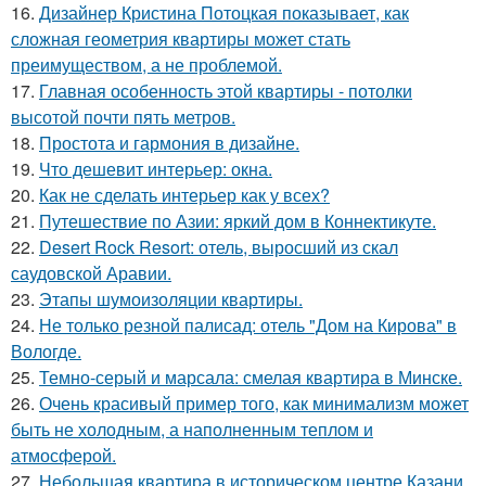
16.
Дизайнер Кристина Потоцкая показывает, как
сложная геометрия квартиры может стать
преимуществом, а не проблемой.
17.
Главная особенность этой квартиры - потолки
высотой почти пять метров.
18.
Простота и гармония в дизайне.
19.
Что дешевит интерьер: окна.
20.
Как не сделать интерьер как у всех?
21.
Путешествие по Азии: яркий дом в Коннектикуте.
22.
Desert Rock Resort: отель, выросший из скал
саудовской Аравии.
23.
Этапы шумоизоляции квартиры.
24.
Не только резной палисад: отель "Дом на Кирова" в
Вологде.
25.
Темно-серый и марсала: смелая квартира в Минске.
26.
Очень красивый пример того, как минимализм может
быть не холодным, а наполненным теплом и
атмосферой.
27.
Небольшая квартира в историческом центре Казани