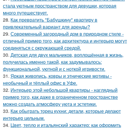
стала уютным пространством для девушки, которая
много путешествует.
28.
Как превратить "Бабушкину" квартиру в
привлекательный вариант для аренды?
29.
Современный загородный дом в природном стиле -
отличный пример того, как архитектура и интерьер могут
соединяться с окружающей средой.
30.
Детская для двух мальчиков, воплощённая в жизнь,
получилась именно такой, как задумывалось:
функциональной, уютной и с ноткой игривости.
31.
Яркая живопись, ковры и этнические мотивы -
необычный и тёплый офис в Уфе.
32.
Интерьер этой небольшой квартиры - наглядный
пример того, как даже в ограниченном пространстве
можно создать атмосферу уюта и эстетики.
33.
Как обыграть торец кухни: детали, которые делают
интерьер цельным.
34.
Цвет, тепло и итальянский характер: как оформить