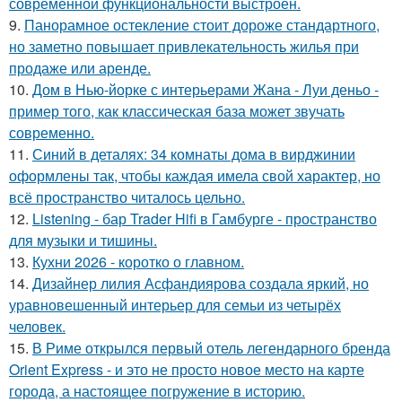
современной функциональности выстроен.
9.
Панорамное остекление стоит дороже стандартного,
но заметно повышает привлекательность жилья при
продаже или аренде.
10.
Дом в Нью-йорке с интерьерами Жана - Луи деньо -
пример того, как классическая база может звучать
современно.
11.
Синий в деталях: 34 комнаты дома в вирджинии
оформлены так, чтобы каждая имела свой характер, но
всё пространство читалось цельно.
12.
Listening - бар Trader Hifi в Гамбурге - пространство
для музыки и тишины.
13.
Кухни 2026 - коротко о главном.
14.
Дизайнер лилия Асфандиярова создала яркий, но
уравновешенный интерьер для семьи из четырёх
человек.
15.
В Риме открылся первый отель легендарного бренда
Orient Express - и это не просто новое место на карте
города, а настоящее погружение в историю.