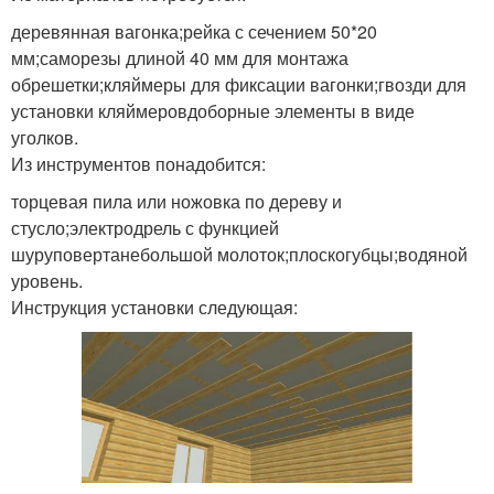
деревянная вагонка;рейка с сечением 50*20
мм;саморезы длиной 40 мм для монтажа
обрешетки;кляймеры для фиксации вагонки;гвозди для
установки кляймеровдоборные элементы в виде
уголков.
Из инструментов понадобится:
торцевая пила или ножовка по дереву и
стусло;электродрель с функцией
шуруповертанебольшой молоток;плоскогубцы;водяной
уровень.
Инструкция установки следующая: