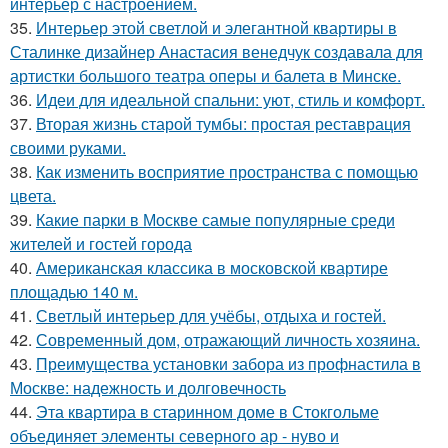
интерьер с настроением.
35.
Интерьер этой светлой и элегантной квартиры в
Сталинке дизайнер Анастасия венедчук создавала для
артистки большого театра оперы и балета в Минске.
36.
Идеи для идеальной спальни: уют, стиль и комфорт.
37.
Вторая жизнь старой тумбы: простая реставрация
своими руками.
38.
Как изменить восприятие пространства с помощью
цвета.
39.
Какие парки в Москве самые популярные среди
жителей и гостей города
40.
Американская классика в московской квартире
площадью 140 м.
41.
Светлый интерьер для учёбы, отдыха и гостей.
42.
Современный дом, отражающий личность хозяина.
43.
Преимущества установки забора из профнастила в
Москве: надежность и долговечность
44.
Эта квартира в старинном доме в Стокгольме
объединяет элементы северного ар - нуво и