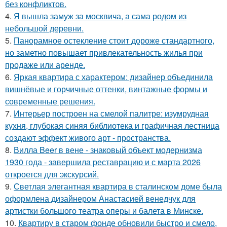
без конфликтов.
4.
Я вышла замуж за москвича, а сама родом из
небольшой деревни.
5.
Панорамное остекление стоит дороже стандартного,
но заметно повышает привлекательность жилья при
продаже или аренде.
6.
Яркая квартира с характером: дизайнер объединила
вишнёвые и горчичные оттенки, винтажные формы и
современные решения.
7.
Интерьер построен на смелой палитре: изумрудная
кухня, глубокая синяя библиотека и графичная лестница
создают эффект живого арт - пространства.
8.
Вилла Beer в вене - знаковый объект модернизма
1930 года - завершила реставрацию и с марта 2026
откроется для экскурсий.
9.
Светлая элегантная квартира в сталинском доме была
оформлена дизайнером Анастасией венедчук для
артистки большого театра оперы и балета в Минске.
10.
Квартиру в старом фонде обновили быстро и смело,