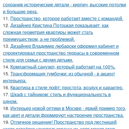
сохранив исторические детали - кирпич, высокие потолки
и большие окна.
11.
Пространство, которое работает вместе с командой.
12.
Дизайнер Кристина Потоцкая показывает, как
сложная геометрия квартиры может стать
преимуществом, а не проблемой.
13.
Дизайнер Владимир любарски оформил кабинет и
спроектировал пространство террасы в современном
стиле для семьи с двумя детьми.
14.
Компактный санузел, который работает на 100%.
15.
Трансформация тумбочки: из обычной - в акцент
интерьера.
16.
Квартира в стиле лофт: простота, воздух и характер.
17.
Шкаф с тайником: стиль и функциональность в
одном.
18.
Интерьер новой оптики в Москве - яркий пример того,
как цвет и детали формируют настроение пространства.
19.
Отличное решение! Пространство под лестницей
часто остаётся неиспользованным, хотя может стать