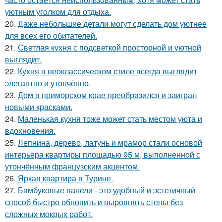
уютным уголком для отдыха.
20.
Даже небольшие детали могут сделать дом уютнее
для всех его обитателей.
21.
Светлая кухня с подсветкой просторной и уютной
выглядит.
22.
Кухня в неоклассическом стиле всегда выглядит
элегантно и утончённо.
23.
Дом в приморском крае преобразился и заиграл
новыми красками.
24.
Маленькая кухня тоже может стать местом уюта и
вдохновения.
25.
Лепнина, дерево, латунь и мрамор стали основой
интерьера квартиры площадью 95 м, выполненной с
утончённым французским акцентом.
26.
Яркая квартира в Турине.
27.
Бамбуковые панели - это удобный и эстетичный
способ быстро обновить и выровнять стены без
сложных мокрых работ.