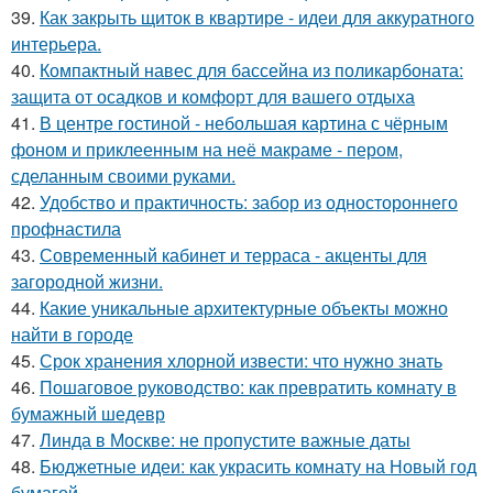
39.
Как закрыть щиток в квартире - идеи для аккуратного
интерьера.
40.
Компактный навес для бассейна из поликарбоната:
защита от осадков и комфорт для вашего отдыха
41.
В центре гостиной - небольшая картина с чёрным
фоном и приклеенным на неё макраме - пером,
сделанным своими руками.
42.
Удобство и практичность: забор из одностороннего
профнастила
43.
Современный кабинет и терраса - акценты для
загородной жизни.
44.
Какие уникальные архитектурные объекты можно
найти в городе
45.
Срок хранения хлорной извести: что нужно знать
46.
Пошаговое руководство: как превратить комнату в
бумажный шедевр
47.
Линда в Москве: не пропустите важные даты
48.
Бюджетные идеи: как украсить комнату на Новый год
бумагой