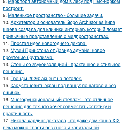
8.
Марк торп автономный дом в лесу под Нью-йорком
построит.
9.
Маленькое пространство - большие задачи.
10.
Архитектор и основатель бюро Archistories Кира
шаева создала для клиники интерьер, который ломает
привычные представления о медпространствах.
11.
Простая идея новогоднего декора.
12.
Музей Принстона от Дэвида аджайе: новое
прочтение брутализма.
13.
Стены со звукоизоляцией - практичное и стильное
решение.
14.
Тренды 2026: акцент на потолок.
15.
Как установить экран под ванну: пошагово и без
ошибок.
16.
Многофункциональный стеллаж - это отличное
решение для тех, кто хочет совместить эстетику и
практичность.
17.
Никола хардинг доказала, что даже дом конца XIX
века можно спасти без сноса и капитальной