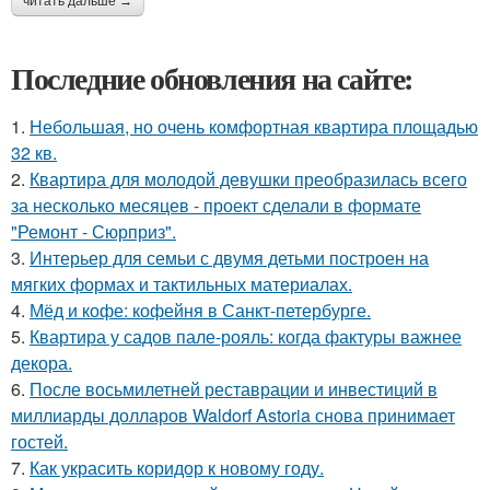
читать дальше →
Последние обновления на сайте:
1.
Небольшая, но очень комфортная квартира площадью
32 кв.
2.
Квартира для молодой девушки преобразилась всего
за несколько месяцев - проект сделали в формате
"Ремонт - Сюрприз".
3.
Интерьер для семьи с двумя детьми построен на
мягких формах и тактильных материалах.
4.
Мёд и кофе: кофейня в Санкт-петербурге.
5.
Квартира у садов пале-рояль: когда фактуры важнее
декора.
6.
После восьмилетней реставрации и инвестиций в
миллиарды долларов Waldorf Astoria снова принимает
гостей.
7.
Как украсить коридор к новому году.