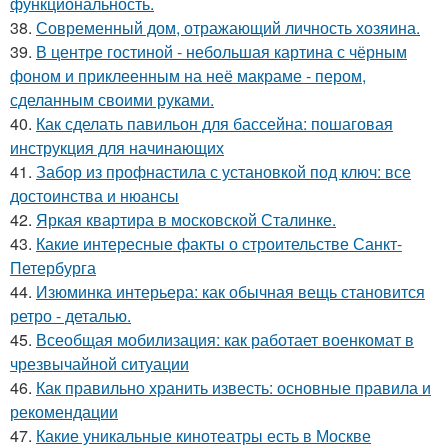
функциональность.
38.
Современный дом, отражающий личность хозяина.
39.
В центре гостиной - небольшая картина с чёрным
фоном и приклеенным на неё макраме - пером,
сделанным своими руками.
40.
Как сделать павильон для бассейна: пошаговая
инструкция для начинающих
41.
Забор из профнастила с установкой под ключ: все
достоинства и нюансы
42.
Яркая квартира в московской Сталинке.
43.
Какие интересные факты о строительстве Санкт-
Петербурга
44.
Изюминка интерьера: как обычная вещь становится
ретро - деталью.
45.
Всеобщая мобилизация: как работает военкомат в
чрезвычайной ситуации
46.
Как правильно хранить известь: основные правила и
рекомендации
47.
Какие уникальные кинотеатры есть в Москве