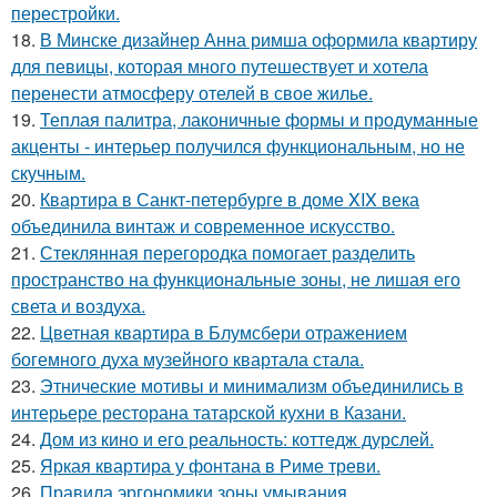
перестройки.
18.
В Минске дизайнер Анна римша оформила квартиру
для певицы, которая много путешествует и хотела
перенести атмосферу отелей в свое жилье.
19.
Теплая палитра, лаконичные формы и продуманные
акценты - интерьер получился функциональным, но не
скучным.
20.
Квартира в Санкт-петербурге в доме XIX века
объединила винтаж и современное искусство.
21.
Стеклянная перегородка помогает разделить
пространство на функциональные зоны, не лишая его
света и воздуха.
22.
Цветная квартира в Блумсбери отражением
богемного духа музейного квартала стала.
23.
Этнические мотивы и минимализм объединились в
интерьере ресторана татарской кухни в Казани.
24.
Дом из кино и его реальность: коттедж дурслей.
25.
Яркая квартира у фонтана в Риме треви.
26.
Правила эргономики зоны умывания.