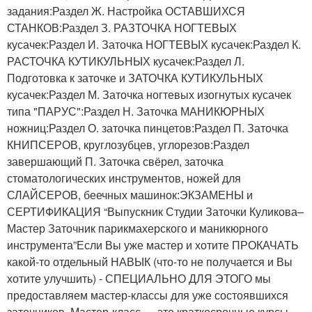
задания:Раздел Ж. Настройка ОСТАВШИХСЯ
СТАНКОВ:Раздел З. РАЗТОЧКА НОГТЕВЫХ
кусачек:Раздел И. Заточка НОГТЕВЫХ кусачек:Раздел К.
РАСТОЧКА КУТИКУЛЬНЫХ кусачек:Раздел Л.
Подготовка к заточке и ЗАТОЧКА КУТИКУЛЬНЫХ
кусачек:Раздел М. Заточка ногтевых изогнутых кусачек
типа "ПАРУС":Раздел Н. Заточка МАНИКЮРНЫХ
ножниц:Раздел О. заточка пинцетов:Раздел П. Заточка
КНИПСЕРОВ, круглозубцев, углорезов:Раздел
завершающий П. Заточка свёрел, заточка
стоматологических инструментов, ножей для
СЛАЙСЕРОВ, беечных машинок:ЭКЗАМЕНЫ и
СЕРТИФИКАЦИЯ “Выпускник Студии Заточки Куликова–
Мастер Заточник парикмахерского и маникюрного
инструмента”Если Вы уже мастер и хотите ПРОКАЧАТЬ
какой-то отдельный НАВЫК (что-то не получается и Вы
хотите улучшить) - СПЕЦИАЛЬНО ДЛЯ ЭТОГО мы
предоставляем мастер-классы для уже состоявшихся
заточников. Мастер-класс — это краткосрочные курсы