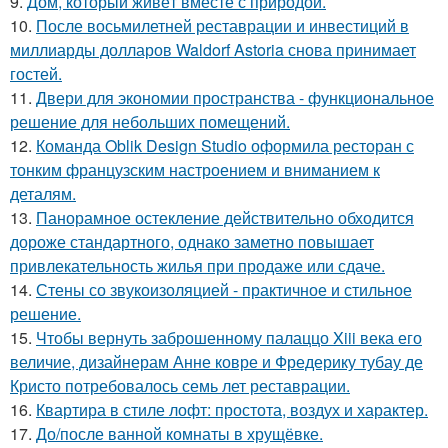
9.
Дом, который живёт вместе с природой.
10.
После восьмилетней реставрации и инвестиций в
миллиарды долларов Waldorf Astoria снова принимает
гостей.
11.
Двери для экономии пространства - функциональное
решение для небольших помещений.
12.
Команда Oblik Design Studio оформила ресторан с
тонким французским настроением и вниманием к
деталям.
13.
Панорамное остекление действительно обходится
дороже стандартного, однако заметно повышает
привлекательность жилья при продаже или сдаче.
14.
Стены со звукоизоляцией - практичное и стильное
решение.
15.
Чтобы вернуть заброшенному палаццо Xiii века его
величие, дизайнерам Анне ковре и Фредерику тубау де
Кристо потребовалось семь лет реставрации.
16.
Квартира в стиле лофт: простота, воздух и характер.
17.
До/после ванной комнаты в хрущёвке.