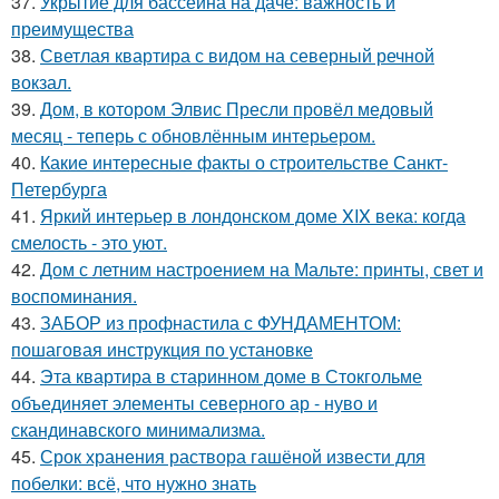
37.
Укрытие для бассейна на даче: важность и
преимущества
38.
Светлая квартира с видом на северный речной
вокзал.
39.
Дом, в котором Элвис Пресли провёл медовый
месяц - теперь с обновлённым интерьером.
40.
Какие интересные факты о строительстве Санкт-
Петербурга
41.
Яркий интерьер в лондонском доме XIX века: когда
смелость - это уют.
42.
Дом с летним настроением на Мальте: принты, свет и
воспоминания.
43.
ЗАБОР из профнастила с ФУНДАМЕНТОМ:
пошаговая инструкция по установке
44.
Эта квартира в старинном доме в Стокгольме
объединяет элементы северного ар - нуво и
скандинавского минимализма.
45.
Срок хранения раствора гашёной извести для
побелки: всё, что нужно знать