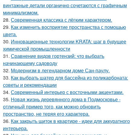
винтажные детали органично сочетаются с графичным
минимализмом.
28.
Современная классика с лёгким характером.
29.
Как изменить восприятие пространства с помощью
цвета.
30.
Инновационные технологии KRATA: шаг в будущее
химической промышленности
31.
Сравнение видов гортензий: что выбрать
начинающему садоводу
32.
Модернизм в легендарном доме Сан-паулу.
33.
Как выбрать шатер для бассейна из поликарбоната:
советы и рекомендации
34.
Современный интерьер с восточными акцентами.
35.
Новая жизнь деревянного дома в Подмосковье -
отличный пример того, как можно обновить
пространство, не теряя его характера.
36.
Как закрыть щиток в квартире - идеи для аккуратного
интерьера.