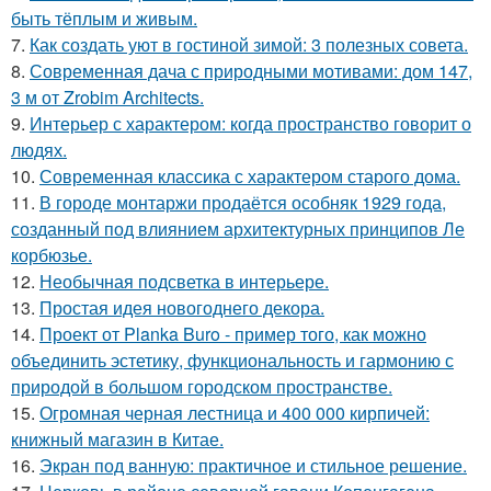
быть тёплым и живым.
7.
Как создать уют в гостиной зимой: 3 полезных совета.
8.
Современная дача с природными мотивами: дом 147,
3 м от Zrobim Architects.
9.
Интерьер с характером: когда пространство говорит о
людях.
10.
Современная классика с характером старого дома.
11.
В городе монтаржи продаётся особняк 1929 года,
созданный под влиянием архитектурных принципов Ле
корбюзье.
12.
Необычная подсветка в интерьере.
13.
Простая идея новогоднего декора.
14.
Проект от Planka Buro - пример того, как можно
объединить эстетику, функциональность и гармонию с
природой в большом городском пространстве.
15.
Огромная черная лестница и 400 000 кирпичей:
книжный магазин в Китае.
16.
Экран под ванную: практичное и стильное решение.