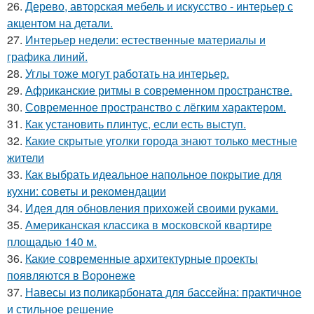
26.
Дерево, авторская мебель и искусство - интерьер с
акцентом на детали.
27.
Интерьер недели: естественные материалы и
графика линий.
28.
Углы тоже могут работать на интерьер.
29.
Африканские ритмы в современном пространстве.
30.
Современное пространство с лёгким характером.
31.
Как установить плинтус, если есть выступ.
32.
Какие скрытые уголки города знают только местные
жители
33.
Как выбрать идеальное напольное покрытие для
кухни: советы и рекомендации
34.
Идея для обновления прихожей своими руками.
35.
Американская классика в московской квартире
площадью 140 м.
36.
Какие современные архитектурные проекты
появляются в Воронеже
37.
Навесы из поликарбоната для бассейна: практичное
и стильное решение