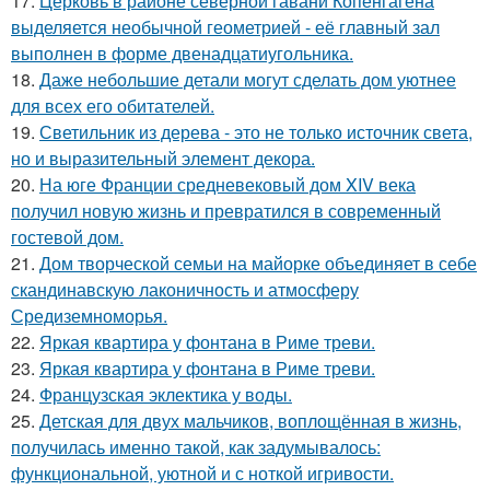
17.
Церковь в районе северной гавани Копенгагена
выделяется необычной геометрией - её главный зал
выполнен в форме двенадцатиугольника.
18.
Даже небольшие детали могут сделать дом уютнее
для всех его обитателей.
19.
Светильник из дерева - это не только источник света,
но и выразительный элемент декора.
20.
На юге Франции средневековый дом XIV века
получил новую жизнь и превратился в современный
гостевой дом.
21.
Дом творческой семьи на майорке объединяет в себе
скандинавскую лаконичность и атмосферу
Средиземноморья.
22.
Яркая квартира у фонтана в Риме треви.
23.
Яркая квартира у фонтана в Риме треви.
24.
Французская эклектика у воды.
25.
Детская для двух мальчиков, воплощённая в жизнь,
получилась именно такой, как задумывалось:
функциональной, уютной и с ноткой игривости.