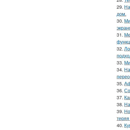
29.
На
дом.
30.
Ми
экран
31.
Ме
функц
32.
Ло
подхо
33.
Ми
34.
На
перео
35.
Аф
36.
Со
37.
Ка
38.
На
39.
Но
теряя
40.
Ку