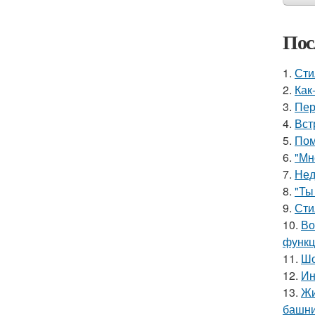
Пос
1.
Сти
2.
Как
3.
Пер
4.
Вст
5.
Пом
6.
"Мн
7.
Нед
8.
"Ты
9.
Сти
10.
Во
функц
11.
Шо
12.
Ин
13.
Жи
башни