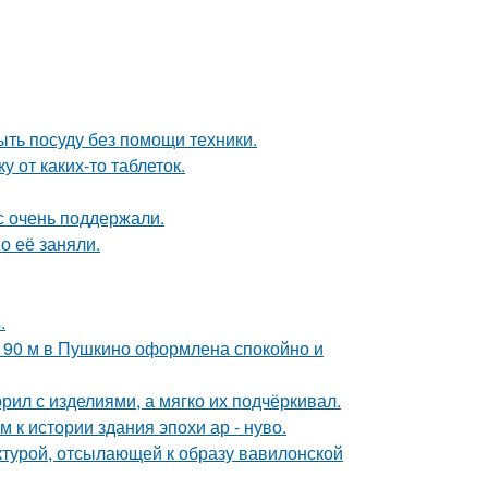
ыть посуду без помощи техники.
 от каких-то таблеток.
с очень поддержали.
о её заняли.
.
а 90 м в Пушкино оформлена спокойно и
рил с изделиями, а мягко их подчёркивал.
к истории здания эпохи ар - нуво.
ектурой, отсылающей к образу вавилонской