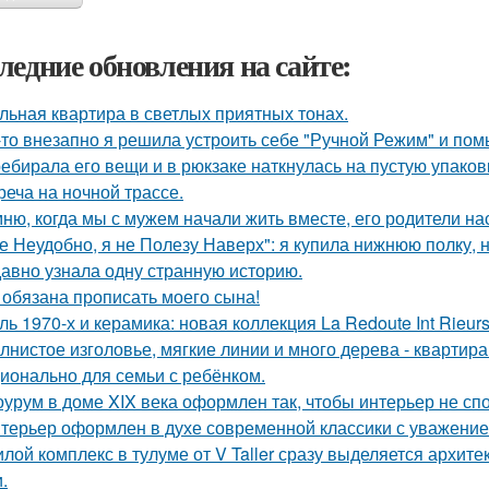
ледние обновления на сайте:
льная квартира в светлых приятных тонах.
-то внезапно я решила устроить себе "Ручной Режим" и пом
ебирала его вещи и в рюкзаке наткнулась на пустую упаковку
реча на ночной трассе.
ню, когда мы с мужем начали жить вместе, его родители на
е Неудобно, я не Полезу Наверх": я купила нижнюю полку, н
авно узнала одну странную историю.
 обязана прописать моего сына!
ль 1970-х и керамика: новая коллекция La Redoute Int Rieurs
лнистое изголовье, мягкие линии и много дерева - квартир
ионально для семьи с ребёнком.
урум в доме XIX века оформлен так, чтобы интерьер не спо
терьер оформлен в духе современной классики с уважением 
лой комплекс в тулуме от V Taller сразу выделяется архит
.