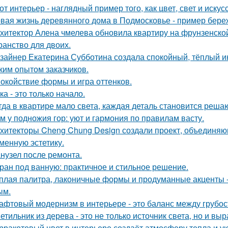
от интерьер - наглядный пример того, как цвет, свет и иск
вая жизнь деревянного дома в Подмосковье - пример береж
хитектор Алена чмелева обновила квартиру на фрунзенской
ранство для двоих.
зайнер Екатерина Субботина создала спокойный, тёплый и
ким опытом заказчиков.
окойствие формы и игра оттенков.
ка - это только начало.
гда в квартире мало света, каждая деталь становится реша
м у подножия гор: уют и гармония по правилам васту.
хитекторы Cheng Chung Design создали проект, объединяю
менную эстетику.
нузел после ремонта.
ран под ванную: практичное и стильное решение.
плая палитра, лаконичные формы и продуманные акценты -
ым.
афтовый модернизм в интерьере - это баланс между грубо
етильник из дерева - это не только источник света, но и вы
рракотовый цвет в интерьере создаёт атмосферу тепла и ую