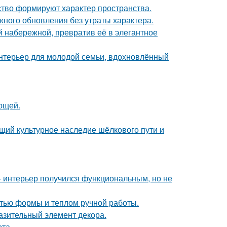
усство формируют характер пространства.
ного обновления без утраты характера.
 набережной, превратив её в элегантное
нтерьер для молодой семьи, вдохновлённый
ющей.
щий культурное наследие шёлкового пути и
 интерьер получился функциональным, но не
стью формы и теплом ручной работы.
разительный элемент декора.
та.