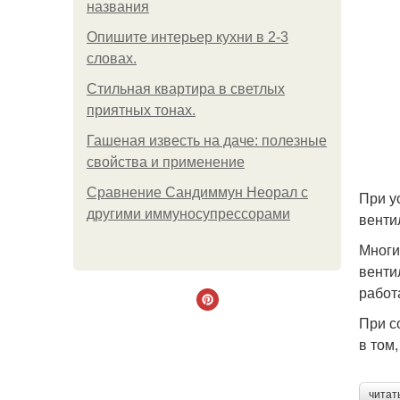
названия
Опишите интерьер кухни в 2-3
словах.
Стильная квартира в светлых
приятных тонах.
Гашеная известь на даче: полезные
свойства и применение
Сравнение Сандиммун Неорал с
При у
другими иммуносупрессорами
венти
Многи
венти
работ
При с
в том
читат