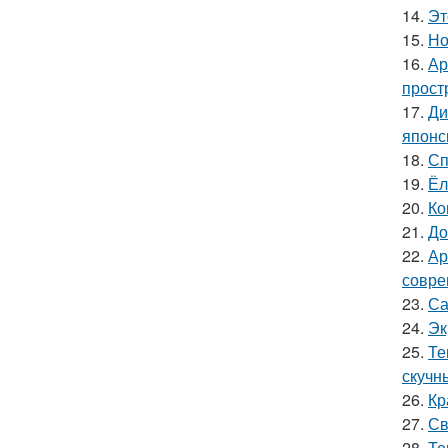
14.
Эт
15.
Но
16.
Ар
прост
17.
Ди
японс
18.
Сп
19.
Ёл
20.
Ко
21.
До
22.
Ар
совре
23.
Са
24.
Эк
25.
Те
скучн
26.
Кр
27.
Св
28.
Те