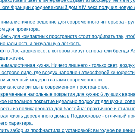
 юге Франции средневековый дом XIV века получил новую 
нималистичное решение для современного интерьера - ру
ом для проектора.
бель для компактных пространств стоит подбирать так, чт
иональность и визуальную лёгкость.
фт в Лос-анджелесе, в котором живут основатели бренда As
да к жизни.
нималистичная кухня. Ничего лишнего - только свет, воздух
 острове лидо, где воздух наполнен атмосферой кинофести
смысленный модерн глазами современности.
риканские ритмы в современном пространстве.
временные напольные покрытия для кухни: 6 лучших вари
кое напольное покрытие идеально подходит для кухни: сов
весы из поликарбоната для бассейна: практичное и стильн
вая жизнь деревянного дома в Подмосковье - отличный при
 его характера.
пить забор из профнастила с установкой: выгодное решени