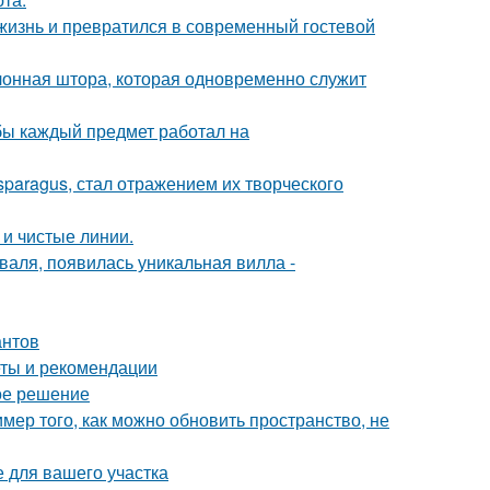
жизнь и превратился в современный гостевой
лонная штора, которая одновременно служит
обы каждый предмет работал на
paragus, стал отражением их творческого
 и чистые линии.
валя, появилась уникальная вилла -
антов
еты и рекомендации
ое решение
мер того, как можно обновить пространство, не
е для вашего участка