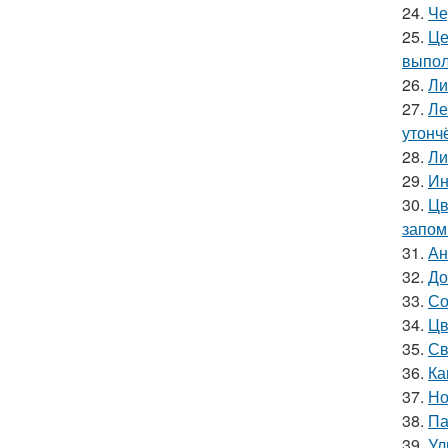
24.
Че
25.
Це
выпол
26.
Ли
27.
Ле
утонч
28.
Ли
29.
Ин
30.
Цв
запом
31.
Ан
32.
До
33.
Со
34.
Цв
35.
Св
36.
Ка
37.
Но
38.
Па
39.
Ул