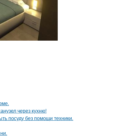
оме.
анузел через кухню!
ыть посуду без помощи техники.
ни.