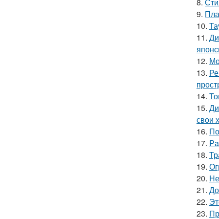
8.
Сти
9.
Пла
10.
Та
11.
Ди
японс
12.
Мо
13.
Ре
прост
14.
То
15.
Ди
свои 
16.
По
17.
Pa
18.
Тр
19.
Ог
20.
Не
21.
До
22.
Эт
23.
Пр