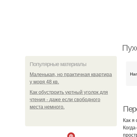
Пух
Популярные материалы
На
Маленькая, но практичная квартира
у моря 48 кв.
Как обустроить уютный уголок для
чтения - даже если свободного
места немного.
Пере
Как я
Когда
прост