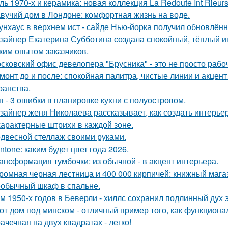
ль 1970-х и керамика: новая коллекция La Redoute Int Rieurs
вучий дом в Лондоне: комфортная жизнь на воде.
унхаус в верхнем ист - сайде Нью-йорка получил обновлённ
зайнер Екатерина Субботина создала спокойный, тёплый и
ким опытом заказчиков.
сковский офис девелопера "Брусника" - это не просто рабо
монт до и после: спокойная палитра, чистые линии и акцен
ранства.
п - 3 ошибки в планировке кухни с полуостровом.
зайнер женя Николаева рассказывает, как создать интерьер
характерные штрихи в каждой зоне.
двесной стеллаж своими руками.
ntone: каким будет цвет года 2026.
ансформация тумбочки: из обычной - в акцент интерьера.
ромная черная лестница и 400 000 кирпичей: книжный магаз
обычный шкаф в спальне.
м 1950-х годов в Беверли - хиллс сохранил подлинный дух 
от дом под минском - отличный пример того, как функциональ
ачечная на двух квадратах - легко!