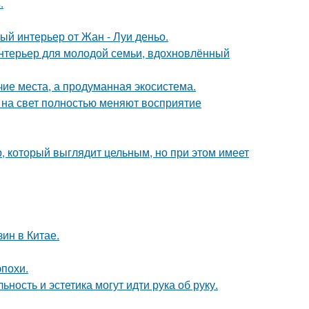
.
ый интерьер от Жан - Луи деньо.
нтерьер для молодой семьи, вдохновлённый
чие места, а продуманная экосистема.
т на свет полностью меняют восприятие
, который выглядит цельным, но при этом имеет
ин в Китае.
эпохи.
ность и эстетика могут идти рука об руку.