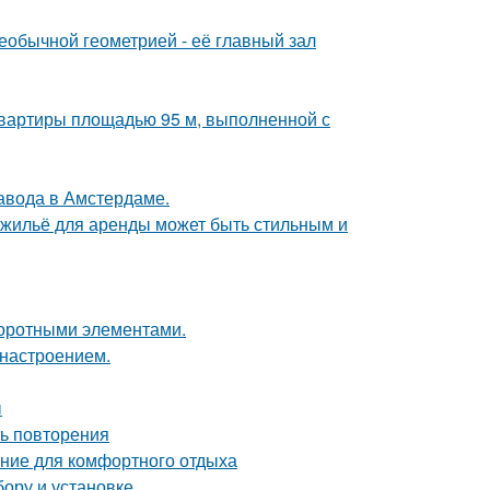
еобычной геометрией - её главный зал
квартиры площадью 95 м, выполненной с
завода в Амстердаме.
е жильё для аренды может быть стильным и
воротными элементами.
 настроением.
ы
ть повторения
ние для комфортного отдыха
бору и установке