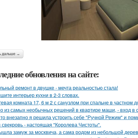
ь дальше →
ледние обновления на сайте:
льный ремонт в двушке - мечта реальностью стала!
шите интерьер кухни в 2-3 словах.
тевая комната 17, 6 м 2 с санузлом при спальне в частном д
о из самых необычных решений в квартире маши, - вход в с
-то внезапно я решила устроить себе "Ручной Режим" и пом
 свекровь - настоящая "Королева Чистоты".
ышла замуж за москвича, а сама родом из небольшой дерев