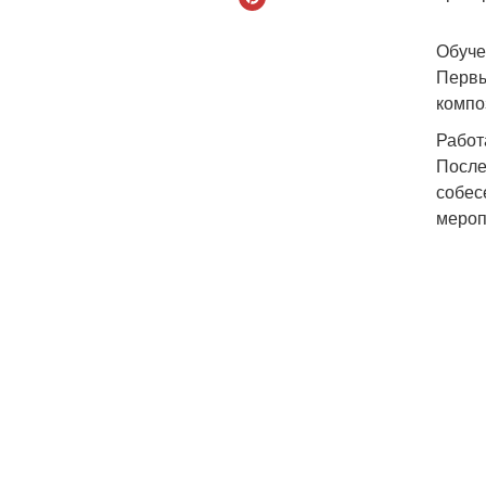
Обуче
Первы
компо
Работ
После
собес
мероп