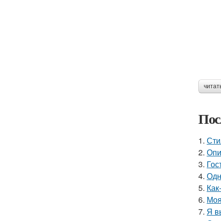
читат
Пос
1.
Сти
2.
Опи
3.
Гос
4.
Одн
5.
Как
6.
Моя
7.
Я в