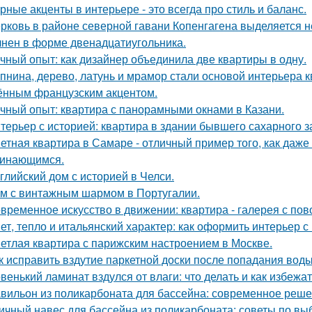
рные акценты в интерьере - это всегда про стиль и баланс.
рковь в районе северной гавани Копенгагена выделяется н
нен в форме двенадцатиугольника.
чный опыт: как дизайнер объединила две квартиры в одну.
пнина, дерево, латунь и мрамор стали основой интерьера 
ённым французским акцентом.
чный опыт: квартира с панорамными окнами в Казани.
терьер с историей: квартира в здании бывшего сахарного 
етная квартира в Самаре - отличный пример того, как даж
инающимся.
глийский дом с историей в Челси.
м с винтажным шармом в Португалии.
временное искусство в движении: квартира - галерея с по
ет, тепло и итальянский характер: как оформить интерьер с
етлая квартира с парижским настроением в Москве.
к исправить вздутие паркетной доски после попадания вод
венький ламинат вздулся от влаги: что делать и как избежа
вильон из поликарбоната для бассейна: современное реше
ичный навес для бассейна из поликарбоната: советы по вы