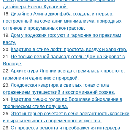
дизайнера Елены Кулагиной.
18.
Дизайнер Алина джонфаба создала интерьер,
построенный на сочетании минимализма, природных
оттенков и продуманных контрастов.
19.
Дом у подножия гор: уют и гармония по правилам
васту.
20.
Квартира в стиле лофт: простота, воздух и характер.
21.
Не только резной палисад: отель "Дом на Кирова" в
Вологде.
22.
Архитектура Японии всегда стремилась к простоте,
гармонии и единению с природой.
23.
Лондонская квартира в светлых тонах стала
отражением путешествий и воспоминаний хозяев.
24.
Квартира 1960-х годов во Вроцлаве обновление в
тропическом стиле получила.
25.
Этот интерьер сочетает в себе элегантность классики
и выразительность современного искусства.
26.
От процесса ремонта и преображения интерьера