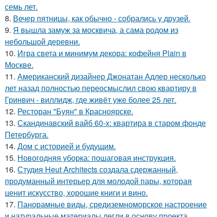
семь лет.
8.
Вечер пятницы, как обычно - собрались у друзей.
9.
Я вышла замуж за москвича, а сама родом из
небольшой деревни.
10.
Игра света и минимум декора: кофейня Plain в
Москве.
11.
Американский дизайнер Джонатан Адлер несколько
лет назад полностью переосмыслил свою квартиру в
Гринвич - виллидж, где живёт уже более 25 лет.
12.
Ресторан "Буян" в Красноярске.
13.
Скандинавский вайб 60-х: квартира в старом фонде
Петербурга.
14.
Дом с историей и будущим.
15.
Новогодняя уборка: пошаговая инструкция.
16.
Студия Heut Architects создала сдержанный,
продуманный интерьер для молодой пары, которая
ценит искусство, хорошие книги и вино.
17.
Панорамные виды, средиземноморское настроение
и натуральные материалы легли в основу проекта