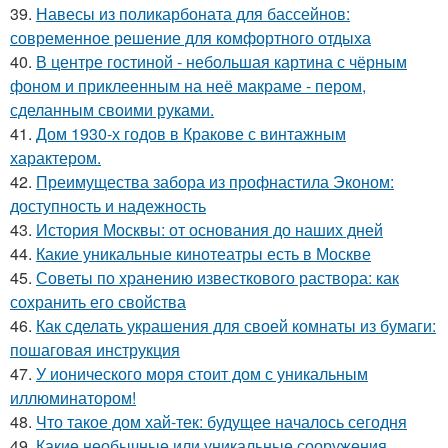
39.
Навесы из поликарбоната для бассейнов:
современное решение для комфортного отдыха
40.
В центре гостиной - небольшая картина с чёрным
фоном и приклеенным на неё макраме - пером,
сделанным своими руками.
41.
Дом 1930-х годов в Кракове с винтажным
характером.
42.
Преимущества забора из профнастила Эконом:
доступность и надежность
43.
История Москвы: от основания до наших дней
44.
Какие уникальные кинотеатры есть в Москве
45.
Советы по хранению известкового раствора: как
сохранить его свойства
46.
Как сделать украшения для своей комнаты из бумаги:
пошаговая инструкция
47.
У ионического моря стоит дом с уникальным
иллюминатором!
48.
Что такое дом хай-тек: будущее началось сегодня
49.
Какие необычные или уникальные сооружения