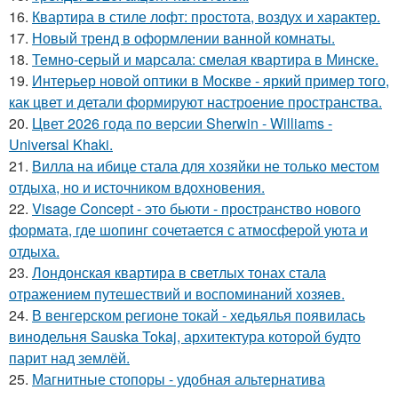
16.
Квартира в стиле лофт: простота, воздух и характер.
17.
Новый тренд в оформлении ванной комнаты.
18.
Темно-серый и марсала: смелая квартира в Минске.
19.
Интерьер новой оптики в Москве - яркий пример того,
как цвет и детали формируют настроение пространства.
20.
Цвет 2026 года по версии Sherwin - Williams -
Universal Khaki.
21.
Вилла на ибице стала для хозяйки не только местом
отдыха, но и источником вдохновения.
22.
Visage Concept - это бьюти - пространство нового
формата, где шопинг сочетается с атмосферой уюта и
отдыха.
23.
Лондонская квартира в светлых тонах стала
отражением путешествий и воспоминаний хозяев.
24.
В венгерском регионе токай - хедьялья появилась
винодельня Sauska Tokaj, архитектура которой будто
парит над землёй.
25.
Магнитные стопоры - удобная альтернатива