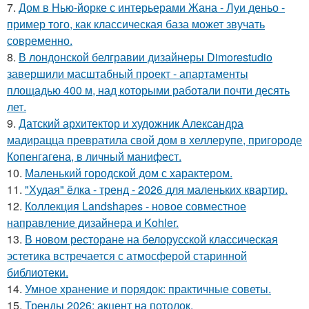
7.
Дом в Нью-йорке с интерьерами Жана - Луи деньо -
пример того, как классическая база может звучать
современно.
8.
В лондонской белгравии дизайнеры Dimorestudio
завершили масштабный проект - апартаменты
площадью 400 м, над которыми работали почти десять
лет.
9.
Датский архитектор и художник Александра
мадирацца превратила свой дом в хеллерупе, пригороде
Копенгагена, в личный манифест.
10.
Маленький городской дом с характером.
11.
"Худая" ёлка - тренд - 2026 для маленьких квартир.
12.
Коллекция Landshapes - новое совместное
направление дизайнера и Kohler.
13.
В новом ресторане на белорусской классическая
эстетика встречается с атмосферой старинной
библиотеки.
14.
Умное хранение и порядок: практичные советы.
15.
Тренды 2026: акцент на потолок.