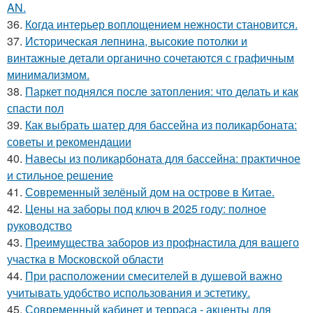
AN.
36.
Когда интерьер воплощением нежности становится.
37.
Историческая лепнина, высокие потолки и
винтажные детали органично сочетаются с графичным
минимализмом.
38.
Паркет поднялся после затопления: что делать и как
спасти пол
39.
Как выбрать шатер для бассейна из поликарбоната:
советы и рекомендации
40.
Навесы из поликарбоната для бассейна: практичное
и стильное решение
41.
Современный зелёный дом на острове в Китае.
42.
Цены на заборы под ключ в 2025 году: полное
руководство
43.
Преимущества заборов из профнастила для вашего
участка в Московской области
44.
При расположении смесителей в душевой важно
учитывать удобство использования и эстетику.
45.
Современный кабинет и терраса - акценты для