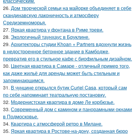
классическим.
26.
Дом творческой семьи на майорке объединяет в себе
скандинавскую лаконичность и атмосферу
Средиземноморья.
27.
Яркая квартира у фонтана в Риме треви.
28.
Экологичный таунхаус в Бруклине.
29.
Архитекторы студии Khoan + Partners вдохнули жизнь
в недостроенное бетонное здание в Камбодже,
превратив его в стильное кафе с биофильным дизайном.
30.
Цветная квартира в Самаре - отличный пример того,
как даже жильё для аренды может быть стильным и
запоминающимся.
31.
В чунцине открылся бутик Curiel Casa, который сам
по себе напоминает театральную постановку.
32.
Модернистская квартира в доме Ле корбюзье.
33.
Современный дом с камином и панорамными окнами
в Подмосковье.
34.
Квартира с атмосферой ретро в Милане.
35.
Яркая квартира в Ростове-на-дону, созданная бюро