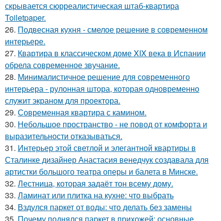
скрывается сюрреалистическая штаб-квартира
Toiletpaper.
26.
Подвесная кухня - смелое решение в современном
интерьере.
27.
Квартира в классическом доме XIX века в Испании
обрела современное звучание.
28.
Минималистичное решение для современного
интерьера - рулонная штора, которая одновременно
служит экраном для проектора.
29.
Современная квартира с камином.
30.
Небольшое пространство - не повод от комфорта и
выразительности отказываться.
31.
Интерьер этой светлой и элегантной квартиры в
Сталинке дизайнер Анастасия венедчук создавала для
артистки большого театра оперы и балета в Минске.
32.
Лестница, которая задаёт тон всему дому.
33.
Ламинат или плитка на кухне: что выбрать
34.
Вздулся паркет от воды: что делать без замены
35.
Почему поднялся паркет в прихожей: основные