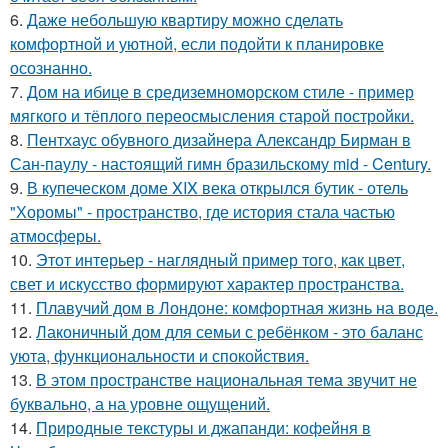
6.
Даже небольшую квартиру можно сделать
комфортной и уютной, если подойти к планировке
осознанно.
7.
Дом на ибице в средиземноморском стиле - пример
мягкого и тёплого переосмысления старой постройки.
8.
Пентхаус обувного дизайнера Александр Бирман в
Сан-паулу - настоящий гимн бразильскому mid - Century.
9.
В купеческом доме XIX века открылся бутик - отель
"Хоромы" - пространство, где история стала частью
атмосферы.
10.
Этот интерьер - наглядный пример того, как цвет,
свет и искусство формируют характер пространства.
11.
Плавучий дом в Лондоне: комфортная жизнь на воде.
12.
Лаконичный дом для семьи с ребёнком - это баланс
уюта, функциональности и спокойствия.
13.
В этом пространстве национальная тема звучит не
буквально, а на уровне ощущений.
14.
Природные текстуры и джапанди: кофейня в