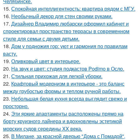
Челябинске.
15.
Спокойная интеллигентность: квартира рядом с МГУ.
16.
Необычный декор для стен своими руками.
17.
Дизайнер Владимир любарски оформил кабинет и
спроектировал пространство террасы в современном
стиле для семьи с двумя детьми.
18.
Дом у подножия гор: уют и гармония по правилам
васту.
19.
Оливковый цвет в интерьере.
20.
На звук и цвет: студия подкастов Podimo в Осло.
21.
Стильная прихожая для легкой уборки.
22.
Крафтовый модернизм в интерьере - это баланс
между грубостью формы и теплом ручной работы.
23.
Небольшая белая кухня всегда выглядит свежо и
просторно.
24.
Эти яркие апартаменты расположены прямо на
борту круизного лайнера и вдохновлены эстетикой
морских судов середины XX века.
25.
В Милане, за красной дверью "Дома с Помадой",