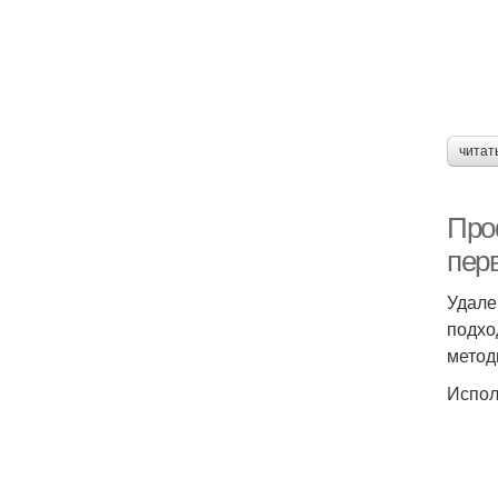
читат
Про
пер
Удале
подхо
метод
Испол