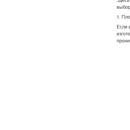
выбор
1. Пл
Если 
изгот
прони