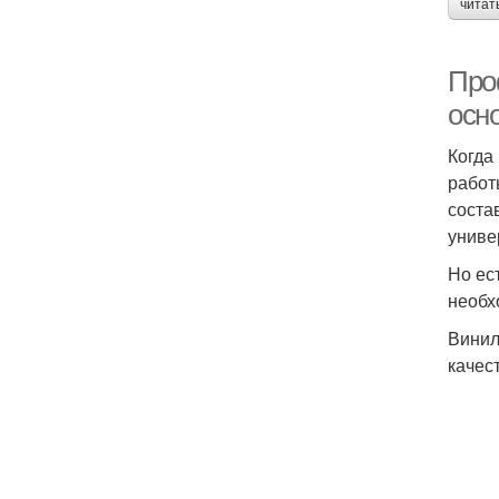
читат
Про
осн
Когда
работ
соста
униве
Но ес
необх
Винил
качес