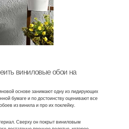
еить виниловые обои на
иновой основе занимают одну из лидирующих
нной бумаге и по достоинству оценивают все
боев из винила и про их поклейку.
териал. Сверху он покрыт виниловым
оге достаточно прочное полотно, которое