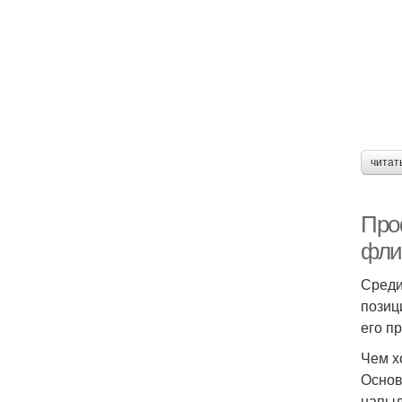
читат
Про
фли
Среди
позиц
его п
Чем х
Основ
напыл