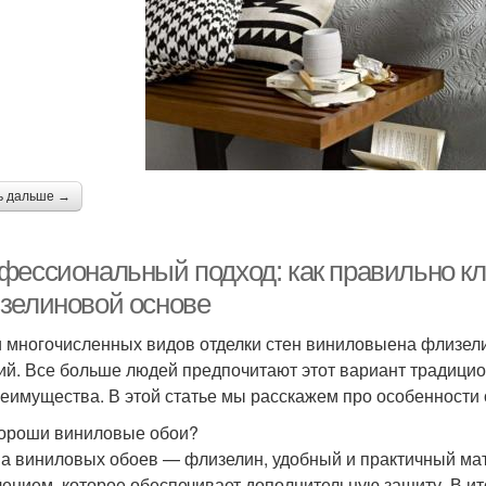
ь дальше →
фессиональный подход: как правильно кл
зелиновой основе
 многочисленных видов отделки стен виниловыена флизел
ий. Все больше людей предпочитают этот вариант традицио
реимущества. В этой статье мы расскажем про особенности о
ороши виниловые обои?
а виниловых обоев — флизелин, удобный и практичный ма
ением, которое обеспечивает дополнительную защиту. В ит