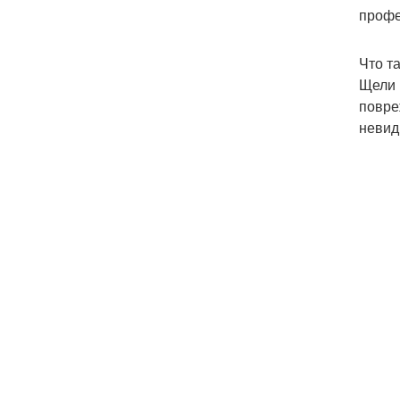
профе
Что т
Щели 
повре
невид