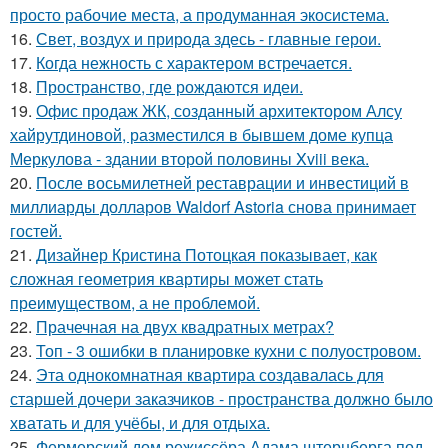
просто рабочие места, а продуманная экосистема.
16.
Свет, воздух и природа здесь - главные герои.
17.
Когда нежность с характером встречается.
18.
Пространство, где рождаются идеи.
19.
Офис продаж ЖК, созданный архитектором Алсу
хайрутдиновой, разместился в бывшем доме купца
Меркулова - здании второй половины Xviii века.
20.
После восьмилетней реставрации и инвестиций в
миллиарды долларов Waldorf Astoria снова принимает
гостей.
21.
Дизайнер Кристина Потоцкая показывает, как
сложная геометрия квартиры может стать
преимуществом, а не проблемой.
22.
Прачечная на двух квадратных метрах?
23.
Топ - 3 ошибки в планировке кухни с полуостровом.
24.
Эта однокомнатная квартира создавалась для
старшей дочери заказчиков - пространства должно было
хватать и для учёбы, и для отдыха.
25.
Фермерский дом режиссёра Адама штернберга под