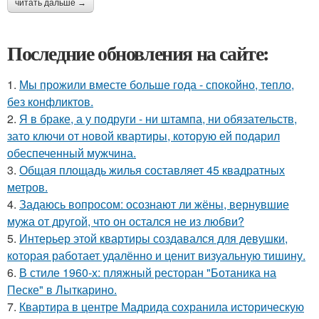
читать дальше →
Последние обновления на сайте:
1.
Мы прожили вместе больше года - спокойно, тепло,
без конфликтов.
2.
Я в браке, а у подруги - ни штампа, ни обязательств,
зато ключи от новой квартиры, которую ей подарил
обеспеченный мужчина.
3.
Общая площадь жилья составляет 45 квадратных
метров.
4.
Задаюсь вопросом: осознают ли жёны, вернувшие
мужа от другой, что он остался не из любви?
5.
Интерьер этой квартиры создавался для девушки,
которая работает удалённо и ценит визуальную тишину.
6.
В стиле 1960-х: пляжный ресторан "Ботаника на
Песке" в Лыткарино.
7.
Квартира в центре Мадрида сохранила историческую