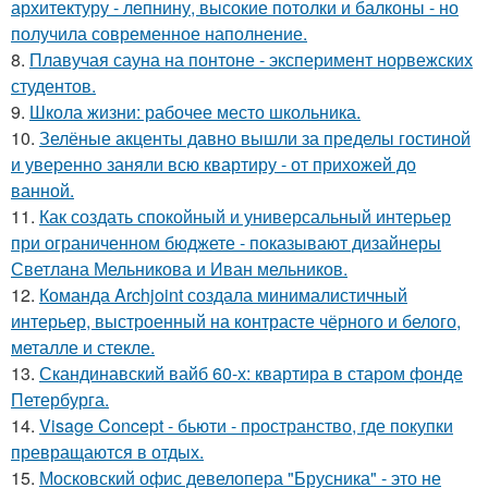
архитектуру - лепнину, высокие потолки и балконы - но
получила современное наполнение.
8.
Плавучая сауна на понтоне - эксперимент норвежских
студентов.
9.
Школа жизни: рабочее место школьника.
10.
Зелёные акценты давно вышли за пределы гостиной
и уверенно заняли всю квартиру - от прихожей до
ванной.
11.
Как создать спокойный и универсальный интерьер
при ограниченном бюджете - показывают дизайнеры
Светлана Мельникова и Иван мельников.
12.
Команда Archjoint создала минималистичный
интерьер, выстроенный на контрасте чёрного и белого,
металле и стекле.
13.
Скандинавский вайб 60-х: квартира в старом фонде
Петербурга.
14.
Visage Concept - бьюти - пространство, где покупки
превращаются в отдых.
15.
Московский офис девелопера "Брусника" - это не