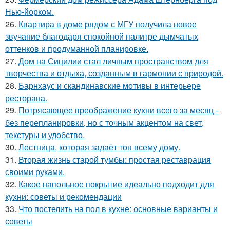
Нью-йорком.
26.
Квартира в доме рядом с МГУ получила новое
звучание благодаря спокойной палитре дымчатых
оттенков и продуманной планировке.
27.
Дом на Сицилии стал личным пространством для
творчества и отдыха, созданным в гармонии с природой.
28.
Барнхаус и скандинавские мотивы в интерьере
ресторана.
29.
Потрясающее преображение кухни всего за месяц -
без перепланировки, но с точным акцентом на свет,
текстуры и удобство.
30.
Лестница, которая задаёт тон всему дому.
31.
Вторая жизнь старой тумбы: простая реставрация
своими руками.
32.
Какое напольное покрытие идеально подходит для
кухни: советы и рекомендации
33.
Что постелить на пол в кухне: основные варианты и
советы