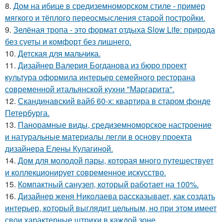
8.
Дом на ибице в средиземноморском стиле - пример
мягкого и тёплого переосмысления старой постройки.
9.
Зелёная тропа - это формат отдыха Slow Life: природа
без суеты и комфорт без лишнего.
10.
Детская для мальчика.
11.
Дизайнер Валерия Богданова из бюро проект
культура оформила интерьер семейного ресторана
современной итальянской кухни "Маргарита".
12.
Скандинавский вайб 60-х: квартира в старом фонде
Петербурга.
13.
Панорамные виды, средиземноморское настроение
и натуральные материалы легли в основу проекта
дизайнера Елены Кулагиной.
14.
Дом для молодой пары, которая много путешествует
и коллекционирует современное искусство.
15.
Компактный санузел, который работает на 100%.
16.
Дизайнер женя Николаева рассказывает, как создать
интерьер, который выглядит цельным, но при этом имеет
свои характерные штрихи в каждой зоне.