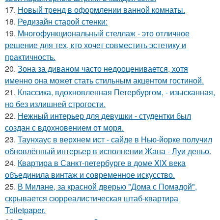
17.
Новый тренд в оформлении ванной комнаты.
18.
Редизайн старой стенки:
19.
Многофункциональный стеллаж - это отличное
решение для тех, кто хочет совместить эстетику и
практичность.
20.
Зона за диваном часто недооценивается, хотя
именно она может стать стильным акцентом гостиной.
21.
Классика, вдохновленная Петербургом, - изысканная,
но без излишней строгости.
22.
Нежный интерьер для девушки - студентки был
создан с вдохновением от моря.
23.
Таунхаус в верхнем ист - сайде в Нью-йорке получил
обновлённый интерьер в исполнении Жана - Луи деньо.
24.
Квартира в Санкт-петербурге в доме XIX века
объединила винтаж и современное искусство.
25.
В Милане, за красной дверью "Дома с Помадой",
скрывается сюрреалистическая штаб-квартира
Toiletpaper.