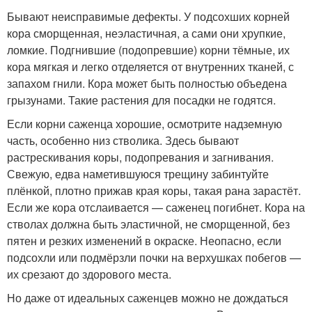
Бывают неисправимые дефекты. У подсохших корней
кора сморщенная, неэластичная, а сами они хрупкие,
ломкие. Подгнившие (подопревшие) корни тёмные, их
кора мягкая и легко отделяется от внутренних тканей, с
запахом гнили. Кора может быть полностью объедена
грызунами. Такие растения для посадки не годятся.
Если корни саженца хорошие, осмотрите надземную
часть, особенно низ стволика. Здесь бывают
растрескивания коры, подопревания и загнивания.
Свежую, едва наметившуюся трещину забинтуйте
плёнкой, плотно прижав края коры, такая рана зарастёт.
Если же кора отслаивается — саженец погибнет. Кора на
стволах должна быть эластичной, не сморщенной, без
пятен и резких изменений в окраске. Неопасно, если
подсохли или подмёрзли почки на верхушках побегов —
их срезают до здорового места.
Но даже от идеальных саженцев можно не дождаться