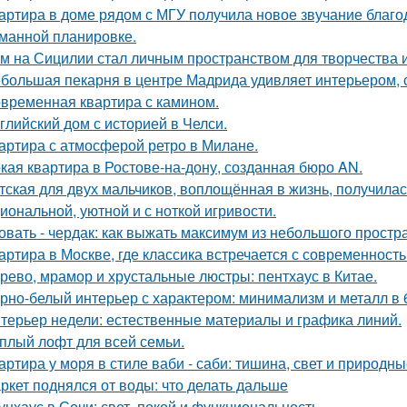
артира в доме рядом с МГУ получила новое звучание благо
манной планировке.
м на Сицилии стал личным пространством для творчества и
большая пекарня в центре Мадрида удивляет интерьером,
временная квартира с камином.
глийский дом с историей в Челси.
артира с атмосферой ретро в Милане.
кая квартира в Ростове-на-дону, созданная бюро AN.
тская для двух мальчиков, воплощённая в жизнь, получилас
иональной, уютной и с ноткой игривости.
овать - чердак: как выжать максимум из небольшого простр
артира в Москве, где классика встречается с современность
рево, мрамор и хрустальные люстры: пентхаус в Китае.
рно-белый интерьер с характером: минимализм и металл в 
терьер недели: естественные материалы и графика линий.
плый лофт для всей семьи.
артира у моря в стиле ваби - саби: тишина, свет и природны
ркет поднялся от воды: что делать дальше
унхаус в Сочи: свет, покой и функциональность.