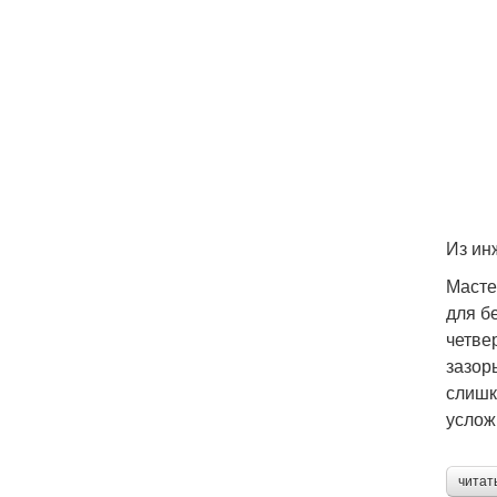
Из ин
Масте
для б
четве
зазор
слишк
услож
читат