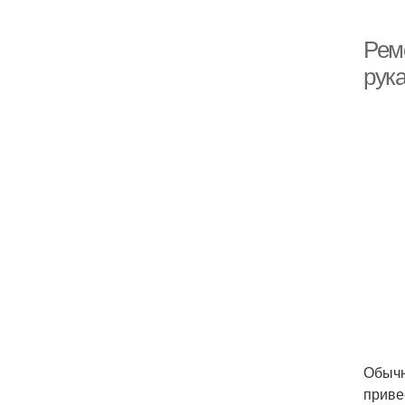
Рем
рук
Обычн
приве