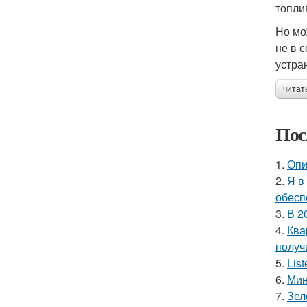
топли
Но мо
не в 
устра
читат
Пос
1.
Опи
2.
Я в
обесп
3.
В 2
4.
Ква
получ
5.
Lis
6.
Мин
7.
Зел