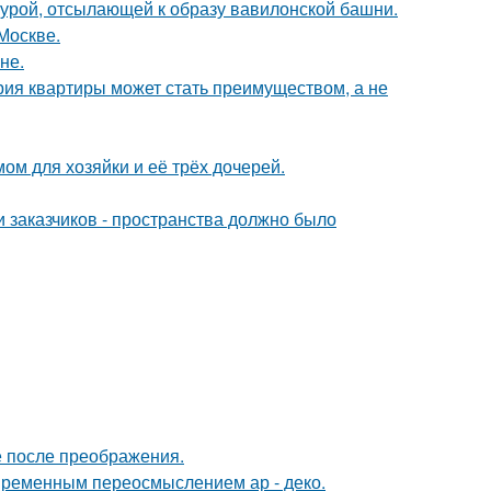
ктурой, отсылающей к образу вавилонской башни.
Москве.
не.
рия квартиры может стать преимуществом, а не
ом для хозяйки и её трёх дочерей.
 заказчиков - пространства должно было
е после преображения.
овременным переосмыслением ар - деко.