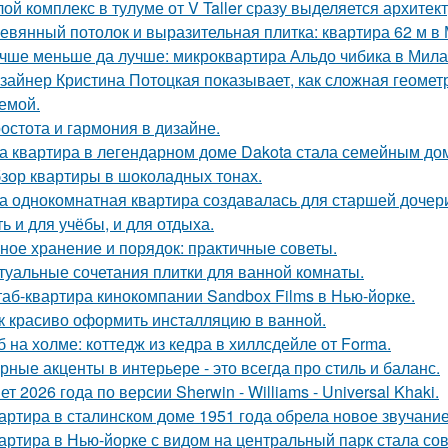
ой комплекс в тулуме от V Taller сразу выделяется архите
евянный потолок и выразительная плитка: квартира 62 м в 
чше меньше да лучше: микроквартира Альдо чибика в Мила
зайнер Кристина Потоцкая показывает, как сложная геомет
емой.
остота и гармония в дизайне.
а квартира в легендарном доме Dakota стала семейным дом
зор квартиры в шоколадных тонах.
а однокомнатная квартира создавалась для старшей дочери
ь и для учёбы, и для отдыха.
ное хранение и порядок: практичные советы.
туальные сочетания плитки для ванной комнаты.
аб-квартира кинокомпании Sandbox Films в Нью-йорке.
к красиво оформить инсталляцию в ванной.
б на холме: коттедж из кедра в хиллсдейле от Forma.
рные акценты в интерьере - это всегда про стиль и баланс.
ет 2026 года по версии Sherwin - Williams - Universal Khaki.
артира в сталинском доме 1951 года обрела новое звучани
артира в Нью-йорке с видом на центральный парк стала с