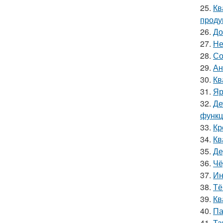
25.
Кв
проду
26.
До
27.
Не
28.
Со
29.
Ан
30.
Кв
31.
Яр
32.
Де
функц
33.
Кр
34.
Кв
35.
Де
36.
Чё
37.
Ин
38.
Тё
39.
Кв
40.
Па
41.
Та