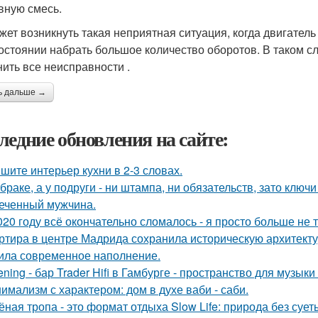
вную смесь.
жет возникнуть такая неприятная ситуация, когда двигатель 
состоянии набрать большое количество оборотов. В таком 
нить все неисправности .
ь дальше →
ледние обновления на сайте:
шите интерьер кухни в 2-3 словах.
 браке, а у подруги - ни штампа, ни обязательств, зато ключ
еченный мужчина.
020 году всё окончательно сломалось - я просто больше не 
ртира в центре Мадрида сохранила историческую архитектур
ила современное наполнение.
tening - бар Trader Hifi в Гамбурге - пространство для музык
имализм с характером: дом в духе ваби - саби.
ёная тропа - это формат отдыха Slow Life: природа без суе