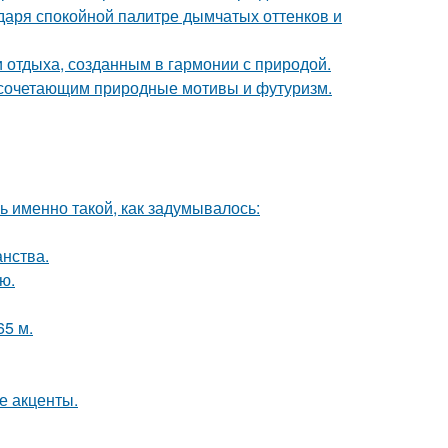
даря спокойной палитре дымчатых оттенков и
 отдыха, созданным в гармонии с природой.
 сочетающим природные мотивы и футуризм.
ь именно такой, как задумывалось:
анства.
ю.
65 м.
е акценты.