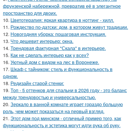
фрунзенской набережной, превратив её в элегантное
пространство для двоих.
10.
Цветотерапия: яркая квартира в ноттинг - хилл.
11.
Рождество по-датски: дом, в котором живут традиции.
12.
Новогодняя уборка: пошаговая инструкция.
13.
Что дешевит интерьер: окна.
14.
Трендовая фактурная "Скала" в интерьере.
15.
Как не сделать интерьер как у всех?
16.
Уютный дом с видом на лес в Воронеже.
17.
Шкаф с тайником: стиль и функциональность в
одном.
18.
Редизайн старой стенки:
19.
Топ - 5 оттенков для спальни в 2026 году - это баланс
между трендовостью и универсальностью.
20.
Зеркало в ванной комнате играет гораздо большую
роль, чем может показаться на первый взгляд.
21.
Этот дом под минском - отличный пример того, как
функциональность и эстетика могут идти рука об руку.