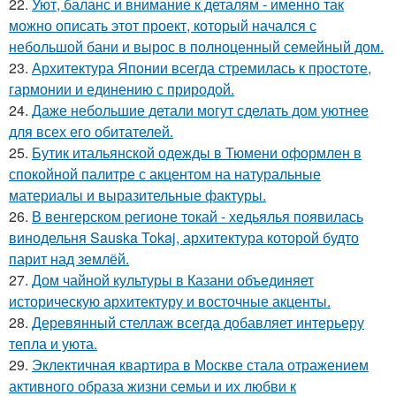
22.
Уют, баланс и внимание к деталям - именно так
можно описать этот проект, который начался с
небольшой бани и вырос в полноценный семейный дом.
23.
Архитектура Японии всегда стремилась к простоте,
гармонии и единению с природой.
24.
Даже небольшие детали могут сделать дом уютнее
для всех его обитателей.
25.
Бутик итальянской одежды в Тюмени оформлен в
спокойной палитре с акцентом на натуральные
материалы и выразительные фактуры.
26.
В венгерском регионе токай - хедьялья появилась
винодельня Sauska Tokaj, архитектура которой будто
парит над землёй.
27.
Дом чайной культуры в Казани объединяет
историческую архитектуру и восточные акценты.
28.
Деревянный стеллаж всегда добавляет интерьеру
тепла и уюта.
29.
Эклектичная квартира в Москве стала отражением
активного образа жизни семьи и их любви к