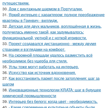
путешествиям.
30.
Дом с винтажным шармом в Португалии.
31.
Яркий интерьер с характером: полное преображение
квартиры в Гринвич - виллидж.
32.
Детская для двух мальчиков, воплощённая в жизнь,
получилась именно такой, как задумывалось:
функциональной, уютной и с ноткой игривости.
33.
Проект создавался дистанционно - между двумя
странами и взглядами на комфорт.
34.
На скромной площади удалось разместить всё
необходимое без ущерба для стиля.
35.
Углы тоже могут работать на интерьер.
36.
Искусство как источник вдохновения.
37.
Как восстановить паркет после затопления: шаг за
шагом
38.
Инновационные технологии KRATA: шаг в будущее
химической промышленности
39.
Интерьер без белого: когда цвет - необходимость.
40.
- Какие современные культурные объекты были