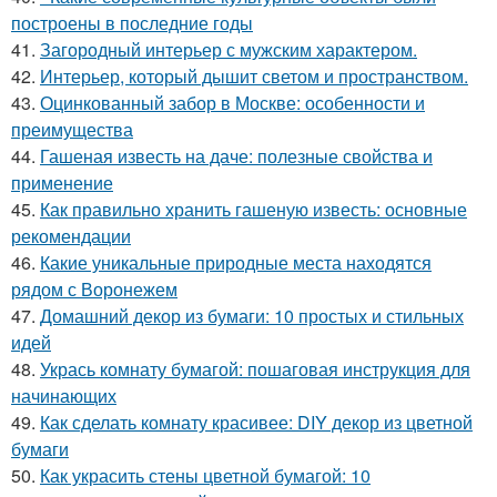
построены в последние годы
41.
Загородный интерьер с мужским характером.
42.
Интерьер, который дышит светом и пространством.
43.
Оцинкованный забор в Москве: особенности и
преимущества
44.
Гашеная известь на даче: полезные свойства и
применение
45.
Как правильно хранить гашеную известь: основные
рекомендации
46.
Какие уникальные природные места находятся
рядом с Воронежем
47.
Домашний декор из бумаги: 10 простых и стильных
идей
48.
Укрась комнату бумагой: пошаговая инструкция для
начинающих
49.
Как сделать комнату красивее: DIY декор из цветной
бумаги
50.
Как украсить стены цветной бумагой: 10