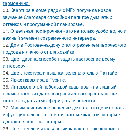
гармонично.
30.
Квартира в доме рядом с МГУ получила новое
звучание благодаря спокойной палитре дымчатых
оттенков и продуманной планировке.
31.
Отдельная постирочная - это не только удобство, но и
важный элемент современного интерьера.
32.
Дом в Ростове-на-дону стал отражением творческого
подхода и личного стиля хозяйки.
33.
Цвет дивана способен задать настроение всему
интерьеру.
34.
Цвет, текстура и пышная зелень: отель в Паттайе.
35.
Яркая квартира в Турине.
36.
Интерьер этой небольшой квартиры - наглядный
пример того, как даже в ограниченном пространстве
можно создать атмосферу уюта и эстетики.
37.
Минималистичное решение для тех, кто ценит стиль
и функциональность - вертикальные жалюзи, которые
двигаются вбок, как шторы.
38.
Цвет, тепло и итальянский характер: как оформить