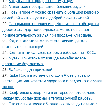
19.
Как украсить коридор к новому году.
20.
Маленькое пространство - большие задачи.
21.
Новый проект можно сравнить с большой книгой о
семейной жизни - уютной, доброй и очень живой.
22.
Панорамное остекление действительно обходится
дороже стандартного, однако заметно повышает
привлекательность жилья при продаже или сдаче.
23.
Когда в квартире мало света, каждая деталь
становится решающей.
24.
Компактный санузел, который работает на 100%.
25.
Музей Принстона от Дэвида аджайе: новое
прочтение брутализма.
26.
Лайфхаки для прихожей.
27.
Кафе Roots в астане от студии Aidesign стало
настоящим манифестом здорового и радостного образа
жизни.
28.
Крафтовый модернизм в интерьере - это баланс
между грубостью формы и теплом ручной работы.
29.
Эта спальня после обновления выглядит свежо и