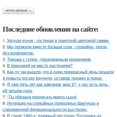
читать дальше →
Последние обновления на сайте:
1.
Уютная кухня - гостиная в приятной цветовой гамме.
2.
Мы прожили вместе больше года - спокойно, тепло,
без конфликтов.
3.
Трешка с супер - продуманным хранением.
4.
В прихожей не место растениям?
5.
Как-то так вышло, что в один прекрасный день решила
я помыть посуду вручную, оставив технику в покое.
6.
Я уже пять лет как замужем, мне 27, у нас есть дочь -
ей четыре года.
7.
"Ты обязана прописать моего сына!
8.
Интерьер на спокойных природных фактурах и
современной функциональности выстроен.
9.
В стиле 1960-х: пляжный ресторан "Ботаника на