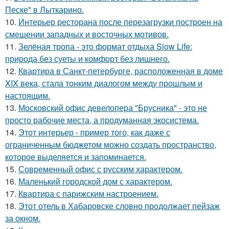
Песке" в Лыткарино.
10.
Интерьер ресторана после перезагрузки построен на
смешении западных и восточных мотивов.
11.
Зелёная тропа - это формат отдыха Slow Life:
природа без суеты и комфорт без лишнего.
12.
Квартира в Санкт-петербурге, расположенная в доме
XIX века, стала тонким диалогом между прошлым и
настоящим.
13.
Московский офис девелопера "Брусника" - это не
просто рабочие места, а продуманная экосистема.
14.
Этот интерьер - пример того, как даже с
ограниченным бюджетом можно создать пространство,
которое выделяется и запоминается.
15.
Современный офис с русским характером.
16.
Маленький городской дом с характером.
17.
Квартира с парижским настроением.
18.
Этот отель в Хабаровске словно продолжает пейзаж
за окном.