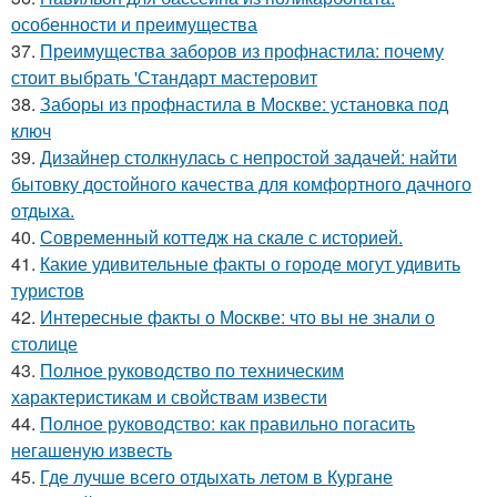
особенности и преимущества
37.
Преимущества заборов из профнастила: почему
стоит выбрать 'Стандарт мастеровит
38.
Заборы из профнастила в Москве: установка под
ключ
39.
Дизайнер столкнулась с непростой задачей: найти
бытовку достойного качества для комфортного дачного
отдыха.
40.
Современный коттедж на скале с историей.
41.
Какие удивительные факты о городе могут удивить
туристов
42.
Интересные факты о Москве: что вы не знали о
столице
43.
Полное руководство по техническим
характеристикам и свойствам извести
44.
Полное руководство: как правильно погасить
негашеную известь
45.
Где лучше всего отдыхать летом в Кургане