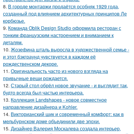
8.
В городе монтаржи продаётся особняк 1929 года,
созданный под влиянием архитектурных принципов Ле
корбюзье.
9.
Команда Oblik Design Studio оформила ресторан с
тонким французским настроением и вниманием к
деталям.
10.
Жозефина шталь выросла в художественной семье -
и этот бэкграунд чувствуется в каждом её
рождественском декоре.
11.
Оригинальность часто из нового взгляда на
привычные вещи рождается.
12.
Старый стол обрёл новое звучание - и выглядит так,
будто всегда был частью интерьера.
13.
Коллекция Landshapes - новое совместное
направление дизайнера и Kohler.
14.
Викторианский шик и современный комфорт: как в
мельбурнском доме объединили две эпохи.
15.
Дизайнер Валерия Москалева создала интерьер,