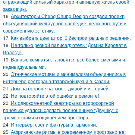
отражающий сильный характер и активную жизнь своей
заказчицы.
16.
Архитекторы Cheng Chung Design создали проект,
объединяющий культурное наследие шёлкового пути и
современную эстетику.
17.
Как выбрать цвет штор: 3 беспроигрышных решения.
18.
Не только резной палисад: отель "Дом на Кирова" в
Вологде.
19.
Ванные комнаты становятся всё более смелыми и
индивидуальными.
20.
Этнические мотивы и минимализм объединились в
интерьере ресторана татарской кухни в Казани.
21.
Дом на острове патмос с душой и историей.
22.
Не повторяйте этой ошибки в ремонте!
23.
Из однокомнатной квартиры во второсортной
панельке удалось сделать полноценную "Двушку" с
тремя окнами и ощущением простора.
24.
Интерьер: свет и фактуры в гармонии.
25.
Африканские ритмы в современном пространстве.