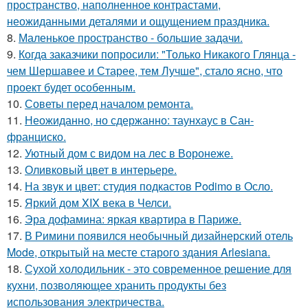
пространство, наполненное контрастами,
неожиданными деталями и ощущением праздника.
8.
Маленькое пространство - большие задачи.
9.
Когда заказчики попросили: "Только Никакого Глянца -
чем Шершавее и Старее, тем Лучше", стало ясно, что
проект будет особенным.
10.
Советы перед началом ремонта.
11.
Неожиданно, но сдержанно: таунхаус в Сан-
франциско.
12.
Уютный дом с видом на лес в Воронеже.
13.
Оливковый цвет в интерьере.
14.
На звук и цвет: студия подкастов Podimo в Осло.
15.
Яркий дом XIX века в Челси.
16.
Эра дофамина: яркая квартира в Париже.
17.
В Римини появился необычный дизайнерский отель
Mode, открытый на месте старого здания Arlesiana.
18.
Сухой холодильник - это современное решение для
кухни, позволяющее хранить продукты без
использования электричества.