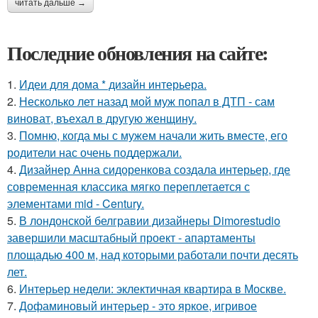
читать дальше →
Последние обновления на сайте:
1.
Идеи для дома * дизайн интерьера.
2.
Несколько лет назад мой муж попал в ДТП - сам
виноват, въехал в другую женщину.
3.
Помню, когда мы с мужем начали жить вместе, его
родители нас очень поддержали.
4.
Дизайнер Анна сидоренкова создала интерьер, где
современная классика мягко переплетается с
элементами mid - Century.
5.
В лондонской белгравии дизайнеры Dimorestudio
завершили масштабный проект - апартаменты
площадью 400 м, над которыми работали почти десять
лет.
6.
Интерьер недели: эклектичная квартира в Москве.
7.
Дофаминовый интерьер - это яркое, игривое