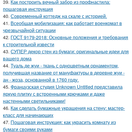
39.
Как построить вечный забор из профнастила:
пошаговая инструкция
40.
Современный коттедж на скале с историей.
41.
Всеобщая мобилизация: как работает военкомат в
чрезвычайной ситуации
42.
ГОСТ 9179-2018: Основные положения и требования
к строительной извести
43.
СУПЕР декор стен из бумаги: оригинальные идеи для
вашего дома
44.
Туаль де жуи - ткань с одноцветным орнаментом,
получившая название от мануфактуры в деревне жуи -
ан - жоза, основанной в 1760 году.
45.
Французская студия Unknown Untitled представила
яркую плитку с встроенными крючками и даже
настенными светильниками!
46.
Как сделать бумажные украшения на стену: мастер-
класс для начинающих
47.
Пошаговая инструкция: как украсить комнату из
бумаги своими руками