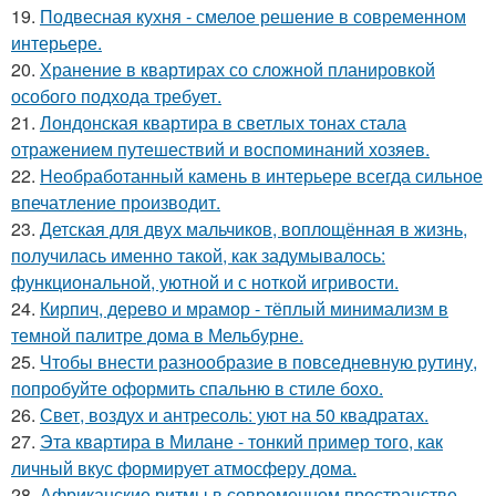
19.
Подвесная кухня - смелое решение в современном
интерьере.
20.
Хранение в квартирах со сложной планировкой
особого подхода требует.
21.
Лондонская квартира в светлых тонах стала
отражением путешествий и воспоминаний хозяев.
22.
Необработанный камень в интерьере всегда сильное
впечатление производит.
23.
Детская для двух мальчиков, воплощённая в жизнь,
получилась именно такой, как задумывалось:
функциональной, уютной и с ноткой игривости.
24.
Кирпич, дерево и мрамор - тёплый минимализм в
темной палитре дома в Мельбурне.
25.
Чтобы внести разнообразие в повседневную рутину,
попробуйте оформить спальню в стиле бохо.
26.
Свет, воздух и антресоль: уют на 50 квадратах.
27.
Эта квартира в Милане - тонкий пример того, как
личный вкус формирует атмосферу дома.
28.
Африканские ритмы в современном пространстве.