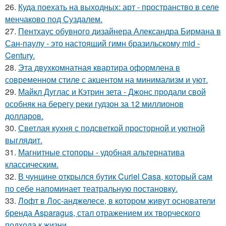
26.
Куда поехать на выходных: арт - пространство в селе
менчаково под Суздалем.
27.
Пентхаус обувного дизайнера Александра Бирмана в
Сан-паулу - это настоящий гимн бразильскому mid -
Century.
28.
Эта двухкомнатная квартира оформлена в
современном стиле с акцентом на минимализм и уют.
29.
Майкл Дуглас и Кэтрин зета - Джонс продали свой
особняк на берегу реки гудзон за 12 миллионов
долларов.
30.
Светлая кухня с подсветкой просторной и уютной
выглядит.
31.
Магнитные стопоры - удобная альтернатива
классическим.
32.
В чунцине открылся бутик Curiel Casa, который сам
по себе напоминает театральную постановку.
33.
Лофт в Лос-анджелесе, в котором живут основатели
бренда Asparagus, стал отражением их творческого
подхода к жизни.