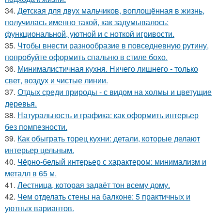
34.
Детская для двух мальчиков, воплощённая в жизнь,
получилась именно такой, как задумывалось:
функциональной, уютной и с ноткой игривости.
35.
Чтобы внести разнообразие в повседневную рутину,
попробуйте оформить спальню в стиле бохо.
36.
Минималистичная кухня. Ничего лишнего - только
свет, воздух и чистые линии.
37.
Отдых среди природы - с видом на холмы и цветущие
деревья.
38.
Натуральность и графика: как оформить интерьер
без помпезности.
39.
Как обыграть торец кухни: детали, которые делают
интерьер цельным.
40.
Чёрно-белый интерьер с характером: минимализм и
металл в 65 м.
41.
Лестница, которая задаёт тон всему дому.
42.
Чем отделать стены на балконе: 5 практичных и
уютных вариантов.