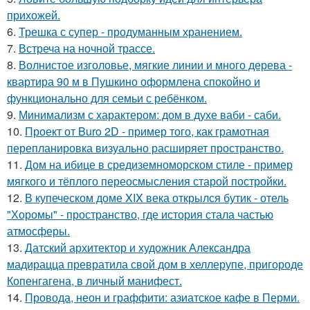
прихожей.
6.
Трешка с супер - продуманным хранением.
7.
Встреча на ночной трассе.
8.
Волнистое изголовье, мягкие линии и много дерева -
квартира 90 м в Пушкино оформлена спокойно и
функционально для семьи с ребёнком.
9.
Минимализм с характером: дом в духе ваби - саби.
10.
Проект от Buro 2D - пример того, как грамотная
перепланировка визуально расширяет пространство.
11.
Дом на ибице в средиземноморском стиле - пример
мягкого и тёплого переосмысления старой постройки.
12.
В купеческом доме XIX века открылся бутик - отель
"Хоромы" - пространство, где история стала частью
атмосферы.
13.
Датский архитектор и художник Александра
мадирацца превратила свой дом в хеллерупе, пригороде
Копенгагена, в личный манифест.
14.
Провода, неон и граффити: азиатское кафе в Перми.