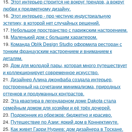
15.
Этот интерьер строится не вокруг трендов, а вокруг
любви к предметному дизайну.
16.
Этот интерьер - про честную индустриальную
эстетику, в которой нет случайных решений.
17.
Небольшое пространство с парижским настроением.
18.
Маленький дом с большим характером.
19.
Команда Oblik Design Studio оформила ресторан с
тонким французским настроением и вниманием к
деталям.
20.
Дом для молодой пары, которая много путешествует
и коллекционирует современное искусство.
21.
Дизайнер Алина джонфаба создала интерьер,
построенный на сочетании минимализма, природных
оттенков и продуманных контрастов.
22.
Эта квартира в легендарном доме Dakota стала
семейным домом для хозяйки и её трёх дочерей.
23.
Подоконник из обрезков: бюджетно и красиво.
24.
Путешествие по Азии: яркий дом в Коннектикуте.
25.
Как живет Гарри Нуриев: дом дизайнера в Тоскане.