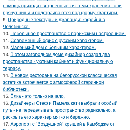
помощь приходят встроенные системы хранения - они
прячут ниши и подстраиваются под форму квартиры.
9.
Природные текстуры и джапанди: кофейня в
Челябинске.
10.
Небольшое пространство с парижским настроением.
11.
Современный офис с русским характером.
12.
Маленький дом с большим характером.
13.
В этом загородном доме дизайнер создал два
пространства - уютный кабинет и функциональную
террасу.
14.
В новом ресторане на белорусской классическая
эстетика встречается с атмосферой старинной
библиотеки.
15.
Ёлка - это только начало.
16.
Дизайнеры Стеф и Памела катч выбрали особый
путь - не переделывать пространство радикально, а
раскрыть его характер мягко и бережно.
17.
Аэропорт с "Воздушной" крышей в Камбодже от