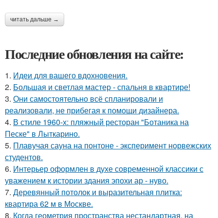
читать дальше →
Последние обновления на сайте:
1.
Идеи для вашего вдохновения.
2.
Большая и светлая мастер - спальня в квартире!
3.
Они самостоятельно всё спланировали и
реализовали, не прибегая к помощи дизайнера.
4.
В стиле 1960-х: пляжный ресторан "Ботаника на
Песке" в Лыткарино.
5.
Плавучая сауна на понтоне - эксперимент норвежских
студентов.
6.
Интерьер оформлен в духе современной классики с
уважением к истории здания эпохи ар - нуво.
7.
Деревянный потолок и выразительная плитка:
квартира 62 м в Москве.
8.
Когда геометрия пространства нестандартная, на