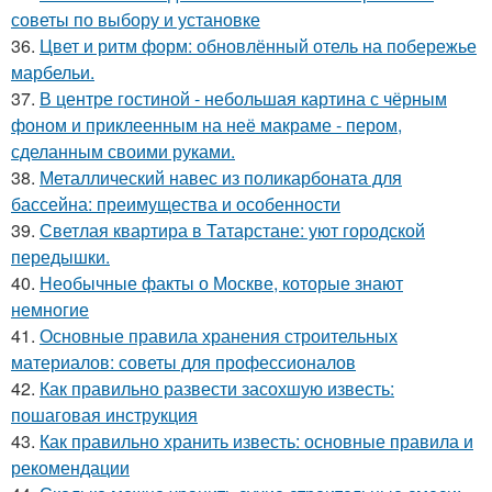
советы по выбору и установке
36.
Цвет и ритм форм: обновлённый отель на побережье
марбельи.
37.
В центре гостиной - небольшая картина с чёрным
фоном и приклеенным на неё макраме - пером,
сделанным своими руками.
38.
Металлический навес из поликарбоната для
бассейна: преимущества и особенности
39.
Светлая квартира в Татарстане: уют городской
передышки.
40.
Необычные факты о Москве, которые знают
немногие
41.
Основные правила хранения строительных
материалов: советы для профессионалов
42.
Как правильно развести засохшую известь:
пошаговая инструкция
43.
Как правильно хранить известь: основные правила и
рекомендации