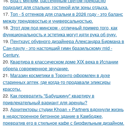
16.
Бра с мягким, рассеянным светом прекрасно
подходит для спальни, гостиной или зоны отдыха.
17.
Топ - 5 оттенков для спальни в 2026 году - это баланс
между трендовостью и универсальностью.
18.
Этот дом под минском - отличный пример того, как
функциональность и эстетика могут идти рука об руку.
19.
Пентхаус обувного дизайнера Александра Бирмана в
Сан-паулу - это настоящий гимн бразильскому mid -
Century.
20.
Квартира в классическом доме XIX века в Испании
обрела современное звучание.
21.
Магазин косметики в Торонто оформлен в духе
старинных аптек, где когда-то продавали эликсиры
красоты.
22.
Как превратить "Бабушкину" квартиру в
привлекательный вариант для аренды?
23.
Архитекторы студии Khoan + Partners вдохнули жизнь
в недостроенное бетонное здание в Камбодже,
превратив его в стильное кафе с биофильным дизайном.