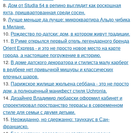
8.
Дом от Studia 54 в репино выглядит как роскошная
яхта, пришвартованная среди сосен.
9.
Лучше меньше да лучше: микроквартира Альдо чибика
в Милане.
10.
Рождество по-датски: дом, в котором живут традиции.
11.
В Риме открылся первый отель легендарного бренда
Orient Express - и это не просто новое место на карте
города, а настоящее погружение в историю.
12.
В доме датского декоратора и стилиста малу карберг
в ведбеке нет привычной мишуры и классических
елочных шаров.
13.
Парижское жилище жюльена себбана - это не просто
дом, а полноценный манифест стиля Uchronia.
14.
Дизайнер Владимир любарски оформил кабинет и
спроектировал пространство террасы в современном
стиле для семьи с двумя детьми.
15.
Неожиданно, но сдержанно: таунхаус в Сан-
франциско.