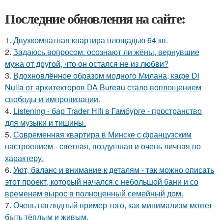
Последние обновления на сайте:
1.
Двухкомнатная квартира площадью 64 кв.
2.
Задаюсь вопросом: осознают ли жёны, вернувшие
мужа от другой, что он остался не из любви?
3.
Вдохновлённое образом модного Милана, кафе Di
Nulla от архитекторов DA Bureau стало воплощением
свободы и импровизации.
4.
Listening - бар Trader Hifi в Гамбурге - пространство
для музыки и тишины.
5.
Современная квартира в Минске с французским
настроением - светлая, воздушная и очень личная по
характеру.
6.
Уют, баланс и внимание к деталям - так можно описать
этот проект, который начался с небольшой бани и со
временем вырос в полноценный семейный дом.
7.
Очень наглядный пример того, как минимализм может
быть тёплым и живым.