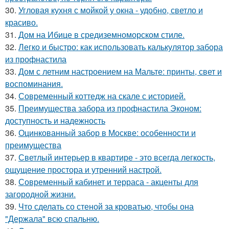
30.
Угловая кухня с мойкой у окна - удобно, светло и
красиво.
31.
Дом на Ибице в средиземноморском стиле.
32.
Легко и быстро: как использовать калькулятор забора
из профнастила
33.
Дом с летним настроением на Мальте: принты, свет и
воспоминания.
34.
Современный коттедж на скале с историей.
35.
Преимущества забора из профнастила Эконом:
доступность и надежность
36.
Оцинкованный забор в Москве: особенности и
преимущества
37.
Светлый интерьер в квартире - это всегда легкость,
ощущение простора и утренний настрой.
38.
Современный кабинет и терраса - акценты для
загородной жизни.
39.
Что сделать со стеной за кроватью, чтобы она
"Держала" всю спальню.