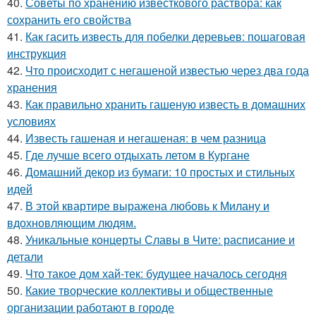
40.
Советы по хранению известкового раствора: как
сохранить его свойства
41.
Как гасить известь для побелки деревьев: пошаговая
инструкция
42.
Что происходит с негашеной известью через два года
хранения
43.
Как правильно хранить гашеную известь в домашних
условиях
44.
Известь гашеная и негашеная: в чем разница
45.
Где лучше всего отдыхать летом в Кургане
46.
Домашний декор из бумаги: 10 простых и стильных
идей
47.
В этой квартире выражена любовь к Милану и
вдохновляющим людям.
48.
Уникальные концерты Славы в Чите: расписание и
детали
49.
Что такое дом хай-тек: будущее началось сегодня
50.
Какие творческие коллективы и общественные
организации работают в городе