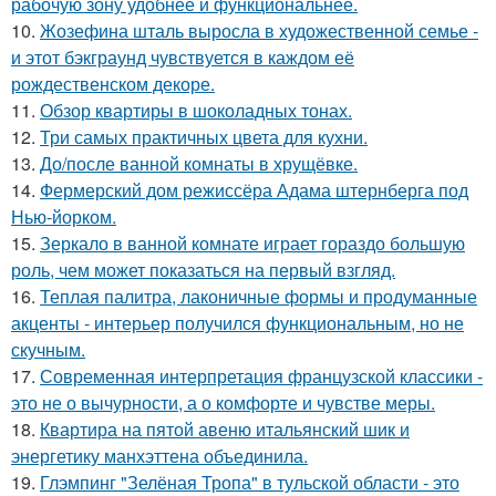
рабочую зону удобнее и функциональнее.
10.
Жозефина шталь выросла в художественной семье -
и этот бэкграунд чувствуется в каждом её
рождественском декоре.
11.
Обзор квартиры в шоколадных тонах.
12.
Три самых практичных цвета для кухни.
13.
До/после ванной комнаты в хрущёвке.
14.
Фермерский дом режиссёра Адама штернберга под
Нью-йорком.
15.
Зеркало в ванной комнате играет гораздо большую
роль, чем может показаться на первый взгляд.
16.
Теплая палитра, лаконичные формы и продуманные
акценты - интерьер получился функциональным, но не
скучным.
17.
Современная интерпретация французской классики -
это не о вычурности, а о комфорте и чувстве меры.
18.
Квартира на пятой авеню итальянский шик и
энергетику манхэттена объединила.
19.
Глэмпинг "Зелёная Тропа" в тульской области - это