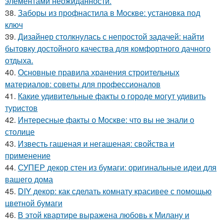
элементами неожиданности.
38.
Заборы из профнастила в Москве: установка под
ключ
39.
Дизайнер столкнулась с непростой задачей: найти
бытовку достойного качества для комфортного дачного
отдыха.
40.
Основные правила хранения строительных
материалов: советы для профессионалов
41.
Какие удивительные факты о городе могут удивить
туристов
42.
Интересные факты о Москве: что вы не знали о
столице
43.
Известь гашеная и негашеная: свойства и
применение
44.
СУПЕР декор стен из бумаги: оригинальные идеи для
вашего дома
45.
DIY декор: как сделать комнату красивее с помощью
цветной бумаги
46.
В этой квартире выражена любовь к Милану и