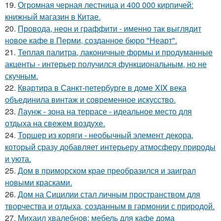
19.
Огромная черная лестница и 400 000 кирпичей:
книжный магазин в Китае.
20.
Провода, неон и граффити - именно так выглядит
новое кафе в Перми, созданное бюро "Неарт".
21.
Теплая палитра, лаконичные формы и продуманные
акценты - интерьер получился функциональным, но не
скучным.
22.
Квартира в Санкт-петербурге в доме XIX века
объединила винтаж и современное искусство.
23.
Лаунж - зона на террасе - идеальное место для
отдыха на свежем воздухе.
24.
Торшер из коряги - необычный элемент декора,
который сразу добавляет интерьеру атмосферу природы
и уюта.
25.
Дом в приморском крае преобразился и заиграл
новыми красками.
26.
Дом на Сицилии стал личным пространством для
творчества и отдыха, созданным в гармонии с природой.
27.
Михаил хвалебнов: мебель для кафе дома