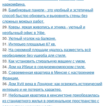
наркомфина.
28.
Бамбуковые панели - это удобный и эстетичный
способ быстро обновить и выровнять стены без
сложных мокрых работ.
29.
Ковры, яркая живопись и этника - уютный и
необычный офис в Уфе.
30.
Уютный уголок на балконе.
31.
Интерьер площадью 67 кв.
32.
На скромной площади удалось разместить всё
необходимое без ущерба для стиля.
33.
Как установить стиральную машину с умом.
34.
Дом на Ибице в средиземноморском стиле.
35.
Современная квартира в Минске с настроением
Франции.
36.
Дом Xviii века в Лондоне: как освежить исторический
интерьер и не потерять характер.
37.
Небольшая квартира в кенсингтоне преобразилась
из стандартного жилья в оригинальное пространство с