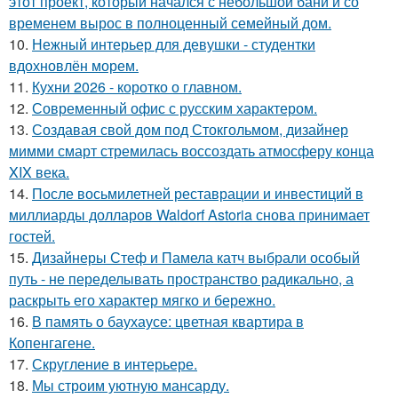
этот проект, который начался с небольшой бани и со
временем вырос в полноценный семейный дом.
10.
Нежный интерьер для девушки - студентки
вдохновлён морем.
11.
Кухни 2026 - коротко о главном.
12.
Современный офис с русским характером.
13.
Создавая свой дом под Стокгольмом, дизайнер
мимми смарт стремилась воссоздать атмосферу конца
XIX века.
14.
После восьмилетней реставрации и инвестиций в
миллиарды долларов Waldorf Astoria снова принимает
гостей.
15.
Дизайнеры Стеф и Памела катч выбрали особый
путь - не переделывать пространство радикально, а
раскрыть его характер мягко и бережно.
16.
В память о баухаусе: цветная квартира в
Копенгагене.
17.
Скругление в интерьере.
18.
Мы строим уютную мансарду.