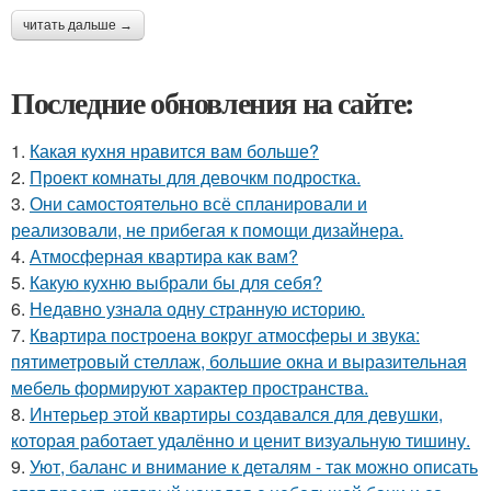
читать дальше →
Последние обновления на сайте:
1.
Какая кухня нравится вам больше?
2.
Проект комнаты для девочкм подростка.
3.
Они самостоятельно всё спланировали и
реализовали, не прибегая к помощи дизайнера.
4.
Атмосферная квартира как вам?
5.
Какую кухню выбрали бы для себя?
6.
Недавно узнала одну странную историю.
7.
Квартира построена вокруг атмосферы и звука:
пятиметровый стеллаж, большие окна и выразительная
мебель формируют характер пространства.
8.
Интерьер этой квартиры создавался для девушки,
которая работает удалённо и ценит визуальную тишину.
9.
Уют, баланс и внимание к деталям - так можно описать