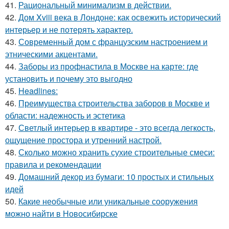
41.
Рациональный минимализм в действии.
42.
Дом Xviii века в Лондоне: как освежить исторический
интерьер и не потерять характер.
43.
Современный дом с французским настроением и
этническими акцентами.
44.
Заборы из профнастила в Москве на карте: где
установить и почему это выгодно
45.
Headlines:
46.
Преимущества строительства заборов в Москве и
области: надежность и эстетика
47.
Светлый интерьер в квартире - это всегда легкость,
ощущение простора и утренний настрой.
48.
Сколько можно хранить сухие строительные смеси:
правила и рекомендации
49.
Домашний декор из бумаги: 10 простых и стильных
идей
50.
Какие необычные или уникальные сооружения
можно найти в Новосибирске