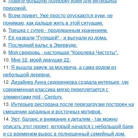
4.
Ловите большую подборку идей для интерьера
прихожей.
5.
Всем привет. Уже просто опускаются руки, не
понимаю, как дальше жить в этой ситуации.
6.
Трешка с супер - продуманным хранением.
7.
Её назвали "Гулящей" - и выгнали из дома.
8.
Последний вальс в Эвервуде.
9.
Моя свекровь - настоящая "Королева Чистоты".
10.
Мне 32, моей девушке 22.
11.
Я вышла замуж за москвича, а сама родом из
небольшой деревни.
12.
Дизайнер Анна сидоренкова создала интерьер, где
современная классика мягко переплетается с
элементами mid - Century.
13.
Интерьер ресторана после перезагрузки построен на
смешении западных и восточных мотивов.
14.
Уют, баланс и внимание к деталям - так можно
описать этот проект, который начался с небольшой бани
и со временем вырос в полноценный семейный дом.