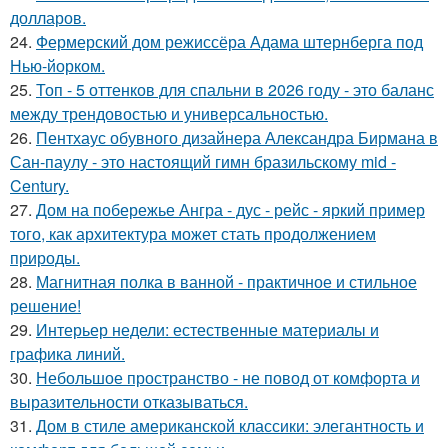
долларов.
24.
Фермерский дом режиссёра Адама штернберга под
Нью-йорком.
25.
Топ - 5 оттенков для спальни в 2026 году - это баланс
между трендовостью и универсальностью.
26.
Пентхаус обувного дизайнера Александра Бирмана в
Сан-паулу - это настоящий гимн бразильскому mid -
Century.
27.
Дом на побережье Ангра - дус - рейс - яркий пример
того, как архитектура может стать продолжением
природы.
28.
Магнитная полка в ванной - практичное и стильное
решение!
29.
Интерьер недели: естественные материалы и
графика линий.
30.
Небольшое пространство - не повод от комфорта и
выразительности отказываться.
31.
Дом в стиле американской классики: элегантность и