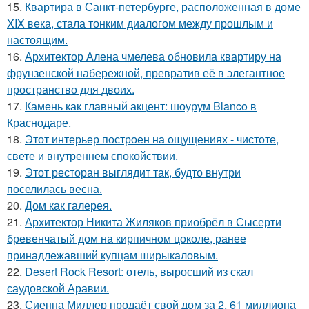
15.
Квартира в Санкт-петербурге, расположенная в доме
XIX века, стала тонким диалогом между прошлым и
настоящим.
16.
Архитектор Алена чмелева обновила квартиру на
фрунзенской набережной, превратив её в элегантное
пространство для двоих.
17.
Камень как главный акцент: шоурум Blanco в
Краснодаре.
18.
Этот интерьер построен на ощущениях - чистоте,
свете и внутреннем спокойствии.
19.
Этот ресторан выглядит так, будто внутри
поселилась весна.
20.
Дом как галерея.
21.
Архитектор Никита Жиляков приобрёл в Сысерти
бревенчатый дом на кирпичном цоколе, ранее
принадлежавший купцам ширыкаловым.
22.
Desert Rock Resort: отель, выросший из скал
саудовской Аравии.
23.
Сиенна Миллер продаёт свой дом за 2, 61 миллиона