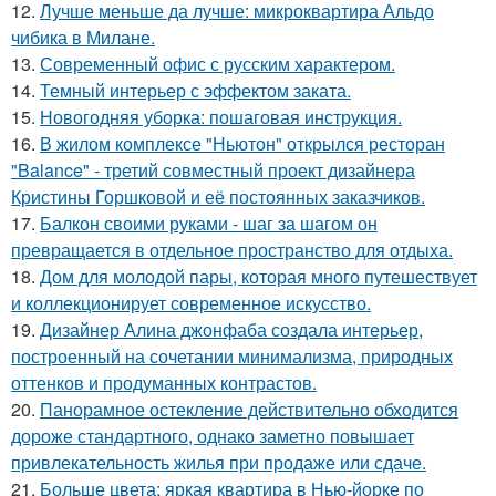
12.
Лучше меньше да лучше: микроквартира Альдо
чибика в Милане.
13.
Современный офис с русским характером.
14.
Темный интерьер с эффектом заката.
15.
Новогодняя уборка: пошаговая инструкция.
16.
В жилом комплексе "Ньютон" открылся ресторан
"Balance" - третий совместный проект дизайнера
Кристины Горшковой и её постоянных заказчиков.
17.
Балкон своими руками - шаг за шагом он
превращается в отдельное пространство для отдыха.
18.
Дом для молодой пары, которая много путешествует
и коллекционирует современное искусство.
19.
Дизайнер Алина джонфаба создала интерьер,
построенный на сочетании минимализма, природных
оттенков и продуманных контрастов.
20.
Панорамное остекление действительно обходится
дороже стандартного, однако заметно повышает
привлекательность жилья при продаже или сдаче.
21.
Больше цвета: яркая квартира в Нью-йорке по