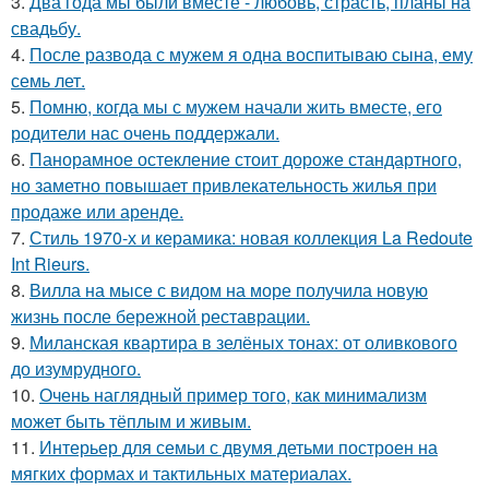
3.
Два года мы были вместе - любовь, страсть, планы на
свадьбу.
4.
После развода с мужем я одна воспитываю сына, ему
семь лет.
5.
Помню, когда мы с мужем начали жить вместе, его
родители нас очень поддержали.
6.
Панорамное остекление стоит дороже стандартного,
но заметно повышает привлекательность жилья при
продаже или аренде.
7.
Стиль 1970-х и керамика: новая коллекция La Redoute
Int Rieurs.
8.
Вилла на мысе с видом на море получила новую
жизнь после бережной реставрации.
9.
Миланская квартира в зелёных тонах: от оливкового
до изумрудного.
10.
Очень наглядный пример того, как минимализм
может быть тёплым и живым.
11.
Интерьер для семьи с двумя детьми построен на
мягких формах и тактильных материалах.