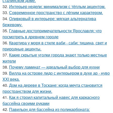
сталинском доме.
32.
Интерьер недели: минимализм с тёплым акцентом.
33.
Современное пространство с лёгким характером.
34.
Оливковый в интерьере: мягкая альтернатива
бежевому.
35.
Главные достопримечательности Ярославля: что
посмотреть в древнем городе
36.
Квартира у моря в стиле ваби - саби: тишина, свет и
природные акценты.
37.
Какие скрытые уголки города знают только местные
жители
38.
Почему ламинат — идеальный выбор для кухни
39.
Вилла на острове лидо с интерьером в духе ар - нуво
XXI века.
40.
Дом на дереве в Тоскане: когда мечта становится
пространством для жизни.
41.
Как я строил капитальный навес для каркасного
бассейна своими руками
42.
Павильон для бассейна из поликарбоната: