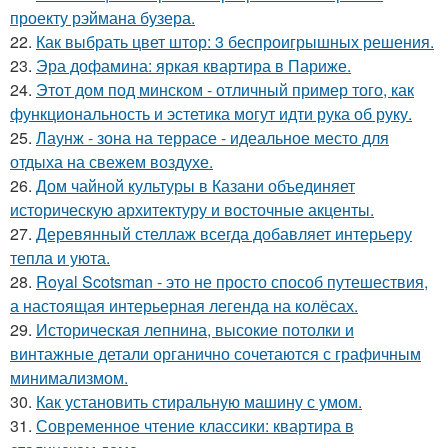
проекту рэймана бузера.
22.
Как выбрать цвет штор: 3 беспроигрышных решения.
23.
Эра дофамина: яркая квартира в Париже.
24.
Этот дом под минском - отличный пример того, как
функциональность и эстетика могут идти рука об руку.
25.
Лаунж - зона на террасе - идеальное место для
отдыха на свежем воздухе.
26.
Дом чайной культуры в Казани объединяет
историческую архитектуру и восточные акценты.
27.
Деревянный стеллаж всегда добавляет интерьеру
тепла и уюта.
28.
Royal Scotsman - это не просто способ путешествия,
а настоящая интерьерная легенда на колёсах.
29.
Историческая лепнина, высокие потолки и
винтажные детали органично сочетаются с графичным
минимализмом.
30.
Как установить стиральную машину с умом.
31.
Современное чтение классики: квартира в