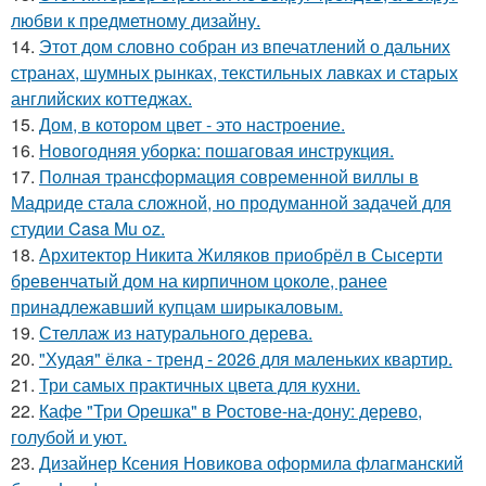
любви к предметному дизайну.
14.
Этот дом словно собран из впечатлений о дальних
странах, шумных рынках, текстильных лавках и старых
английских коттеджах.
15.
Дом, в котором цвет - это настроение.
16.
Новогодняя уборка: пошаговая инструкция.
17.
Полная трансформация современной виллы в
Мадриде стала сложной, но продуманной задачей для
студии Casa Mu oz.
18.
Архитектор Никита Жиляков приобрёл в Сысерти
бревенчатый дом на кирпичном цоколе, ранее
принадлежавший купцам ширыкаловым.
19.
Стеллаж из натурального дерева.
20.
"Худая" ёлка - тренд - 2026 для маленьких квартир.
21.
Три самых практичных цвета для кухни.
22.
Кафе "Три Орешка" в Ростове-на-дону: дерево,
голубой и уют.
23.
Дизайнер Ксения Новикова оформила флагманский