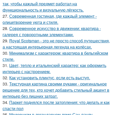
так, чтобы каждый предмет работал на
функциональность и визуальную лёгкость.
27.
Современная гостиная, где каждый элемент -
олицетворение уюта и стиля.
28.
Современное искусство в движении: квартира -
галерея с поворотными элементами.
29.
Royal Scotsman - это не просто способ путешествия,
а настоящая интерьерная легенда на колёсах.
30.
Минимализм с характером: квартира в бельгийском
стиле.
31.
Цвет, тепло и итальянский характер: как оформить
интерьер с настроением.
32.
Как установить плинтус, если есть выступ.
33.
Текстурная картина своими руками - оригинальное
решение для тех, кто хочет добавить стильный акцент в
интерьер без лишних затрат.
34.
Паркет поднялся после затопления: что делать и как
спасти пол
35.
Модернизм в легендарном доме Сан-паулу.