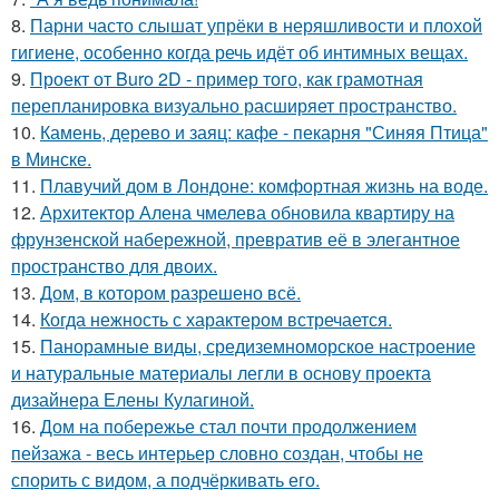
8.
Парни часто слышат упрёки в неряшливости и плохой
гигиене, особенно когда речь идёт об интимных вещах.
9.
Проект от Buro 2D - пример того, как грамотная
перепланировка визуально расширяет пространство.
10.
Камень, дерево и заяц: кафе - пекарня "Синяя Птица"
в Минске.
11.
Плавучий дом в Лондоне: комфортная жизнь на воде.
12.
Архитектор Алена чмелева обновила квартиру на
фрунзенской набережной, превратив её в элегантное
пространство для двоих.
13.
Дом, в котором разрешено всё.
14.
Когда нежность с характером встречается.
15.
Панорамные виды, средиземноморское настроение
и натуральные материалы легли в основу проекта
дизайнера Елены Кулагиной.
16.
Дом на побережье стал почти продолжением
пейзажа - весь интерьер словно создан, чтобы не
спорить с видом, а подчёркивать его.