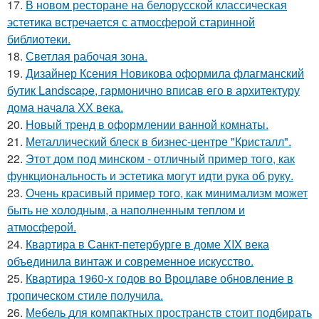
17.
В новом ресторане на белорусской классическая
эстетика встречается с атмосферой старинной
библиотеки.
18.
Светлая рабочая зона.
19.
Дизайнер Ксения Новикова оформила флагманский
бутик Landscape, гармонично вписав его в архитектуру
дома начала ХХ века.
20.
Новый тренд в оформлении ванной комнаты.
21.
Металлический блеск в бизнес-центре "Кристалл".
22.
Этот дом под минском - отличный пример того, как
функциональность и эстетика могут идти рука об руку.
23.
Очень красивый пример того, как минимализм может
быть не холодным, а наполненным теплом и
атмосферой.
24.
Квартира в Санкт-петербурге в доме XIX века
объединила винтаж и современное искусство.
25.
Квартира 1960-х годов во Вроцлаве обновление в
тропическом стиле получила.
26.
Мебель для компактных пространств стоит подбирать