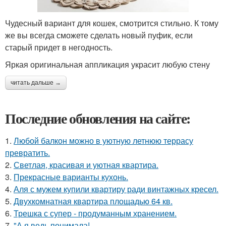
Чудесный вариант для кошек, смотрится стильно. К тому
же вы всегда сможете сделать новый пуфик, если
старый придет в негодность.
Яркая оригинальная аппликация украсит любую стену
читать дальше →
Последние обновления на сайте:
1.
Любой балкон можно в уютную летнюю террасу
превратить.
2.
Светлая, красивая и уютная квартира.
3.
Прекрасные варианты кухонь.
4.
Аля с мужем купили квартиру ради винтажных кресел.
5.
Двухкомнатная квартира площадью 64 кв.
6.
Трешка с супер - продуманным хранением.
7.
"А я ведь понимала!