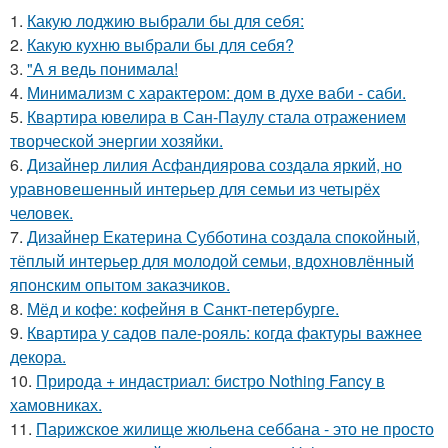
1.
Какую лоджию выбрали бы для себя:
2.
Какую кухню выбрали бы для себя?
3.
"А я ведь понимала!
4.
Минимализм с характером: дом в духе ваби - саби.
5.
Квартира ювелира в Сан-Паулу стала отражением
творческой энергии хозяйки.
6.
Дизайнер лилия Асфандиярова создала яркий, но
уравновешенный интерьер для семьи из четырёх
человек.
7.
Дизайнер Екатерина Субботина создала спокойный,
тёплый интерьер для молодой семьи, вдохновлённый
японским опытом заказчиков.
8.
Мёд и кофе: кофейня в Санкт-петербурге.
9.
Квартира у садов пале-рояль: когда фактуры важнее
декора.
10.
Природа + индастриал: бистро Nothing Fancy в
хамовниках.
11.
Парижское жилище жюльена себбана - это не просто