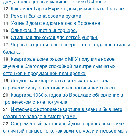
дом, а полноценный манифест стиля Uchronia.
12.
Как живет Гарри Нуриев: дом дизайнера в Тоскане.
13.
Ремонт балкона своими руками.
14.
Уютный дом с видом на лес в Воронеже.
15.
Оливковый цвет в интерьере.
16.
Стильная прихожая для легкой уборки.
17.
Черные акценты в интерьере - это всегда про стиль и
баланс.
18.
Квартира в доме рядом с МГУ получила новое
звучание благодаря спокойной палитре дымчатых
оттенков и продуманной планировке.
19.
Лондонская квартира в светлых тонах стала
отражением путешествий и воспоминаний хозяев.
20.
Квартира 1960-х годов во Вроцлаве обновление в
тропическом стиле получила.
21.
Интерьер с историей: квартира в здании бывшего
сахарного завода в Амстердаме.
22.
Современный загородный дом в природном стиле -
отличный пример того, как архитектура и интерьер могут