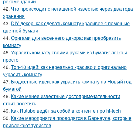
рекомендации
42.
Что происходит с негашеной известью через два года
хранения
43.
DIY декор: как сделать комнату красивее с помощью
цветной бумаги
44.
Оригами для весеннего декора: как преобразить
комнату
45.
Украсить комнату своими руками из бумаги: легко и
просто
46.
Топ-10 идей: как нереально красиво и оригинально
украсить комнату
47.
Бюджетные идеи: как украсить комнату на Новый год
бумагой
48.
Какие менее известные достопримечательности
стоит посетить
49.
Как Rutube ведёт за собой в контенте про hi-tech
50.
Какие мероприятия проводятся в Барнауле, которые
привлекают туристов