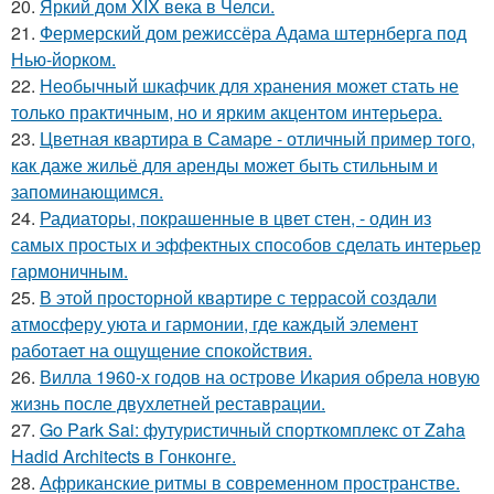
20.
Яркий дом XIX века в Челси.
21.
Фермерский дом режиссёра Адама штернберга под
Нью-йорком.
22.
Необычный шкафчик для хранения может стать не
только практичным, но и ярким акцентом интерьера.
23.
Цветная квартира в Самаре - отличный пример того,
как даже жильё для аренды может быть стильным и
запоминающимся.
24.
Радиаторы, покрашенные в цвет стен, - один из
самых простых и эффектных способов сделать интерьер
гармоничным.
25.
В этой просторной квартире с террасой создали
атмосферу уюта и гармонии, где каждый элемент
работает на ощущение спокойствия.
26.
Вилла 1960-х годов на острове Икария обрела новую
жизнь после двухлетней реставрации.
27.
Go Park Sai: футуристичный спорткомплекс от Zaha
Hadid Architects в Гонконге.
28.
Африканские ритмы в современном пространстве.