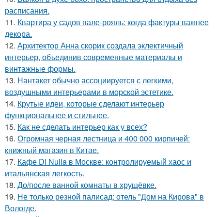
расписания.
11.
Квартира у садов пале-рояль: когда фактуры важнее
декора.
12.
Архитектор Анна скорик создала эклектичный
интерьер, объединив современные материалы и
винтажные формы.
13.
Нантакет обычно ассоциируется с легкими,
воздушными интерьерами в морской эстетике.
14.
Крутые идеи, которые сделают интерьер
функциональнее и стильнее.
15.
Как не сделать интерьер как у всех?
16.
Огромная черная лестница и 400 000 кирпичей:
книжный магазин в Китае.
17.
Кафе Di Nulla в Москве: контролируемый хаос и
итальянская легкость.
18.
До/после ванной комнаты в хрущёвке.
19.
Не только резной палисад: отель "Дом на Кирова" в
Вологде.