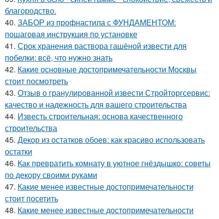
благородство.
40.
ЗАБОР из профнастила с ФУНДАМЕНТОМ:
пошаговая инструкция по установке
41.
Срок хранения раствора гашёной извести для
побелки: всё, что нужно знать
42.
Какие основные достопримечательности Москвы
стоит посмотреть
43.
Отзыв о гранулированной извести Стройторгсервис:
качество и надежность для вашего строительства
44.
Известь строительная: основа качественного
строительства
45.
Декор из остатков обоев: как красиво использовать
остатки
46.
Как превратить комнату в уютное гнёздышко: советы
по декору своими руками
47.
Какие менее известные достопримечательности
стоит посетить
48.
Какие менее известные достопримечательности