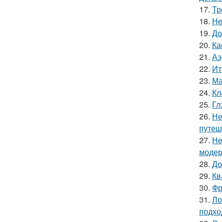
17.
Тр
18.
Не
19.
До
20.
Ка
21.
Аэ
22.
Ит
23.
Ма
24.
Кл
25.
Гл
26.
Не
путеш
27.
Не
модер
28.
До
29.
Кв
30.
Фр
31.
Ло
подхо