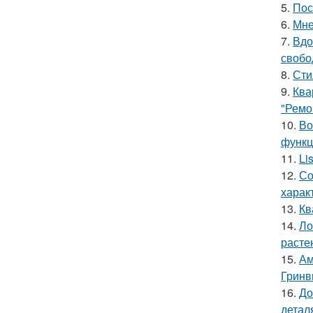
5.
Пос
6.
Мне
7.
Вдо
свобо
8.
Сти
9.
Ква
"Ремо
10.
Во
функц
11.
Li
12.
Со
харак
13.
Кв
14.
Ло
расте
15.
Ам
Гринв
16.
До
детал