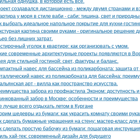
ильная однушка, в которой есть всё.
оект создавался дистанционно - между двумя странами и в
артира у моря в стиле ваби - саби: тишина, свет и природны
к выбрать идеальное напольное покрытие для кухни-гостин
кстурная картина своими руками - оригинальное решение для
ьер без лишних затрат.
стирочный уголок в квартире: как организовать с умом.
кие современные архитектурные проекты появляются в Во
ея для стильной гостиной: свет, фактуры и баланс.
мпактный навес для бассейна из поликарбоната: защита от
таллический навес из поликарбоната для бассейна: преим
альянская арт - вилла как пространство искусства.
еимущества забора из профнастила Эконом: доступность и
инкованный забор в Москве: особенности и преимущества
е лучше всего отдыхать летом в Кургане
орим шедевры из бумаги: как украсить комнату своими рук
к сделать бумажные украшения на стену: мастер-класс дл
к сделать простую бабочку из бумаги: пошаговая инструкци
иль хай-тек: современный дизайн для будущего