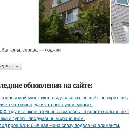
 балконы, справа — лоджии
ь дальше →
ледние обновления на сайте:
стороны мой муж кажется идеальным: не пьёт, не курит, не 
ляется отлично, да и готовит лучше многих.
020 году всё окончательно сломалось - я просто больше не 
шка с супер - продуманным хранением.
вод прошёл, и бывшая жена сразу подала на алименты.