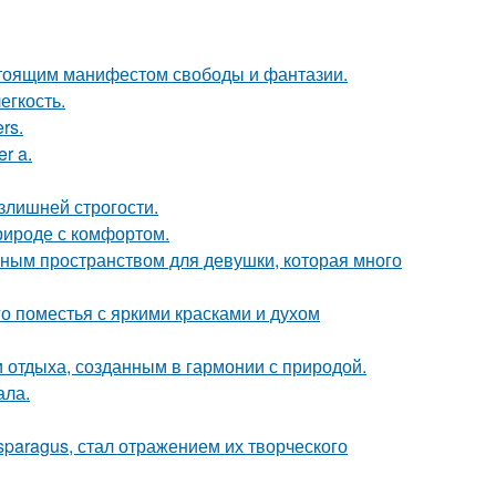
астоящим манифестом свободы и фантазии.
егкость.
rs.
r a.
излишней строгости.
природе с комфортом.
тным пространством для девушки, которая много
о поместья с яркими красками и духом
 отдыха, созданным в гармонии с природой.
ала.
paragus, стал отражением их творческого