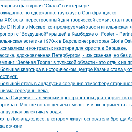
ендовая фактурная "Скала" в интерьере.
ожиданно, но сдержанно: таунхаус в Сан-франциско.
м XIX века, перестроенный для творческой семьи, стал н
фе Di Nulla в Москве: контролируемый хаос и итальянская л
ропорт с "Воздушной" крышей в Камбодже от Foster + Partne
альянская эстетика 1970-х в Барселоне: ресторан Gloria Oste
ксимализм и контрасты: квартира для юриста в Варшаве.
ассика, вдохновленная Петербургом, - изысканная, но без 
эмпинг "Зелёная Тропа" в тульской области - это отдых на 
большая квартира в историческом центре Казани стала ую
ествует.
большой отель в андалусии соединил атмосферу старинног
низма середины века.
м на Сицилии стал личным пространством для творчества и
артира в Москве воплощением смелости и эксперимента ст
анцузская эклектика у воды.
фт в Лос-анджелесе, в котором живут основатели бренда As
да к жизни.