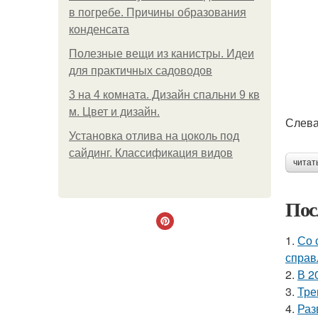
в погребе. Причины образования
конденсата
Полезные вещи из канистры. Идеи
для практичных садоводов
3 на 4 комната. Дизайн спальни 9 кв
м. Цвет и дизайн.
Слева
Установка отлива на цоколь под
сайдинг. Классификация видов
читат
Пос
1.
Со 
справ
2.
В 2
3.
Тре
4.
Раз