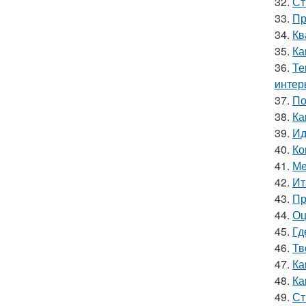
32.
Ст
33.
Пр
34.
Кв
35.
Ка
36.
Те
интер
37.
По
38.
Ка
39.
Ид
40.
Ко
41.
Ме
42.
Ит
43.
Пр
44.
Оц
45.
Гд
46.
Тв
47.
Ка
48.
Ка
49.
Ст