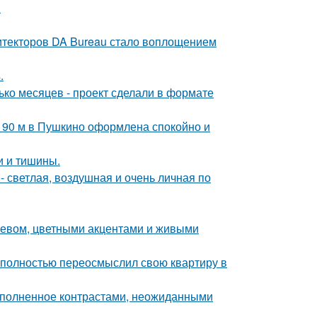
.
хитекторов DA Bureau стало воплощением
.
ько месяцев - проект сделали в формате
а 90 м в Пушкино оформлена спокойно и
ки и тишины.
 светлая, воздушная и очень личная по
еревом, цветными акцентами и живыми
 полностью переосмыслил свою квартиру в
наполненное контрастами, неожиданными