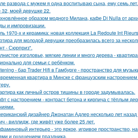
ле развода с мужем я одна воспитываю сына, ему семь лет
 32, моей девушке 22.
хновлённое образом модного Милана, кафе Di Nulla от ар
ды и импровизации.
ль 1970-х и керамика: новая коллекция La Redoute Int Rieurs
ртира для молодой девушки преобразилась всего за нескол
нт - Сюрприз".
лнистое изголовье, мягкие линии и много дерева - квартир
ионально для семьи с ребёнком.
stening - бар Trader Hifi в Гамбурге - пространство для музы
временная квартира в Минске с французским настроением -
теру.
артира как личный остров тишины в городе задумывалась.
фт с настроением - контраст бетона и кирпича с тёплым д
ниями.
ериканский дизайнер Джонатан Адлер несколько лет назад
ич - виллидж, где живёт уже более 25 лет.
фаминовый интерьер - это яркое, игривое пространство, 
ями и ощущением праздника.