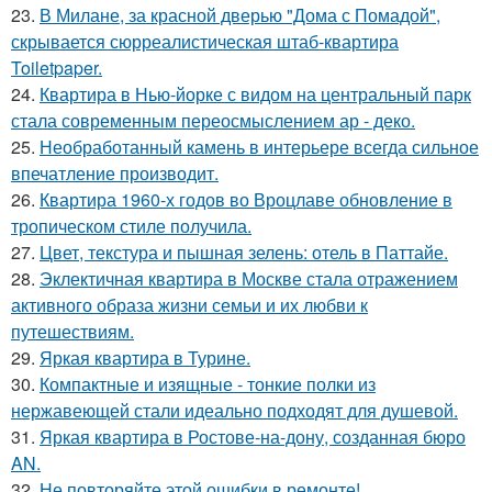
23.
В Милане, за красной дверью "Дома с Помадой",
скрывается сюрреалистическая штаб-квартира
Toiletpaper.
24.
Квартира в Нью-йорке с видом на центральный парк
стала современным переосмыслением ар - деко.
25.
Необработанный камень в интерьере всегда сильное
впечатление производит.
26.
Квартира 1960-х годов во Вроцлаве обновление в
тропическом стиле получила.
27.
Цвет, текстура и пышная зелень: отель в Паттайе.
28.
Эклектичная квартира в Москве стала отражением
активного образа жизни семьи и их любви к
путешествиям.
29.
Яркая квартира в Турине.
30.
Компактные и изящные - тонкие полки из
нержавеющей стали идеально подходят для душевой.
31.
Яркая квартира в Ростове-на-дону, созданная бюро
AN.
32.
Не повторяйте этой ошибки в ремонте!