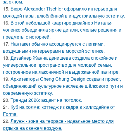
за окном.
15.
Бюро Alexander Tischler оформило интерьер для
молодой пары, влюблённой в индустриальную эстетику.
16.
В этой небольшой квартире дизайнер Наталья
чопенко объединила яркие детали, смелые решения и
предметы с историей.
17.
Нантакет обычно ассоциируется с легкими,
воздушными интерьерами в морской эстетике.
18.
Дизайнер Жанна денишева создала спокойное и
универсальное пространство для молодой семьи,
построенное на лаконичной и выдержанной палитре.
19.
Архитекторы Cheng Chung Design создали проект,
объединяющий культурное наследие шёлкового пути и
современную эстетику.
20.
Тренды 2026: акцент на потолок.
21.
Куб на холме: коттедж из кедра в хиллсдейле от
Forma.
22.
Лаунж - зона на террасе - идеальное место для
отдыха на свежем воздухе.