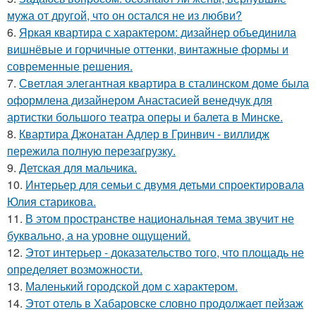
мужа от другой, что он остался не из любви?
6.
Яркая квартира с характером: дизайнер объединила
вишнёвые и горчичные оттенки, винтажные формы и
современные решения.
7.
Светлая элегантная квартира в сталинском доме была
оформлена дизайнером Анастасией венедчук для
артистки большого театра оперы и балета в Минске.
8.
Квартира Джонатан Адлер в Гринвич - виллидж
пережила полную перезагрузку.
9.
Детская для мальчика.
10.
Интерьер для семьи с двумя детьми спроектировала
Юлия старикова.
11.
В этом пространстве национальная тема звучит не
буквально, а на уровне ощущений.
12.
Этот интерьер - доказательство того, что площадь не
определяет возможности.
13.
Маленький городской дом с характером.
14.
Этот отель в Хабаровске словно продолжает пейзаж