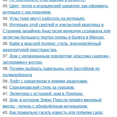
33.
Цвет, тепло и итальянский характер: как оформить
интерьер с настроением.
34.
Углы тоже могут работать на интерьер.
35.
Интерьер этой светлой и элегантной квартиры в
Сталинке дизайнер Анастасия венедчук создавала для
артистки большого театра оперы и балета в Минске.
36.
Кафе в красной поляне: стиль, вдохновлённый
архитектурой пространства.
37.
Дом с неожиданным поворотом: классика снаружи -
эксперимент внутри.
38.
Почему выбрать павильоны для бассейнов из
поликарбоната
39.
Лофт с характером и яркими акцентами.
40.
Скандинавский стиль за городом.
41.
Эклектика с историей: дом в Лондоне.
42.
Дом, в котором Элвис Пресли провёл медовый
месяц - теперь с обновлённым интерьером.
43.
Как правильно гасить известь для побелки сада: