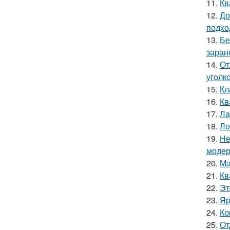
11.
Кв
12.
До
подхо
13.
Бе
заран
14.
От
уголк
15.
Кл
16.
Кв
17.
Ла
18.
Ло
19.
Не
модер
20.
Ма
21.
Кв
22.
Эт
23.
Яр
24.
Ко
25.
От