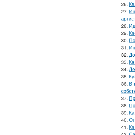
26.
Кв
27.
Ин
артис
28.
Ид
29.
Ка
30.
По
31.
Ин
32.
До
33.
Ка
34.
Ле
35.
Ку
36.
В 
собст
37.
Пр
38.
Пр
39.
Ка
40.
От
41.
Ка
42.
Св