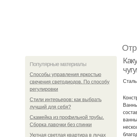
Отр
Как
Популярные материалы
чуг
Способы управления яркостью
Сталь
свечения светодиодов. По способу
регулировки
Конст
Стили интерьеров: как выбрать
Ванны
лучший для себя?
соста
Скамейка из профильной трубы.
ванны
Сборка лавочки без спинки
неско
благод
Уютная светлая квартира в лучах