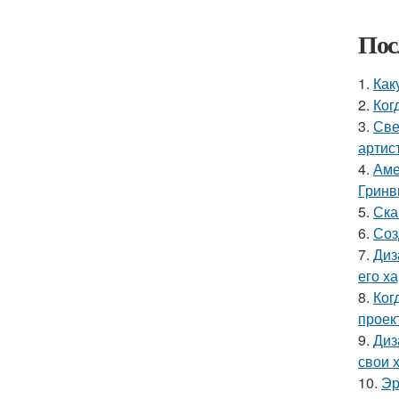
Пос
1.
Как
2.
Ког
3.
Све
артис
4.
Аме
Гринв
5.
Ска
6.
Соз
7.
Диз
его х
8.
Ког
проек
9.
Диз
свои 
10.
Эр