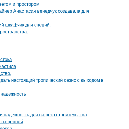
ветом и простором.
зайнер Анастасия венедчук создавала для
ий шкафчик для специй.
пространства.
стока
фнастила
дство.
здать настоящий тропический оазис с выходом в
 надежность
 и надежность для вашего строительства
насыщенной
 декор