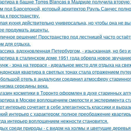
артира в башне Torres Blancas в Мадриде получила вторую 
м под Барселоной, который архитектор Рауль Санчес полн
да к пространству.
лая кухня действительно универсальна, но чтобы она не в
ее продумать акценты.
личное решение! Пространство под лестницей часто остаё
ом для отдыха.
ассика, вдохновленная Петербургом, - изысканная, но без 
артира в сталинском доме 1951 года обрела новое звучани
унж - зона на террасе - идеальное место для отдыха на све
ндонская квартира в светлых тонах стала отражением путе
большой отель в андалусии соединил атмосферу старинног
низма середины века.
газин косметики в Торонто оформлен в духе старинных апте
артира в Москве воплощением смелости и эксперимента ст
от интерьер сочетает в себе элегантность классики и выраз
кий интерьер с характером: полное преображение квартиры
гда интерьер воплощением нежности становится.
дых среди природы - с видом на холмы и цветущие деревья