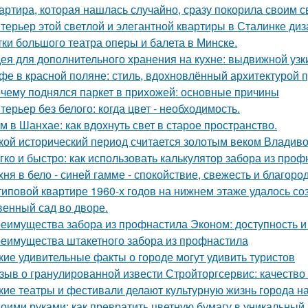
артира, которая нашлась случайно, сразу покорила своим с
терьер этой светлой и элегантной квартиры в Сталинке ди
тки большого театра оперы и балета в Минске.
ея для дополнительного хранения на кухне: выдвижной узк
фе в красной поляне: стиль, вдохновлённый архитектурой 
чему поднялся паркет в прихожей: основные причины
терьер без белого: когда цвет - необходимость.
м в Шанхае: как вдохнуть свет в старое пространство.
кой исторический период считается золотым веком Владиво
гко и быстро: как использовать калькулятор забора из про
хня в бело - синей гамме - спокойствие, свежесть и благоро
типовой квартире 1960-х годов на нижнем этаже удалось со
венный сад во дворе.
еимущества забора из профнастила Эконом: доступность и
еимущества штакетного забора из профнастила
кие удивительные факты о городе могут удивить туристов
зыв о гранулированной извести Стройторгсервис: качество
кие театры и фестивали делают культурную жизнь города 
оими руками: как превратить цветную бумагу в уникальный