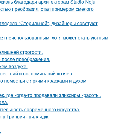
жизнь благодаря архитекторам Studio Noju.
остью преобразил, стал примером смелого
ыглядела "Стерильной", дизайнеры советуют
тся неиспользованным, хотя может стать уютным
излишней строгости.
е после преображения.
жем воздухе.
шествий и воспоминаний хозяев.
о поместья с яркими красками и духом
к, где когда-то продавали эликсиры красоты.
ала.
ительность современного искусства.
 в Гринвич - виллидж.
.