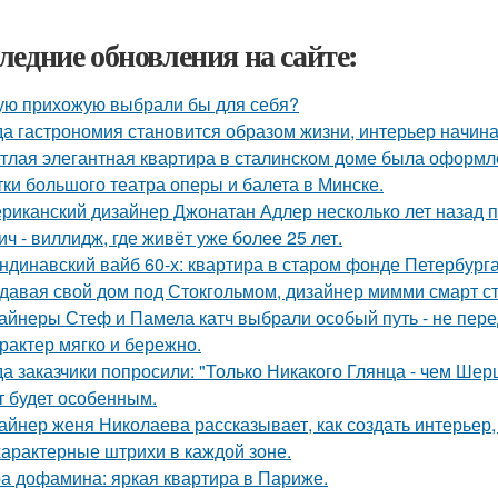
ледние обновления на сайте:
ую прихожую выбрали бы для себя?
да гастрономия становится образом жизни, интерьер начина
тлая элегантная квартира в сталинском доме была оформл
тки большого театра оперы и балета в Минске.
риканский дизайнер Джонатан Адлер несколько лет назад 
ич - виллидж, где живёт уже более 25 лет.
ндинавский вайб 60-х: квартира в старом фонде Петербурга
давая свой дом под Стокгольмом, дизайнер мимми смарт ст
айнеры Стеф и Памела катч выбрали особый путь - не пере
арактер мягко и бережно.
да заказчики попросили: "Только Никакого Глянца - чем Шер
т будет особенным.
айнер женя Николаева рассказывает, как создать интерьер,
характерные штрихи в каждой зоне.
а дофамина: яркая квартира в Париже.