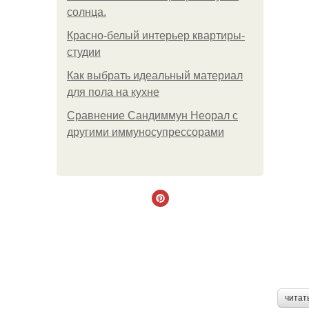
солнца.
Красно-белый интерьер квартиры-
студии
Как выбрать идеальный материал
для пола на кухне
Сравнение Сандиммун Неорал с
другими иммуносупрессорами
читат