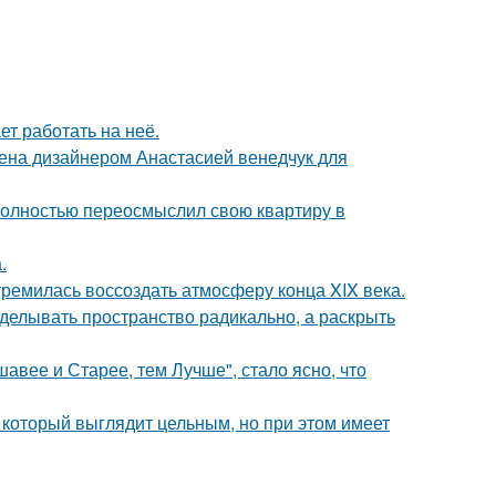
ет работать на неё.
ена дизайнером Анастасией венедчук для
полностью переосмыслил свою квартиру в
.
ремилась воссоздать атмосферу конца XIX века.
делывать пространство радикально, а раскрыть
шавее и Старее, тем Лучше", стало ясно, что
 который выглядит цельным, но при этом имеет