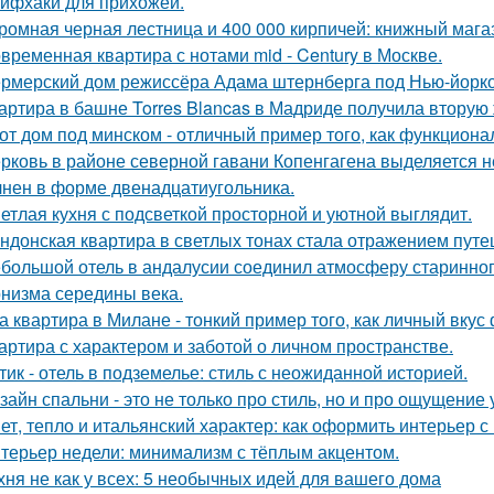
йфхаки для прихожей.
ромная черная лестница и 400 000 кирпичей: книжный магаз
временная квартира с нотами mid - Century в Москве.
рмерский дом режиссёра Адама штернберга под Нью-йорк
артира в башне Torres Blancas в Мадриде получила вторую 
от дом под минском - отличный пример того, как функциональ
рковь в районе северной гавани Копенгагена выделяется н
нен в форме двенадцатиугольника.
етлая кухня с подсветкой просторной и уютной выглядит.
ндонская квартира в светлых тонах стала отражением путе
большой отель в андалусии соединил атмосферу старинног
низма середины века.
а квартира в Милане - тонкий пример того, как личный вку
артира с характером и заботой о личном пространстве.
тик - отель в подземелье: стиль с неожиданной историей.
зайн спальни - это не только про стиль, но и про ощущение
ет, тепло и итальянский характер: как оформить интерьер с
терьер недели: минимализм с тёплым акцентом.
хня не как у всех: 5 необычных идей для вашего дома