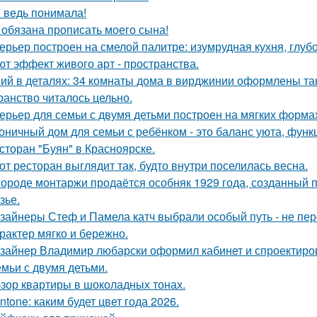
я ведь понимала!
 обязана прописать моего сына!
ерьер построен на смелой палитре: изумрудная кухня, глуб
ют эффект живого арт - пространства.
ий в деталях: 34 комнаты дома в вирджинии оформлены так,
ранство читалось цельно.
ерьер для семьи с двумя детьми построен на мягких форма
оничный дом для семьи с ребёнком - это баланс уюта, функ
сторан "Буян" в Красноярске.
от ресторан выглядит так, будто внутри поселилась весна.
городе монтаржи продаётся особняк 1929 года, созданный
зье.
зайнеры Стеф и Памела катч выбрали особый путь - не пер
арактер мягко и бережно.
зайнер Владимир любарски оформил кабинет и спроектиро
емьи с двумя детьми.
зор квартиры в шоколадных тонах.
ntone: каким будет цвет года 2026.