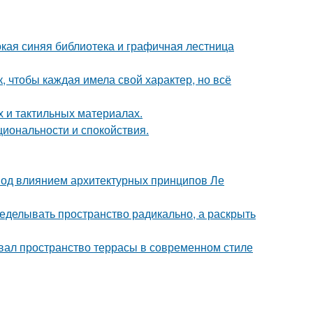
окая синяя библиотека и графичная лестница
 чтобы каждая имела свой характер, но всё
х и тактильных материалах.
циональности и спокойствия.
 под влиянием архитектурных принципов Ле
еделывать пространство радикально, а раскрыть
вал пространство террасы в современном стиле