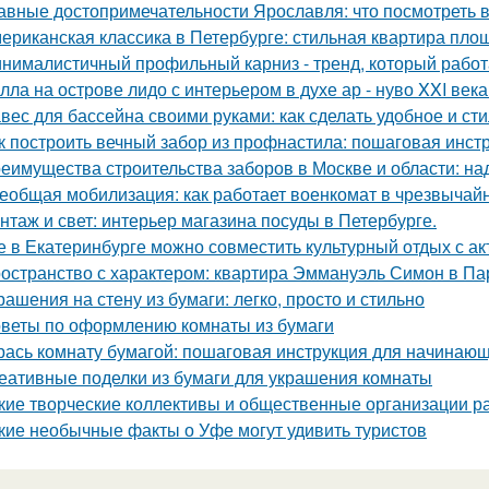
авные достопримечательности Ярославля: что посмотреть 
ериканская классика в Петербурге: стильная квартира пло
нималистичный профильный карниз - тренд, который работа
лла на острове лидо с интерьером в духе ар - нуво XXI века
вес для бассейна своими руками: как сделать удобное и ст
к построить вечный забор из профнастила: пошаговая инст
еимущества строительства заборов в Москве и области: над
еобщая мобилизация: как работает военкомат в чрезвычай
нтаж и свет: интерьер магазина посуды в Петербурге.
е в Екатеринбурге можно совместить культурный отдых с а
остранство с характером: квартира Эммануэль Симон в Па
рашения на стену из бумаги: легко, просто и стильно
веты по оформлению комнаты из бумаги
рась комнату бумагой: пошаговая инструкция для начинаю
еативные поделки из бумаги для украшения комнаты
кие творческие коллективы и общественные организации р
кие необычные факты о Уфе могут удивить туристов