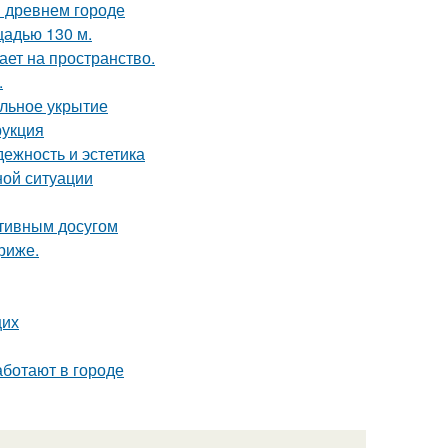
в древнем городе
щадью 130 м.
ет на пространство.
.
ильное укрытие
рукция
ежность и эстетика
ной ситуации
ктивным досугом
риже.
щих
аботают в городе