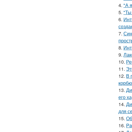
4.
"А 
5.
"Ты
6.
Инт
созда
7.
Син
прост
8.
Инт
9.
Лак
10.
Ре
11.
Эт
12.
В 
корбю
13.
Ди
его х
14.
Ди
для с
15.
Об
16.
Pa