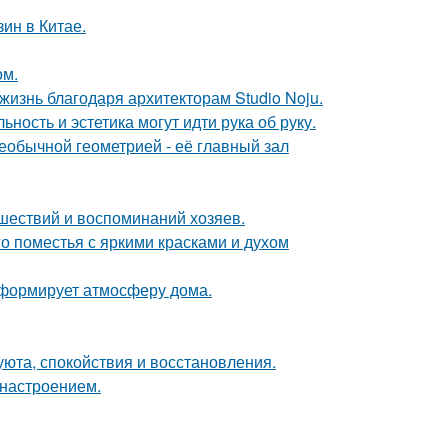
ин в Китае.
ом.
жизнь благодаря архитекторам Studio Noju.
ность и эстетика могут идти рука об руку.
еобычной геометрией - её главный зал
шествий и воспоминаний хозяев.
о поместья с яркими красками и духом
с формирует атмосферу дома.
 уюта, спокойствия и восстановления.
 настроением.