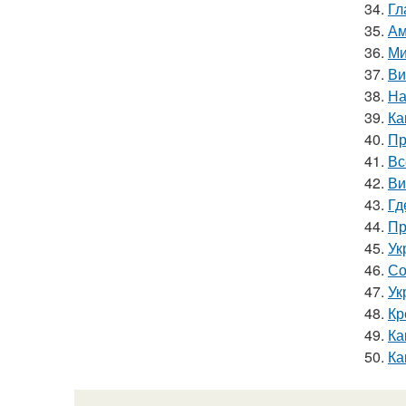
34.
Гл
35.
Ам
36.
Ми
37.
Ви
38.
На
39.
Ка
40.
Пр
41.
Вс
42.
Ви
43.
Гд
44.
Пр
45.
Ук
46.
Со
47.
Ук
48.
Кр
49.
Ка
50.
Ка