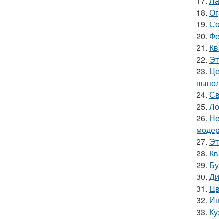
17.
Ла
18.
Ог
19.
Со
20.
Фе
21.
Кв
22.
Эт
23.
Це
выпол
24.
Св
25.
Ло
26.
Не
модер
27.
Эт
28.
Кв
29.
Бу
30.
Ди
31.
Цв
32.
Ин
33.
Ку